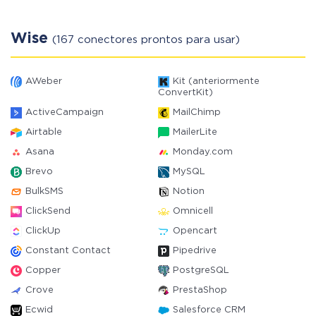
Wise
(167 conectores prontos para usar)
AWeber
Kit (anteriormente
ConvertKit)
ActiveCampaign
MailChimp
Airtable
MailerLite
Asana
Monday.com
Brevo
MySQL
BulkSMS
Notion
ClickSend
Omnicell
ClickUp
Opencart
Constant Contact
Pipedrive
Copper
PostgreSQL
Crove
PrestaShop
Ecwid
Salesforce CRM