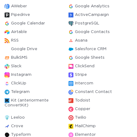
AWeber
Google Analytics
Pipedrive
ActiveCampaign
Google Calendar
PostgreSQL
Airtable
Google Contacts
RSS
Asana
Google Drive
Salesforce CRM
BulkSMS
Google Sheets
Slack
ClickSend
Instagram
Stripe
ClickUp
Intercom
Telegram
Constant Contact
Kit (anteriormente
Todoist
ConvertKit)
Copper
Leeloo
Twilio
Crove
MailChimp
Typeform
Elementor