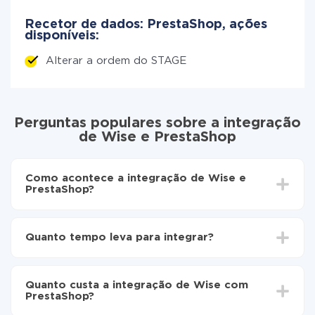
Recetor de dados: PrestaShop, ações
disponíveis:
Alterar a ordem do STAGE
Perguntas populares sobre a integração
de Wise e PrestaShop
Como acontece a integração de Wise e
PrestaShop?
Para começar é preciso
registar-se no ApiX-Drive
Escolha quais dados transferir de Wise para
Quanto tempo leva para integrar?
PrestaShop
Ative a atualização automática
Dependendo do sistema com o qual você vai integrar,
Agora os dados serão transferidos
o tempo de configuração pode variar e estar entre 5 e
automaticamente de Wise para PrestaShop
Quanto custa a integração de Wise com
30 minutos. Em média, a configuração leva de 10 a 15
PrestaShop?
minutos.