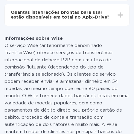
Não é preciso pagar nada pela integração em si, e
todas as funcionalidades estão disponíveis em todas
Quantas integrações prontas para usar
as tarifas. Você paga apenas pela quantidade de
estão disponíveis em total no Apix-Drive?
dados que é realmente transferida de um de seus
sistemas para outro por meio do nosso serviço. Se
No momento, temos prontas para usar296 +
você tem uma pequena quantidade de dados por mês,
integrações, além de Wise e PrestaShop
pode usar com segurança um plano de tarifa gratuita
Informações sobre Wise
ou mudar para um de pago, se necessário. Mais
O serviço Wise (anteriormente denominado
detalhes sobre
tarifas
.
TransferWise) oferece serviços de transferência
internacional de dinheiro P2P com uma taxa de
comissão flutuante (dependendo do tipo de
transferência selecionado). Os clientes do serviço
podem receber, enviar e armazenar dinheiro em 54
moedas, ao mesmo tempo que reúne 80 países do
mundo. O Wise fornece dados bancários locais em uma
variedade de moedas populares, bem como
pagamentos de débito direto, seu próprio cartão de
débito, proteção de conta e transação com
autenticação de dois fatores e muito mais. A Wise
mantém fundos de clientes nos principais bancos do