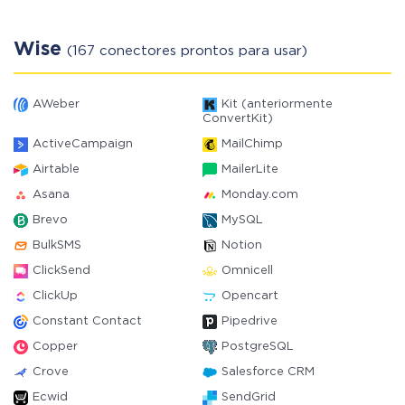
Wise
(167 conectores prontos para usar)
AWeber
Kit (anteriormente
ConvertKit)
ActiveCampaign
MailChimp
Airtable
MailerLite
Asana
Monday.com
Brevo
MySQL
BulkSMS
Notion
ClickSend
Omnicell
ClickUp
Opencart
Constant Contact
Pipedrive
Copper
PostgreSQL
Crove
Salesforce CRM
Ecwid
SendGrid