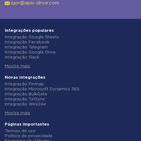
igor@apix-drive.com
Integrações populares
Integração Google Sheets
Integração Facebook
Integração Telegram
Integração Google Drive
Integração Slack
Integração MailChimp
Mostre mais
Integração Gmail
Integração Trello
Integração ClickUp
Novas integrações
Integração Airtable
Integração Finmap
Integração Google Contacts
Integração Microsoft Dynamics 365
Integração OpenAI (ChatGPT)
Integração BulkGate
Integração Instagram
Integração TxtSync
Integração ActiveCampaign
Integração Wire2Air
Integração Typeform
Integração Corezoid
Integração Salesforce CRM
Mostre mais
Integração Infobip
Integração Monday.com
Integração Instasent
Integração Notion
Integração AtomPark
Páginas importantes
Integração Stripe
Integração TXTImpact
Termos de uso
Integração AWeber
Integração Campaign Monitor
Política de privacidade
Integração Asana
Integração CM.com