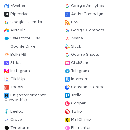
AWeber
Google Analytics
Pipedrive
ActiveCampaign
Google Calendar
RSS
Airtable
Google Contacts
Salesforce CRM
Asana
Google Drive
Slack
BulkSMS
Google Sheets
Stripe
ClickSend
Instagram
Telegram
ClickUp
Intercom
Todoist
Constant Contact
Kit (anteriormente
Trello
ConvertKit)
Copper
Leeloo
Twilio
Crove
MailChimp
Typeform
Elementor