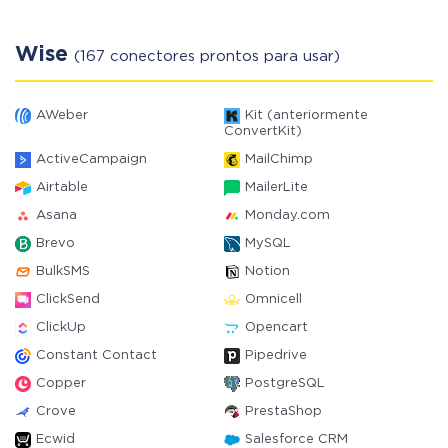
Wise
(167 conectores prontos para usar)
AWeber
Kit (anteriormente
ConvertKit)
ActiveCampaign
MailChimp
Airtable
MailerLite
Asana
Monday.com
Brevo
MySQL
BulkSMS
Notion
ClickSend
Omnicell
ClickUp
Opencart
Constant Contact
Pipedrive
Copper
PostgreSQL
Crove
PrestaShop
Ecwid
Salesforce CRM