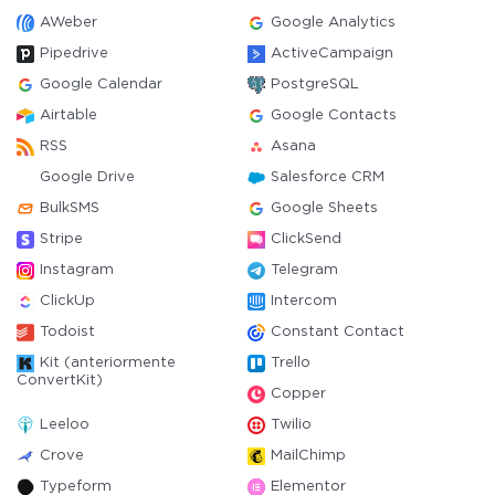
AWeber
Google Analytics
Pipedrive
ActiveCampaign
Google Calendar
PostgreSQL
Airtable
Google Contacts
RSS
Asana
Google Drive
Salesforce CRM
BulkSMS
Google Sheets
Stripe
ClickSend
Instagram
Telegram
ClickUp
Intercom
Todoist
Constant Contact
Kit (anteriormente
Trello
ConvertKit)
Copper
Leeloo
Twilio
Crove
MailChimp
Typeform
Elementor