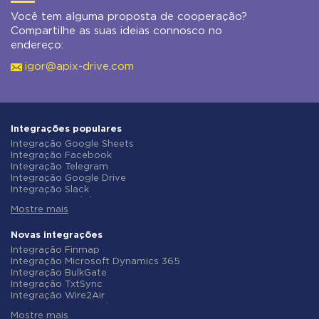
Você tem alguma proposta de cooperação?
Compartilhe as suas ideias connosco no
endereço:
igor@apix-drive.com
Integrações populares
Integração Google Sheets
Integração Facebook
Integração Telegram
Integração Google Drive
Integração Slack
Integração MailChimp
Mostre mais
Integração Gmail
Integração Trello
Integração ClickUp
Novas integrações
Integração Airtable
Integração Finmap
Integração Google Contacts
Integração Microsoft Dynamics 365
Integração OpenAI (ChatGPT)
Integração BulkGate
Integração Instagram
Integração TxtSync
Integração ActiveCampaign
Integração Wire2Air
Integração Typeform
Integração Corezoid
Integração Salesforce CRM
Mostre mais
Integração Infobip