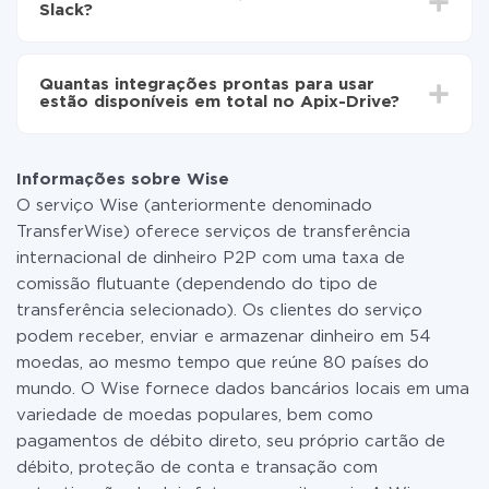
Slack?
minutos.
Não é preciso pagar nada pela integração em si, e
todas as funcionalidades estão disponíveis em todas
Quantas integrações prontas para usar
as tarifas. Você paga apenas pela quantidade de
estão disponíveis em total no Apix-Drive?
dados que é realmente transferida de um de seus
sistemas para outro por meio do nosso serviço. Se
No momento, temos prontas para usar296 +
você tem uma pequena quantidade de dados por mês,
integrações, além de Wise e Slack
pode usar com segurança um plano de tarifa gratuita
Informações sobre Wise
ou mudar para um de pago, se necessário. Mais
O serviço Wise (anteriormente denominado
detalhes sobre
tarifas
.
TransferWise) oferece serviços de transferência
internacional de dinheiro P2P com uma taxa de
comissão flutuante (dependendo do tipo de
transferência selecionado). Os clientes do serviço
podem receber, enviar e armazenar dinheiro em 54
moedas, ao mesmo tempo que reúne 80 países do
mundo. O Wise fornece dados bancários locais em uma
variedade de moedas populares, bem como
pagamentos de débito direto, seu próprio cartão de
débito, proteção de conta e transação com