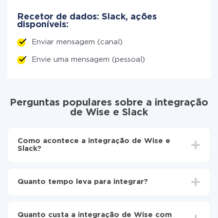
Recetor de dados: Slack, ações
disponíveis:
Enviar mensagem (canal)
Envie uma mensagem (pessoal)
Perguntas populares sobre a integração
de Wise e Slack
Como acontece a integração de Wise e
Slack?
Para começar é preciso
registar-se no ApiX-Drive
Escolha quais dados transferir de Wise para Slack
Quanto tempo leva para integrar?
Ative a atualização automática
Agora os dados serão transferidos
Dependendo do sistema com o qual você vai integrar,
automaticamente de Wise para Slack
o tempo de configuração pode variar e estar entre 5 e
Quanto custa a integração de Wise com
30 minutos. Em média, a configuração leva de 10 a 15