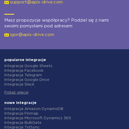
support@apix-drive.com
Masz propozycje współpracy? Podziel się z nami
swoimi pomysłami pod adresem:
igor@apix-drive.com
popularne integracje
Integracja Google Sheets
Integracja Facebook
Integracja Telegram
Integracja Google Drive
Integracja Slack
Integracja MailChimp
Pokaż więcej
Integracja Gmail
Integracja Trello
Integracja ClickUp
nowe integracje
Integracja Airtable
Integracja Amazon DynamoDB
Integracja Google Contacts
Integracja Finmap
Integracja OpenAI (ChatGPT)
Integracja Microsoft Dynamics 365
Integracja Instagram
Integracja BulkGate
Integracja ActiveCampaign
Integracja TxtSync