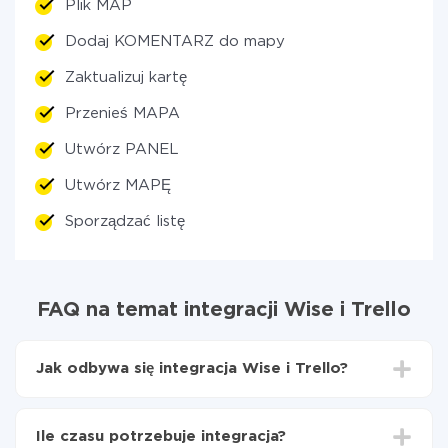
Plik MAP
Dodaj KOMENTARZ do mapy
Zaktualizuj kartę
Przenieś MAPA
Utwórz PANEL
Utwórz MAPĘ
Sporządzać listę
FAQ na temat integracji Wise i Trello
Jak odbywa się integracja Wise i Trello?
Najpierw
zarejestruj się w ApiX-Drive
Wybierz, jakie dane przenieść z Wise do Trello
Ile czasu potrzebuje integracja?
Włącz aktualizację