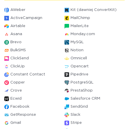
AWeber
Kit (dawniej ConvertKit)
ActiveCampaign
MailChimp
Airtable
MailerLite
Asana
Monday.com
Brevo
MySQL
BulkSMS
Notion
ClickSend
Omnicell
ClickUp
Opencart
Constant Contact
Pipedrive
Copper
PostgreSQL
Crove
PrestaShop
Ecwid
Salesforce CRM
Facebook
SendGrid
GetResponse
Slack
Gmail
Stripe