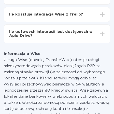
Teraz dane będą automatycznie przesyłane z Wise
W zależności od systemu, z którym będziesz
do Trello
integrować, czas konfiguracji może się różnić i wynosić
Ile kosztuje integracja Wise z Trello?
od 5 do 30 minut. Konfiguracja zajmuje średnio 10-15
minut.
Za właśnie integrację nie musisz płacić nic, a cała
funkcjonalność jest dostępna we wszystkich taryfach.
Ile gotowych integracji jest dostępnych w
Płacisz tylko za ilość danych, która faktycznie jest
Apix-Drive?
przekazywana z jednego z Twoich systemów do
drugiego za pośrednictwem naszej usługi. Jeśli
W tej chwili zakończyliśmy 296+ integracji oprócz
dysponujesz niewielką ilością danych miesięcznie,
Wise i Trello
możesz bezpiecznie skorzystać z darmowej taryfy lub
Informacja o Wise
w razie potrzeby przełączyć się na płatną. Więcej
Usługa Wise (dawniej TransferWise) oferuje usługi
informacji o
taryfach
.
międzynarodowych przekazów pieniężnych P2P ze
zmienną stawką prowizji (w zależności od wybranego
rodzaju przelewu). Klienci serwisu mogą odbierać,
wysyłać i przechowywać pieniądze w 54 walutach, a
jednocześnie zrzesza 80 krajów świata. Wise zapewnia
lokalne dane bankowe w wielu popularnych walutach,
a także płatności za pomocą polecenia zapłaty, własną
kartę debetową, ochronę konta i transakcji z