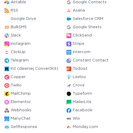
Airtable
Google Contacts
RSS
Asana
Google Drive
Salesforce CRM
BulkSMS
Google Sheets
Slack
ClickSend
Instagram
Stripe
ClickUp
Intercom
Telegram
Constant Contact
Kit (dawniej ConvertKit)
Todoist
Copper
Leeloo
Twilio
Crove
MailChimp
Typeform
Elementor
MailerLite
Webhooks
Facebook
ManyChat
Wix
GetResponse
Monday.com