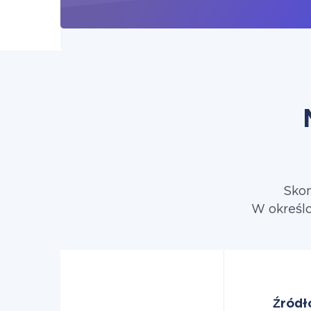
Skon
W określo
Źródł