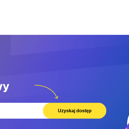
wy
Uzyskaj dostęp