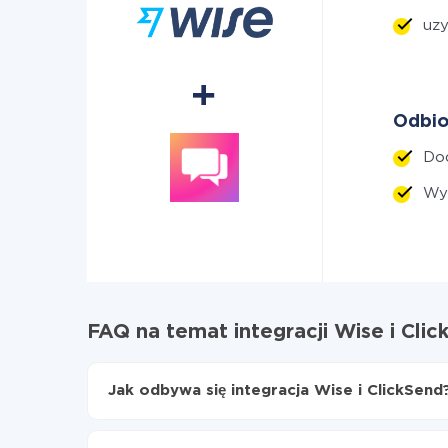
uzy
Odbio
Dod
Wyś
FAQ na temat integracji Wise i Clic
Jak odbywa się integracja Wise i ClickSend
Najpierw
zarejestruj się w ApiX-Drive
Wybierz, jakie dane przenieść z Wise do Click