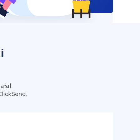
i
ałał.
ClickSend.