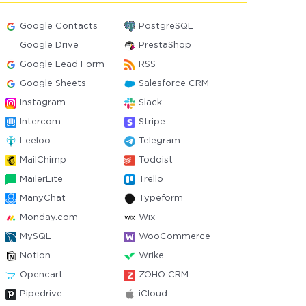
Google Contacts
PostgreSQL
Google Drive
PrestaShop
Google Lead Form
RSS
Google Sheets
Salesforce CRM
Instagram
Slack
Intercom
Stripe
Leeloo
Telegram
MailChimp
Todoist
MailerLite
Trello
ManyChat
Typeform
Monday.com
Wix
MySQL
WooCommerce
Notion
Wrike
Opencart
ZOHO CRM
Pipedrive
iCloud