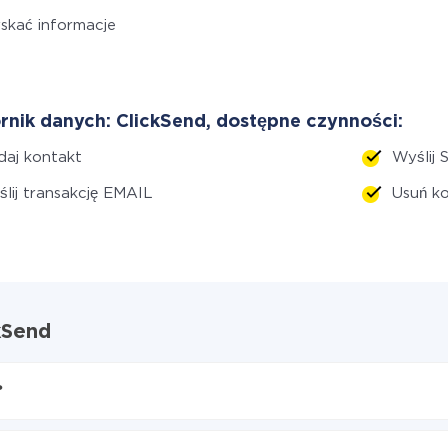
skać informacje
rnik danych: ClickSend, dostępne czynności:
aj kontakt
Wyślij 
lij transakcję EMAIL
Usuń k
kSend
?
Send