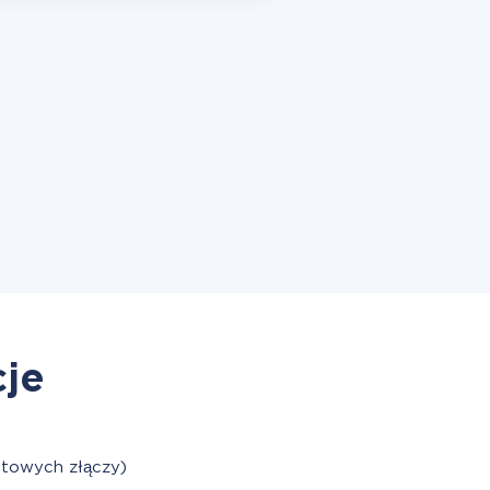
cje
otowych złączy)