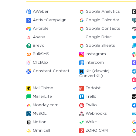
AWeber
Google Analytics
ActiveCampaign
Google Calendar
Airtable
Google Contacts
Asana
Google Drive
Brevo
Google Sheets
BulkSMS
Instagram
ClickUp
Intercom
Constant Contact
Kit (dawniej
ConvertKit)
MailChimp
Todoist
MailerLite
Trello
Monday.com
Twilio
MySQL
Webhooks
Notion
Wrike
Omnicell
ZOHO CRM