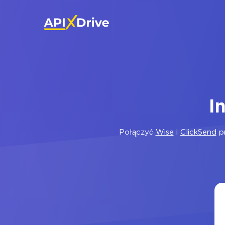
I
Połączyć
Wise
i
ClickSend
pr