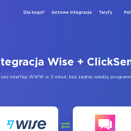
Dla kogo?
Gotowe integracje
Taryfy
Pol
ntegracja Wise + ClickSe
zez interfejs WWW w 5 minut, bez żadnej wiedzy programist