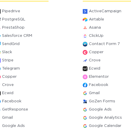
Pipedrive
ActiveCampaign
PostgreSQL
Airtable
PrestaShop
Asana
Salesforce CRM
ClickUp
SendGrid
Contact Form 7
Slack
Copper
Stripe
Crove
Telegram
Ecwid
Copper
Elementor
Crove
Facebook
Ecwid
Gmail
Facebook
GoZen Forms
GetResponse
Google Ads
Gmail
Google Analytics
Google Ads
Google Calendar