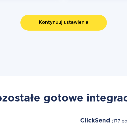
Kontynuuj ustawienia
zostałe gotowe integra
ClickSend
(177 g