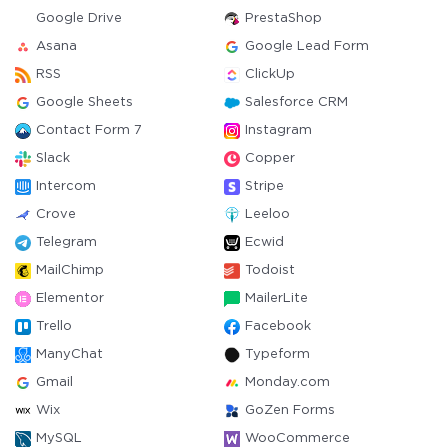
Google Drive
PrestaShop
Asana
Google Lead Form
RSS
ClickUp
Google Sheets
Salesforce CRM
Contact Form 7
Instagram
Slack
Copper
Intercom
Stripe
Crove
Leeloo
Telegram
Ecwid
MailChimp
Todoist
Elementor
MailerLite
Trello
Facebook
ManyChat
Typeform
Gmail
Monday.com
Wix
GoZen Forms
MySQL
WooCommerce