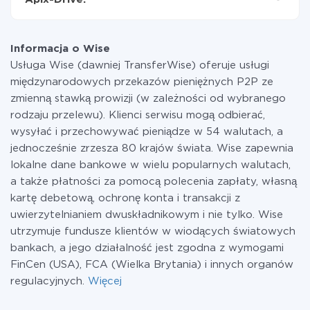
przekazywana z jednego z Twoich systemów do
drugiego za pośrednictwem naszej usługi. Jeśli
W tej chwili zakończyliśmy 296+ integracji oprócz
dysponujesz niewielką ilością danych miesięcznie,
Wise i Twilio
możesz bezpiecznie skorzystać z darmowej taryfy lub
Informacja o Wise
w razie potrzeby przełączyć się na płatną. Więcej
Usługa Wise (dawniej TransferWise) oferuje usługi
informacji o
taryfach
.
międzynarodowych przekazów pieniężnych P2P ze
zmienną stawką prowizji (w zależności od wybranego
rodzaju przelewu). Klienci serwisu mogą odbierać,
wysyłać i przechowywać pieniądze w 54 walutach, a
jednocześnie zrzesza 80 krajów świata. Wise zapewnia
lokalne dane bankowe w wielu popularnych walutach,
a także płatności za pomocą polecenia zapłaty, własną
kartę debetową, ochronę konta i transakcji z
uwierzytelnianiem dwuskładnikowym i nie tylko. Wise
utrzymuje fundusze klientów w wiodących światowych
bankach, a jego działalność jest zgodna z wymogami
FinCen (USA), FCA (Wielka Brytania) i innych organów
regulacyjnych.
Więcej