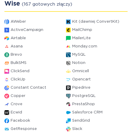
Wise
(167 gotowych złączy)
AWeber
Kit (dawniej ConvertKit)
ActiveCampaign
MailChimp
Airtable
MailerLite
Asana
Monday.com
Brevo
MySQL
BulkSMS
Notion
ClickSend
Omnicell
ClickUp
Opencart
Constant Contact
Pipedrive
Copper
PostgreSQL
Crove
PrestaShop
Ecwid
Salesforce CRM
Facebook
SendGrid
GetResponse
Slack