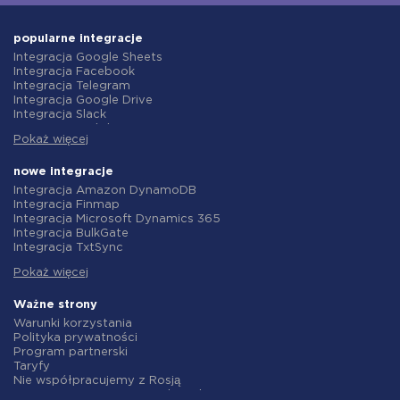
popularne integracje
Integracja Google Sheets
Integracja Facebook
Integracja Telegram
Integracja Google Drive
Integracja Slack
Integracja MailChimp
Pokaż więcej
Integracja Gmail
Integracja Trello
Integracja ClickUp
nowe integracje
Integracja Airtable
Integracja Amazon DynamoDB
Integracja Google Contacts
Integracja Finmap
Integracja OpenAI (ChatGPT)
Integracja Microsoft Dynamics 365
Integracja Instagram
Integracja BulkGate
Integracja ActiveCampaign
Integracja TxtSync
Integracja Typeform
Integracja Wire2Air
Integracja Salesforce CRM
Pokaż więcej
Integracja Corezoid
Integracja Monday.com
Integracja Infobip
Integracja Notion
Integracja Instasent
Ważne strony
Integracja Stripe
Integracja AtomPark
Warunki korzystania
Integracja AWeber
Integracja TXTImpact
Polityka prywatności
Integracja Asana
Integracja Campaign Monitor
Program partnerski
Integracja ZOHO CRM
Integracja CM.com
Taryfy
Integracja Webhooks
Integracja D7 Networks
Nie współpracujemy z Rosją
Integracja GetResponse
Integracja SMS.to
Umowa o przetwarzanie danych