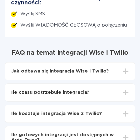
czynności:
Wyślij SMS
Wyślij WIADOMOŚĆ GŁOSOWĄ o połączeniu
FAQ na temat integracji Wise i Twilio
Jak odbywa się integracja Wise i Twilio?
Najpierw
zarejestruj się w ApiX-Drive
Wybierz, jakie dane przenieść z Wise do Twilio
Ile czasu potrzebuje integracja?
Włącz aktualizację
Teraz dane będą automatycznie przesyłane z Wise
W zależności od systemu, z którym będziesz
do Twilio
integrować, czas konfiguracji może się różnić i wynosić
Ile kosztuje integracja Wise z Twilio?
od 5 do 30 minut. Konfiguracja zajmuje średnio 10-15
minut.
Za właśnie integrację nie musisz płacić nic, a cała
funkcjonalność jest dostępna we wszystkich taryfach.
Ile gotowych integracji jest dostępnych w
Płacisz tylko za ilość danych, która faktycznie jest
Apix-Drive?