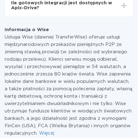
Ile gotowych integracji jest dostępnych w
Płacisz tylko za ilość danych, która faktycznie jest
Apix-Drive?
przekazywana z jednego z Twoich systemów do
drugiego za pośrednictwem naszej usługi. Jeśli
W tej chwili zakończyliśmy 296+ integracji oprócz
dysponujesz niewielką ilością danych miesięcznie,
Wise i PostgreSQL
możesz bezpiecznie skorzystać z darmowej taryfy lub
Informacja o Wise
w razie potrzeby przełączyć się na płatną. Więcej
Usługa Wise (dawniej TransferWise) oferuje usługi
informacji o
taryfach
.
międzynarodowych przekazów pieniężnych P2P ze
zmienną stawką prowizji (w zależności od wybranego
rodzaju przelewu). Klienci serwisu mogą odbierać,
wysyłać i przechowywać pieniądze w 54 walutach, a
jednocześnie zrzesza 80 krajów świata. Wise zapewnia
lokalne dane bankowe w wielu popularnych walutach,
a także płatności za pomocą polecenia zapłaty, własną
kartę debetową, ochronę konta i transakcji z
uwierzytelnianiem dwuskładnikowym i nie tylko. Wise
utrzymuje fundusze klientów w wiodących światowych
bankach, a jego działalność jest zgodna z wymogami
FinCen (USA), FCA (Wielka Brytania) i innych organów
regulacyjnych.
Więcej