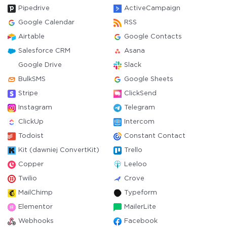
Pipedrive
ActiveCampaign
Google Calendar
RSS
Airtable
Google Contacts
Salesforce CRM
Asana
Google Drive
Slack
BulkSMS
Google Sheets
Stripe
ClickSend
Instagram
Telegram
ClickUp
Intercom
Todoist
Constant Contact
Kit (dawniej ConvertKit)
Trello
Copper
Leeloo
Twilio
Crove
MailChimp
Typeform
Elementor
MailerLite
Webhooks
Facebook