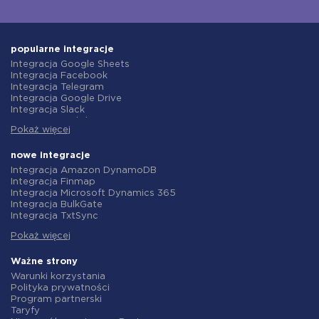
popularne integracje
Integracja Google Sheets
Integracja Facebook
Integracja Telegram
Integracja Google Drive
Integracja Slack
Integracja MailChimp
Pokaż więcej
Integracja Gmail
Integracja Trello
Integracja ClickUp
nowe integracje
Integracja Airtable
Integracja Amazon DynamoDB
Integracja Google Contacts
Integracja Finmap
Integracja OpenAI (ChatGPT)
Integracja Microsoft Dynamics 365
Integracja Instagram
Integracja BulkGate
Integracja ActiveCampaign
Integracja TxtSync
Integracja Typeform
Integracja Wire2Air
Integracja Salesforce CRM
Pokaż więcej
Integracja Corezoid
Integracja Monday.com
Integracja Infobip
Integracja Notion
Integracja Instasent
Ważne strony
Integracja Stripe
Integracja AtomPark
Warunki korzystania
Integracja AWeber
Integracja TXTImpact
Polityka prywatności
Integracja Asana
Integracja Campaign Monitor
Program partnerski
Integracja ZOHO CRM
Integracja CM.com
Taryfy
Integracja Webhooks
Integracja D7 Networks