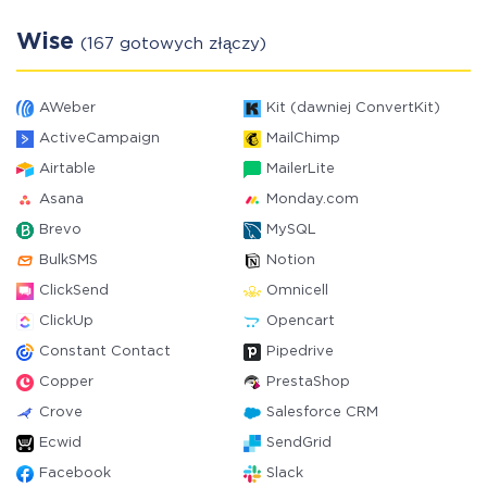
Wise
(167 gotowych złączy)
AWeber
Kit (dawniej ConvertKit)
ActiveCampaign
MailChimp
Airtable
MailerLite
Asana
Monday.com
Brevo
MySQL
BulkSMS
Notion
ClickSend
Omnicell
ClickUp
Opencart
Constant Contact
Pipedrive
Copper
PrestaShop
Crove
Salesforce CRM
Ecwid
SendGrid
Facebook
Slack