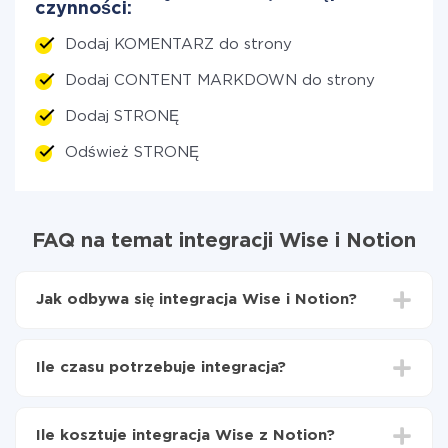
czynności:
Dodaj KOMENTARZ do strony
Dodaj CONTENT MARKDOWN do strony
Dodaj STRONĘ
Odśwież STRONĘ
FAQ na temat integracji Wise i Notion
Jak odbywa się integracja Wise i Notion?
Najpierw
zarejestruj się w ApiX-Drive
Wybierz, jakie dane przenieść z Wise do Notion
Ile czasu potrzebuje integracja?
Włącz aktualizację
Teraz dane będą automatycznie przesyłane z Wise
W zależności od systemu, z którym będziesz
do Notion
integrować, czas konfiguracji może się różnić i wynosić
Ile kosztuje integracja Wise z Notion?
od 5 do 30 minut. Konfiguracja zajmuje średnio 10-15