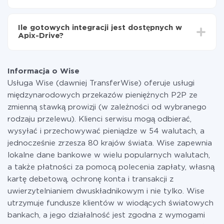
minut.
Za właśnie integrację nie musisz płacić nic, a cała
funkcjonalność jest dostępna we wszystkich taryfach.
Ile gotowych integracji jest dostępnych w
Płacisz tylko za ilość danych, która faktycznie jest
Apix-Drive?
przekazywana z jednego z Twoich systemów do
drugiego za pośrednictwem naszej usługi. Jeśli
W tej chwili zakończyliśmy 296+ integracji oprócz
dysponujesz niewielką ilością danych miesięcznie,
Wise i Notion
możesz bezpiecznie skorzystać z darmowej taryfy lub
Informacja o Wise
w razie potrzeby przełączyć się na płatną. Więcej
Usługa Wise (dawniej TransferWise) oferuje usługi
informacji o
taryfach
.
międzynarodowych przekazów pieniężnych P2P ze
zmienną stawką prowizji (w zależności od wybranego
rodzaju przelewu). Klienci serwisu mogą odbierać,
wysyłać i przechowywać pieniądze w 54 walutach, a
jednocześnie zrzesza 80 krajów świata. Wise zapewnia
lokalne dane bankowe w wielu popularnych walutach,
a także płatności za pomocą polecenia zapłaty, własną
kartę debetową, ochronę konta i transakcji z
uwierzytelnianiem dwuskładnikowym i nie tylko. Wise
utrzymuje fundusze klientów w wiodących światowych
bankach, a jego działalność jest zgodna z wymogami