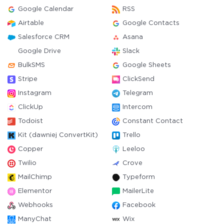
Google Calendar
RSS
Airtable
Google Contacts
Salesforce CRM
Asana
Google Drive
Slack
BulkSMS
Google Sheets
Stripe
ClickSend
Instagram
Telegram
ClickUp
Intercom
Todoist
Constant Contact
Kit (dawniej ConvertKit)
Trello
Copper
Leeloo
Twilio
Crove
MailChimp
Typeform
Elementor
MailerLite
Webhooks
Facebook
ManyChat
Wix