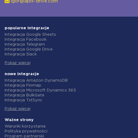
igor@apix-drive.com
popularne integracje
Integracja Google Sheets
Integracja Facebook
Integracja Telegram
Integracja Google Drive
Integracja Slack
Integracja MailChimp
Pokaż więcej
Integracja Gmail
Integracja Trello
Integracja ClickUp
nowe integracje
Integracja Airtable
Integracja Amazon DynamoDB
Integracja Google Contacts
Integracja Finmap
Integracja OpenAI (ChatGPT)
Integracja Microsoft Dynamics 365
Integracja Instagram
Integracja BulkGate
Integracja ActiveCampaign
Integracja TxtSync
Integracja Typeform
Integracja Wire2Air
Integracja Salesforce CRM
Pokaż więcej
Integracja Corezoid
Integracja Monday.com
Integracja Infobip
Integracja Notion
Integracja Instasent
Ważne strony
Integracja Stripe
Integracja AtomPark
Warunki korzystania
Integracja AWeber
Integracja TXTImpact
Polityka prywatności
Integracja Asana
Integracja Campaign Monitor
Program partnerski