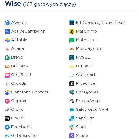
Wise
(167 gotowych złączy)
AWeber
Kit (dawniej ConvertKit)
ActiveCampaign
MailChimp
Airtable
MailerLite
Asana
Monday.com
Brevo
MySQL
BulkSMS
Omnicell
ClickSend
Opencart
ClickUp
Pipedrive
Constant Contact
PostgreSQL
Copper
PrestaShop
Crove
Salesforce CRM
Ecwid
SendGrid
Facebook
Slack
GetResponse
Stripe