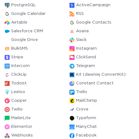
PostgreSQL
ActiveCampaign
Google Calendar
RSS
Airtable
Google Contacts
Salesforce CRM
Asana
Google Drive
Slack
BulkSMS
Instagram
Stripe
ClickSend
Intercom
Telegram
ClickUp
Kit (dawniej ConvertKit)
Todoist
Constant Contact
Leeloo
Trello
Copper
MailChimp
Twilio
Crove
MailerLite
Typeform
Elementor
ManyChat
Webhooks
Facebook