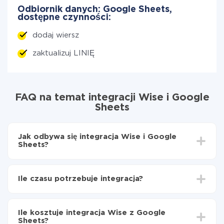
Odbiornik danych: Google Sheets,
dostępne czynności:
dodaj wiersz
zaktualizuj LINIĘ
FAQ na temat integracji Wise i Google
Sheets
Jak odbywa się integracja Wise i Google
Sheets?
Najpierw
zarejestruj się w ApiX-Drive
Wybierz, jakie dane przenieść z Wise do Google
Ile czasu potrzebuje integracja?
Sheets
Włącz aktualizację
W zależności od systemu, z którym będziesz
Teraz dane będą automatycznie przesyłane z Wise
integrować, czas konfiguracji może się różnić i wynosić
do Google Sheets
Ile kosztuje integracja Wise z Google
od 5 do 30 minut. Konfiguracja zajmuje średnio 10-15
Sheets?