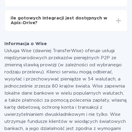
minut.
Za właśnie integrację nie musisz płacić nic, a cała
funkcjonalność jest dostępna we wszystkich taryfach.
Ile gotowych integracji jest dostępnych w
Płacisz tylko za ilość danych, która faktycznie jest
Apix-Drive?
przekazywana z jednego z Twoich systemów do
drugiego za pośrednictwem naszej usługi. Jeśli
W tej chwili zakończyliśmy 296+ integracji oprócz
dysponujesz niewielką ilością danych miesięcznie,
Wise i Google Sheets
możesz bezpiecznie skorzystać z darmowej taryfy lub
Informacja o Wise
w razie potrzeby przełączyć się na płatną. Więcej
Usługa Wise (dawniej TransferWise) oferuje usługi
informacji o
taryfach
.
międzynarodowych przekazów pieniężnych P2P ze
zmienną stawką prowizji (w zależności od wybranego
rodzaju przelewu). Klienci serwisu mogą odbierać,
wysyłać i przechowywać pieniądze w 54 walutach, a
jednocześnie zrzesza 80 krajów świata. Wise zapewnia
lokalne dane bankowe w wielu popularnych walutach,
a także płatności za pomocą polecenia zapłaty, własną
kartę debetową, ochronę konta i transakcji z
uwierzytelnianiem dwuskładnikowym i nie tylko. Wise
utrzymuje fundusze klientów w wiodących światowych
bankach, a jego działalność jest zgodna z wymogami