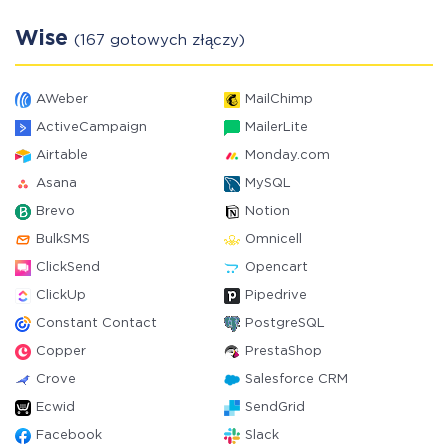
Wise
(167 gotowych złączy)
AWeber
MailChimp
ActiveCampaign
MailerLite
Airtable
Monday.com
Asana
MySQL
Brevo
Notion
BulkSMS
Omnicell
ClickSend
Opencart
ClickUp
Pipedrive
Constant Contact
PostgreSQL
Copper
PrestaShop
Crove
Salesforce CRM
Ecwid
SendGrid
Facebook
Slack