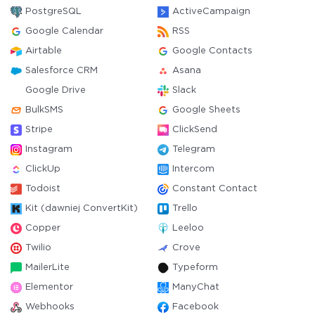
PostgreSQL
ActiveCampaign
Google Calendar
RSS
Airtable
Google Contacts
Salesforce CRM
Asana
Google Drive
Slack
BulkSMS
Google Sheets
Stripe
ClickSend
Instagram
Telegram
ClickUp
Intercom
Todoist
Constant Contact
Kit (dawniej ConvertKit)
Trello
Copper
Leeloo
Twilio
Crove
MailerLite
Typeform
Elementor
ManyChat
Webhooks
Facebook