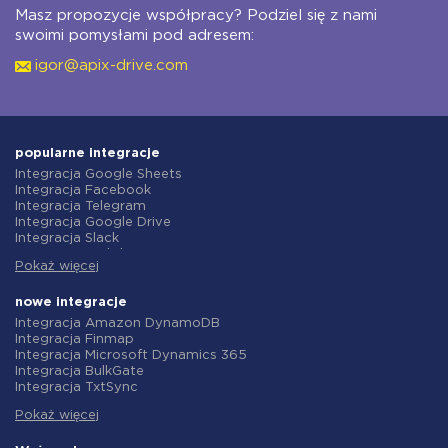
Masz propozycje współpracy? Podziel się z nami
swoimi pomysłami pod adresem:
igor@apix-drive.com
popularne integracje
Integracja Google Sheets
Integracja Facebook
Integracja Telegram
Integracja Google Drive
Integracja Slack
Integracja MailChimp
Pokaż więcej
Integracja Gmail
Integracja Trello
Integracja ClickUp
nowe integracje
Integracja Airtable
Integracja Amazon DynamoDB
Integracja Google Contacts
Integracja Finmap
Integracja OpenAI (ChatGPT)
Integracja Microsoft Dynamics 365
Integracja Instagram
Integracja BulkGate
Integracja ActiveCampaign
Integracja TxtSync
Integracja Typeform
Integracja Wire2Air
Integracja Salesforce CRM
Pokaż więcej
Integracja Corezoid
Integracja Monday.com
Integracja Infobip
Integracja Notion