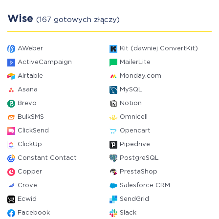
Wise
(167 gotowych złączy)
AWeber
Kit (dawniej ConvertKit)
ActiveCampaign
MailerLite
Airtable
Monday.com
Asana
MySQL
Brevo
Notion
BulkSMS
Omnicell
ClickSend
Opencart
ClickUp
Pipedrive
Constant Contact
PostgreSQL
Copper
PrestaShop
Crove
Salesforce CRM
Ecwid
SendGrid
Facebook
Slack