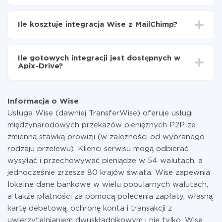
Teraz dane będą automatycznie przesyłane z Wise
W zależności od systemu, z którym będziesz
do MailChimp
integrować, czas konfiguracji może się różnić i wynosić
Ile kosztuje integracja Wise z MailChimp?
od 5 do 30 minut. Konfiguracja zajmuje średnio 10-15
minut.
Za właśnie integrację nie musisz płacić nic, a cała
funkcjonalność jest dostępna we wszystkich taryfach.
Ile gotowych integracji jest dostępnych w
Płacisz tylko za ilość danych, która faktycznie jest
Apix-Drive?
przekazywana z jednego z Twoich systemów do
drugiego za pośrednictwem naszej usługi. Jeśli
W tej chwili zakończyliśmy 296+ integracji oprócz
dysponujesz niewielką ilością danych miesięcznie,
Wise i MailChimp
możesz bezpiecznie skorzystać z darmowej taryfy lub
Informacja o Wise
w razie potrzeby przełączyć się na płatną. Więcej
Usługa Wise (dawniej TransferWise) oferuje usługi
informacji o
taryfach
.
międzynarodowych przekazów pieniężnych P2P ze
zmienną stawką prowizji (w zależności od wybranego
rodzaju przelewu). Klienci serwisu mogą odbierać,
wysyłać i przechowywać pieniądze w 54 walutach, a
jednocześnie zrzesza 80 krajów świata. Wise zapewnia
lokalne dane bankowe w wielu popularnych walutach,
a także płatności za pomocą polecenia zapłaty, własną
kartę debetową, ochronę konta i transakcji z
uwierzytelnianiem dwuskładnikowym i nie tylko. Wise