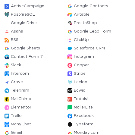
ActiveCampaign
Google Contacts
PostgreSQL
Airtable
Google Drive
PrestaShop
Asana
Google Lead Form
RSS
ClickUp
Google Sheets
Salesforce CRM
Contact Form 7
Instagram
Slack
Copper
Intercom
Stripe
Crove
Leeloo
Telegram
Ecwid
MailChimp
Todoist
Elementor
MailerLite
Trello
Facebook
ManyChat
Typeform
Gmail
Monday.com