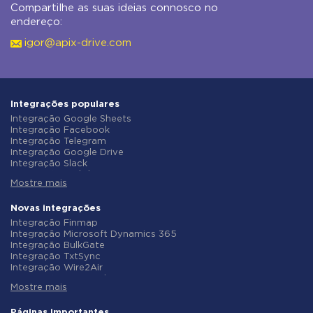
Compartilhe as suas ideias connosco no
endereço:
igor@apix-drive.com
Integrações populares
Integração Google Sheets
Integração Facebook
Integração Telegram
Integração Google Drive
Integração Slack
Integração MailChimp
Mostre mais
Integração Gmail
Integração Trello
Integração ClickUp
Novas integrações
Integração Airtable
Integração Finmap
Integração Google Contacts
Integração Microsoft Dynamics 365
Integração OpenAI (ChatGPT)
Integração BulkGate
Integração Instagram
Integração TxtSync
Integração ActiveCampaign
Integração Wire2Air
Integração Typeform
Integração Corezoid
Integração Salesforce CRM
Mostre mais
Integração Infobip
Integração Monday.com
Integração Instasent
Integração Notion
Integração AtomPark
Páginas importantes