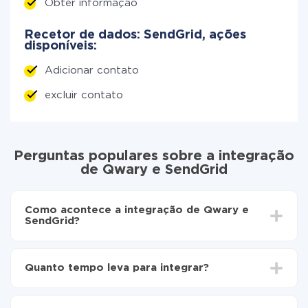
Obter informação
Recetor de dados: SendGrid, ações
disponíveis:
Adicionar contato
excluir contato
Perguntas populares sobre a integração
de Qwary e SendGrid
Como acontece a integração de Qwary e
SendGrid?
Para começar é preciso
registar-se no ApiX-Drive
Escolha quais dados transferir de Qwary para
Quanto tempo leva para integrar?
SendGrid
Ative a atualização automática
Dependendo do sistema com o qual você vai integrar,
Agora os dados serão transferidos
o tempo de configuração pode variar e estar entre 5 e