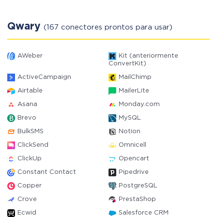
Qwary
(167 conectores prontos para usar)
AWeber
Kit (anteriormente
ConvertKit)
ActiveCampaign
MailChimp
Airtable
MailerLite
Asana
Monday.com
Brevo
MySQL
BulkSMS
Notion
ClickSend
Omnicell
ClickUp
Opencart
Constant Contact
Pipedrive
Copper
PostgreSQL
Crove
PrestaShop
Ecwid
Salesforce CRM