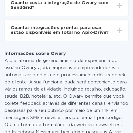
automaticamente de Qwary para SendGrid
Quanto custa a integração de Qwary com
30 minutos. Em média, a configuração leva de 10 a 15
SendGrid?
minutos.
Não é preciso pagar nada pela integração em si, e
todas as funcionalidades estão disponíveis em todas
Quantas integrações prontas para usar
as tarifas. Você paga apenas pela quantidade de
estão disponíveis em total no Apix-Drive?
dados que é realmente transferida de um de seus
sistemas para outro por meio do nosso serviço. Se
No momento, temos prontas para usar296 +
você tem uma pequena quantidade de dados por mês,
integrações, além de Qwary e SendGrid
pode usar com segurança um plano de tarifa gratuita
Informações sobre Qwary
ou mudar para um de pago, se necessário. Mais
A plataforma de gerenciamento de experiência do
detalhes sobre
tarifas
.
usuário Qwary ajuda empresas e empreendedores a
automatizar a coleta e o processamento do feedback
do cliente. A sua funcionalidade será conveniente para
vários ramos de atividade, incluindo retalho, educação,
saúde, B2B, hotelaria, etc. O Qwary permite que você
colete feedback através de diferentes canais, enviando
pesquisas para seu público por meio de um link, em
mensagens SMS e newsletters por e-mail, por código
QR, na forma de formulários da web, via newsletters
do Facebook Messenger, bem como pesquisas AI via