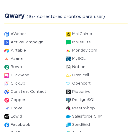
Qwary
(167 conectores prontos para usar)
AWeber
MailChimp
ActiveCampaign
MailerLite
Airtable
Monday.com
Asana
MySQL
Brevo
Notion
ClickSend
Omnicell
ClickUp
Opencart
Constant Contact
Pipedrive
Copper
PostgreSQL
Crove
PrestaShop
Ecwid
Salesforce CRM
Facebook
SendGrid