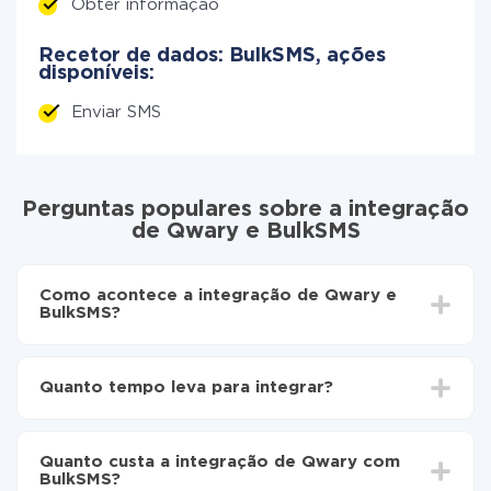
Obter informação
Recetor de dados: BulkSMS, ações
disponíveis:
Enviar SMS
Perguntas populares sobre a integração
de Qwary e BulkSMS
Como acontece a integração de Qwary e
BulkSMS?
Para começar é preciso
registar-se no ApiX-Drive
Escolha quais dados transferir de Qwary para
Quanto tempo leva para integrar?
BulkSMS
Ative a atualização automática
Dependendo do sistema com o qual você vai integrar,
Agora os dados serão transferidos
o tempo de configuração pode variar e estar entre 5 e
automaticamente de Qwary para BulkSMS
Quanto custa a integração de Qwary com
30 minutos. Em média, a configuração leva de 10 a 15
BulkSMS?
minutos.