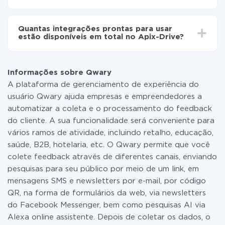
Não é preciso pagar nada pela integração em si, e
todas as funcionalidades estão disponíveis em todas
Quantas integrações prontas para usar
as tarifas. Você paga apenas pela quantidade de
estão disponíveis em total no Apix-Drive?
dados que é realmente transferida de um de seus
sistemas para outro por meio do nosso serviço. Se
No momento, temos prontas para usar296 +
você tem uma pequena quantidade de dados por mês,
integrações, além de Qwary e BulkSMS
pode usar com segurança um plano de tarifa gratuita
Informações sobre Qwary
ou mudar para um de pago, se necessário. Mais
A plataforma de gerenciamento de experiência do
detalhes sobre
tarifas
.
usuário Qwary ajuda empresas e empreendedores a
automatizar a coleta e o processamento do feedback
do cliente. A sua funcionalidade será conveniente para
vários ramos de atividade, incluindo retalho, educação,
saúde, B2B, hotelaria, etc. O Qwary permite que você
colete feedback através de diferentes canais, enviando
pesquisas para seu público por meio de um link, em
mensagens SMS e newsletters por e-mail, por código
QR, na forma de formulários da web, via newsletters
do Facebook Messenger, bem como pesquisas AI via
Alexa online assistente. Depois de coletar os dados, o