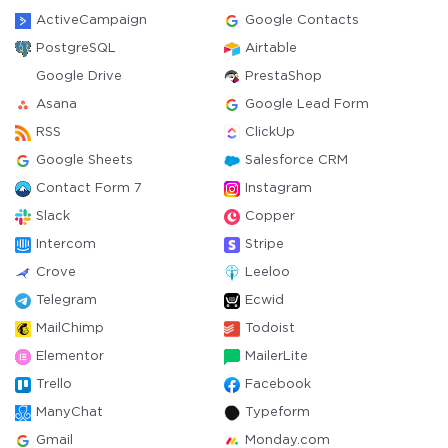
ActiveCampaign
Google Contacts
PostgreSQL
Airtable
Google Drive
PrestaShop
Asana
Google Lead Form
RSS
ClickUp
Google Sheets
Salesforce CRM
Contact Form 7
Instagram
Slack
Copper
Intercom
Stripe
Crove
Leeloo
Telegram
Ecwid
MailChimp
Todoist
Elementor
MailerLite
Trello
Facebook
ManyChat
Typeform
Gmail
Monday.com