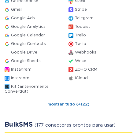
GetResponse
Slack
Gmail
Stripe
Google Ads
Telegram
Google Analytics
Todoist
Google Calendar
Trello
Google Contacts
Twilio
Google Drive
Webhooks
Google Sheets
Wrike
Instagram
ZOHO CRM
Intercom
iCloud
Kit (anteriormente
ConvertKit)
mostrar tudo (+122)
BulkSMS
(177 conectores prontos para usar)