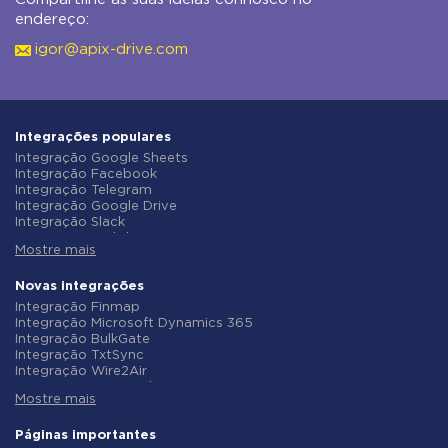
endereço:
igor@apix-drive.com
Integrações populares
Integração Google Sheets
Integração Facebook
Integração Telegram
Integração Google Drive
Integração Slack
Integração MailChimp
Mostre mais
Integração Gmail
Integração Trello
Integração ClickUp
Novas integrações
Integração Airtable
Integração Finmap
Integração Google Contacts
Integração Microsoft Dynamics 365
Integração OpenAI (ChatGPT)
Integração BulkGate
Integração Instagram
Integração TxtSync
Integração ActiveCampaign
Integração Wire2Air
Integração Typeform
Integração Corezoid
Integração Salesforce CRM
Mostre mais
Integração Infobip
Integração Monday.com
Integração Instasent
Integração Notion
Integração AtomPark
Páginas importantes
Integração Stripe