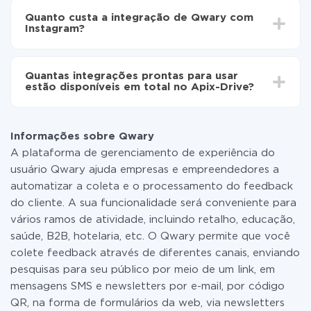
o tempo de configuração pode variar e estar entre 5 e
automaticamente de Qwary para Instagram
Quanto custa a integração de Qwary com
30 minutos. Em média, a configuração leva de 10 a 15
Instagram?
minutos.
Não é preciso pagar nada pela integração em si, e
todas as funcionalidades estão disponíveis em todas
Quantas integrações prontas para usar
as tarifas. Você paga apenas pela quantidade de
estão disponíveis em total no Apix-Drive?
dados que é realmente transferida de um de seus
sistemas para outro por meio do nosso serviço. Se
No momento, temos prontas para usar296 +
você tem uma pequena quantidade de dados por mês,
integrações, além de Qwary e Instagram
pode usar com segurança um plano de tarifa gratuita
Informações sobre Qwary
ou mudar para um de pago, se necessário. Mais
A plataforma de gerenciamento de experiência do
detalhes sobre
tarifas
.
usuário Qwary ajuda empresas e empreendedores a
automatizar a coleta e o processamento do feedback
do cliente. A sua funcionalidade será conveniente para
vários ramos de atividade, incluindo retalho, educação,
saúde, B2B, hotelaria, etc. O Qwary permite que você
colete feedback através de diferentes canais, enviando
pesquisas para seu público por meio de um link, em
mensagens SMS e newsletters por e-mail, por código
QR, na forma de formulários da web, via newsletters