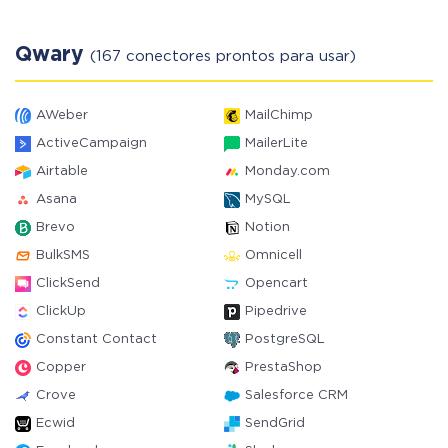
Qwary
(167 conectores prontos para usar)
AWeber
MailChimp
ActiveCampaign
MailerLite
Airtable
Monday.com
Asana
MySQL
Brevo
Notion
BulkSMS
Omnicell
ClickSend
Opencart
ClickUp
Pipedrive
Constant Contact
PostgreSQL
Copper
PrestaShop
Crove
Salesforce CRM
Ecwid
SendGrid