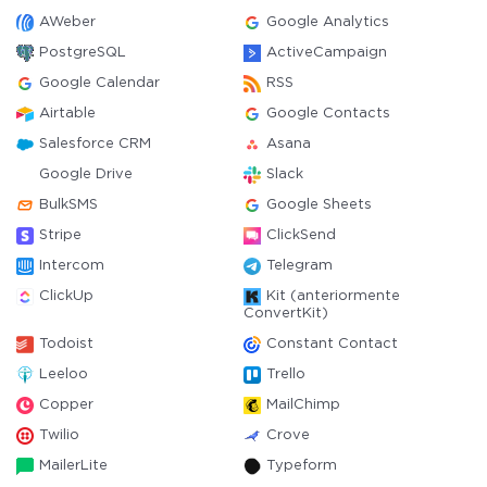
AWeber
Google Analytics
PostgreSQL
ActiveCampaign
Google Calendar
RSS
Airtable
Google Contacts
Salesforce CRM
Asana
Google Drive
Slack
BulkSMS
Google Sheets
Stripe
ClickSend
Intercom
Telegram
ClickUp
Kit (anteriormente
ConvertKit)
Todoist
Constant Contact
Leeloo
Trello
Copper
MailChimp
Twilio
Crove
MailerLite
Typeform