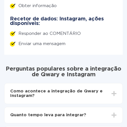
Obter informação
Recetor de dados: Instagram, ações
disponíveis:
Responder ao COMENTÁRIO
Enviar uma mensagem
Perguntas populares sobre a integração
de Qwary e Instagram
Como acontece a integração de Qwary e
Instagram?
Para começar é preciso
registar-se no ApiX-Drive
Escolha quais dados transferir de Qwary para
Quanto tempo leva para integrar?
Instagram
Ative a atualização automática
Dependendo do sistema com o qual você vai integrar,
Agora os dados serão transferidos