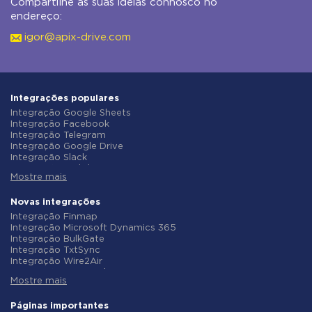
Compartilhe as suas ideias connosco no
endereço:
igor@apix-drive.com
Integrações populares
Integração Google Sheets
Integração Facebook
Integração Telegram
Integração Google Drive
Integração Slack
Integração MailChimp
Mostre mais
Integração Gmail
Integração Trello
Integração ClickUp
Novas integrações
Integração Airtable
Integração Finmap
Integração Google Contacts
Integração Microsoft Dynamics 365
Integração OpenAI (ChatGPT)
Integração BulkGate
Integração Instagram
Integração TxtSync
Integração ActiveCampaign
Integração Wire2Air
Integração Typeform
Integração Corezoid
Integração Salesforce CRM
Mostre mais
Integração Infobip
Integração Monday.com
Integração Instasent
Integração Notion
Integração AtomPark
Páginas importantes