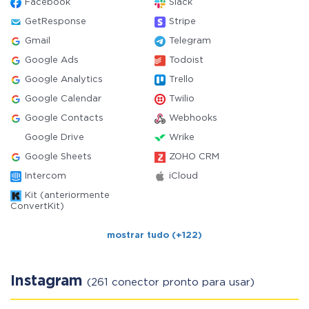
Facebook
Slack
GetResponse
Stripe
Gmail
Telegram
Google Ads
Todoist
Google Analytics
Trello
Google Calendar
Twilio
Google Contacts
Webhooks
Google Drive
Wrike
Google Sheets
ZOHO CRM
Intercom
iCloud
Kit (anteriormente
ConvertKit)
mostrar tudo (+122)
Instagram
(261 conector pronto para usar)