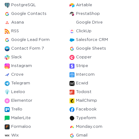
PostgreSQL
Airtable
Google Contacts
PrestaShop
Asana
Google Drive
RSS
ClickUp
Google Lead Form
Salesforce CRM
Contact Form 7
Google Sheets
Slack
Copper
Instagram
Stripe
Crove
Intercom
Telegram
Ecwid
Leeloo
Todoist
Elementor
MailChimp
Trello
Facebook
MailerLite
Typeform
Formaloo
Monday.com
Wix
Gmail