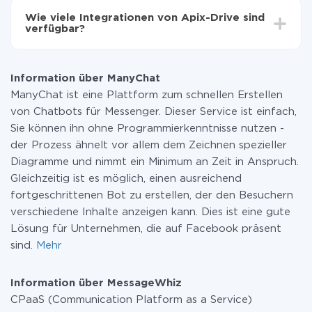
Funktionen in allen Tarifplänen verfügbar sind. Sie
Wie viele Integrationen von Apix-Drive sind
zahlen nur für die Datenmenge, die über unseren
verfügbar?
Service von einem System auf ein anderes übertragen
wird. Wenn Sie eine geringe Datenmenge pro Monat
Zurzeit haben wir 296+ Integrationen ausser ManyChat
haben, können Sie einen kostenlosen Plan nutzen und
und MessageWhiz
bei Bedarf zu einem kostenpflichtigen wechseln.
Information über ManyChat
Weitere Informationen zu
Tarifen
.
ManyChat ist eine Plattform zum schnellen Erstellen
von Chatbots für Messenger. Dieser Service ist einfach,
Sie können ihn ohne Programmierkenntnisse nutzen -
der Prozess ähnelt vor allem dem Zeichnen spezieller
Diagramme und nimmt ein Minimum an Zeit in Anspruch.
Gleichzeitig ist es möglich, einen ausreichend
fortgeschrittenen Bot zu erstellen, der den Besuchern
verschiedene Inhalte anzeigen kann. Dies ist eine gute
Lösung für Unternehmen, die auf Facebook präsent
sind.
Mehr
Information über MessageWhiz
CPaaS (Communication Platform as a Service)