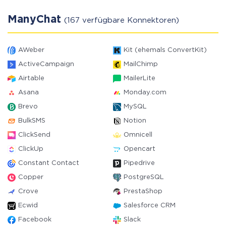
ManyChat
(167 verfügbare Konnektoren)
AWeber
Kit (ehemals ConvertKit)
ActiveCampaign
MailChimp
Airtable
MailerLite
Asana
Monday.com
Brevo
MySQL
BulkSMS
Notion
ClickSend
Omnicell
ClickUp
Opencart
Constant Contact
Pipedrive
Copper
PostgreSQL
Crove
PrestaShop
Ecwid
Salesforce CRM
Facebook
Slack