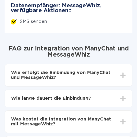
Datenempfänger: MessageWhiz,
verfügbare Aktionen::
SMS senden
FAQ zur Integration von ManyChat und
MessageWhiz
Wie erfolgt die Einbindung von ManyChat
und MessageWhiz?
Zuerst muss man sich
bei ApiX-Drive registrieren
Wählen, welche Daten von ManyChat auf
Wie lange dauert die Einbindung?
MessageWhiz zu übertragen
Automatische Aktualisierung aktivieren
Je nach System, das Sie integrieren möchten, kann die
Jetzt werden die Daten automatisch von ManyChat
Einrichtungszeit zwischen 5 und 30 Minuten variieren.
auf MessageWhiz übertragen
Was kostet die Integration von ManyChat
Im Durchschnitt dauert es 10-15 Minuten.
mit MessageWhiz?
Sie müssen für die Integration nicht bezahlen, da alle