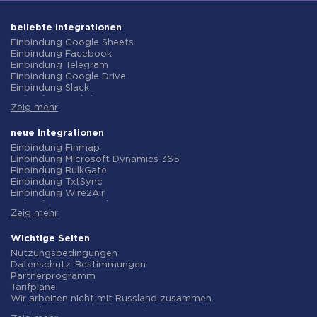
beliebte Integrationen
Einbindung Google Sheets
Einbindung Facebook
Einbindung Telegram
Einbindung Google Drive
Einbindung Slack
Einbindung MailChimp
Zeig mehr
Einbindung Gmail
Einbindung Trello
Einbindung ClickUp
neue Integrationen
Einbindung Airtable
Einbindung Finmap
Einbindung Google Contacts
Einbindung Microsoft Dynamics 365
Einbindung OpenAI (ChatGPT)
Einbindung BulkGate
Einbindung Instagram
Einbindung TxtSync
Einbindung ActiveCampaign
Einbindung Wire2Air
Einbindung Typeform
Einbindung Corezoid
Einbindung Salesforce CRM
Zeig mehr
Einbindung Infobip
Einbindung Monday.com
Einbindung Instasent
Einbindung Notion
Einbindung AtomPark
Wichtige Seiten
Einbindung Stripe
Einbindung TXTImpact
Nutzungsbedingungen
Einbindung AWeber
Einbindung Campaign Monitor
Datenschutz-Bestimmungen
Einbindung Asana
Einbindung CM.com
Partnerprogramm
Einbindung ZOHO CRM
Einbindung D7 Networks
Tarifpläne
Einbindung Webhooks
Einbindung SMS.to
Wir arbeiten nicht mit Russland zusammen.
Einbindung GetResponse
Einbindung SMSGlobal
Vereinbarung zur Datenverarbeitung
Einbindung WooCommerce