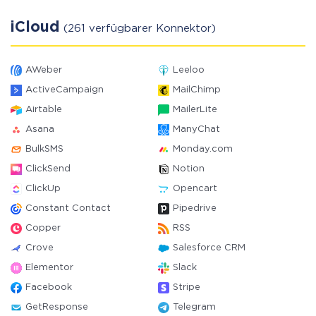
iCloud
(261 verfügbarer Konnektor)
AWeber
Leeloo
ActiveCampaign
MailChimp
Airtable
MailerLite
Asana
ManyChat
BulkSMS
Monday.com
ClickSend
Notion
ClickUp
Opencart
Constant Contact
Pipedrive
Copper
RSS
Crove
Salesforce CRM
Elementor
Slack
Facebook
Stripe
GetResponse
Telegram