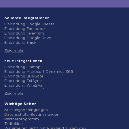
beliebte Integrationen
Einbindung Google Sheets
Einbindung Facebook
Einbindung Telegram
Einbindung Google Drive
Einbindung Slack
Einbindung MailChimp
Zeig mehr
Einbindung Gmail
Einbindung Trello
Einbindung ClickUp
neue Integrationen
Einbindung Airtable
Einbindung Finmap
Einbindung Google Contacts
Einbindung Microsoft Dynamics 365
Einbindung OpenAI (ChatGPT)
Einbindung BulkGate
Einbindung Instagram
Einbindung TxtSync
Einbindung ActiveCampaign
Einbindung Wire2Air
Einbindung Typeform
Einbindung Corezoid
Einbindung Salesforce CRM
Zeig mehr
Einbindung Infobip
Einbindung Monday.com
Einbindung Instasent
Einbindung Notion
Einbindung AtomPark
Wichtige Seiten
Einbindung Stripe
Einbindung TXTImpact
Nutzungsbedingungen
Einbindung AWeber
Einbindung Campaign Monitor
Datenschutz-Bestimmungen
Einbindung Asana
Einbindung CM.com
Partnerprogramm
Einbindung ZOHO CRM
Einbindung D7 Networks
Tarifpläne
Einbindung Webhooks
Einbindung SMS.to
Wir arbeiten nicht mit Russland zusammen.