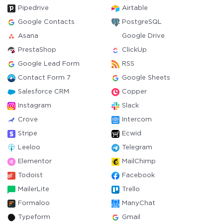
Pipedrive
Airtable
Google Contacts
PostgreSQL
Asana
Google Drive
PrestaShop
ClickUp
Google Lead Form
RSS
Contact Form 7
Google Sheets
Salesforce CRM
Copper
Instagram
Slack
Crove
Intercom
Stripe
Ecwid
Leeloo
Telegram
Elementor
MailChimp
Todoist
Facebook
MailerLite
Trello
Formaloo
ManyChat
Typeform
Gmail