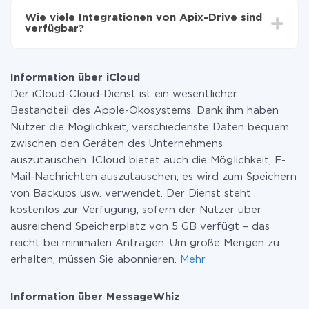
Funktionen in allen Tarifplänen verfügbar sind. Sie
Wie viele Integrationen von Apix-Drive sind
zahlen nur für die Datenmenge, die über unseren
verfügbar?
Service von einem System auf ein anderes übertragen
wird. Wenn Sie eine geringe Datenmenge pro Monat
Zurzeit haben wir 296+ Integrationen ausser iCloud
haben, können Sie einen kostenlosen Plan nutzen und
und MessageWhiz
bei Bedarf zu einem kostenpflichtigen wechseln.
Information über iCloud
Weitere Informationen zu
Tarifen
.
Der iCloud-Cloud-Dienst ist ein wesentlicher
Bestandteil des Apple-Ökosystems. Dank ihm haben
Nutzer die Möglichkeit, verschiedenste Daten bequem
zwischen den Geräten des Unternehmens
auszutauschen. ICloud bietet auch die Möglichkeit, E-
Mail-Nachrichten auszutauschen, es wird zum Speichern
von Backups usw. verwendet. Der Dienst steht
kostenlos zur Verfügung, sofern der Nutzer über
ausreichend Speicherplatz von 5 GB verfügt – das
reicht bei minimalen Anfragen. Um große Mengen zu
erhalten, müssen Sie abonnieren.
Mehr
Information über MessageWhiz