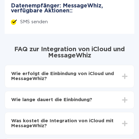
Datenempfänger: MessageWhiz,
verfügbare Aktionen::
SMS senden
FAQ zur Integration von iCloud und
MessageWhiz
Wie erfolgt die Einbindung von iCloud und
MessageWhiz?
Zuerst muss man sich
bei ApiX-Drive registrieren
Wählen, welche Daten von iCloud auf MessageWhiz
Wie lange dauert die Einbindung?
zu übertragen
Automatische Aktualisierung aktivieren
Je nach System, das Sie integrieren möchten, kann die
Jetzt werden die Daten automatisch von iCloud auf
Einrichtungszeit zwischen 5 und 30 Minuten variieren.
MessageWhiz übertragen
Was kostet die Integration von iCloud mit
Im Durchschnitt dauert es 10-15 Minuten.
MessageWhiz?
Sie müssen für die Integration nicht bezahlen, da alle