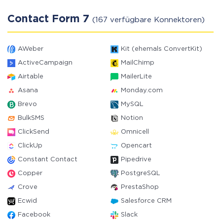
Contact Form 7
(167 verfügbare Konnektoren)
AWeber
Kit (ehemals ConvertKit)
ActiveCampaign
MailChimp
Airtable
MailerLite
Asana
Monday.com
Brevo
MySQL
BulkSMS
Notion
ClickSend
Omnicell
ClickUp
Opencart
Constant Contact
Pipedrive
Copper
PostgreSQL
Crove
PrestaShop
Ecwid
Salesforce CRM
Facebook
Slack