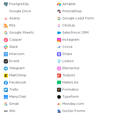
PostgreSQL
Airtable
Google Drive
PrestaShop
Asana
Google Lead Form
RSS
ClickUp
Google Sheets
Salesforce CRM
Copper
Instagram
Slack
Crove
Intercom
Stripe
Ecwid
Leeloo
Telegram
Elementor
MailChimp
Todoist
Facebook
MailerLite
Trello
Formaloo
ManyChat
Typeform
Gmail
Monday.com
Wix
GoZen Forms