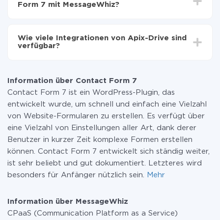
Form 7 mit MessageWhiz?
Sie müssen für die Integration nicht bezahlen, da alle
Funktionen in allen Tarifplänen verfügbar sind. Sie
Wie viele Integrationen von Apix-Drive sind
zahlen nur für die Datenmenge, die über unseren
verfügbar?
Service von einem System auf ein anderes übertragen
wird. Wenn Sie eine geringe Datenmenge pro Monat
Zurzeit haben wir 296+ Integrationen ausser Contact
haben, können Sie einen kostenlosen Plan nutzen und
Form 7 und MessageWhiz
bei Bedarf zu einem kostenpflichtigen wechseln.
Information über Contact Form 7
Weitere Informationen zu
Tarifen
.
Contact Form 7 ist ein WordPress-Plugin, das
entwickelt wurde, um schnell und einfach eine Vielzahl
von Website-Formularen zu erstellen. Es verfügt über
eine Vielzahl von Einstellungen aller Art, dank derer
Benutzer in kurzer Zeit komplexe Formen erstellen
können. Contact Form 7 entwickelt sich ständig weiter,
ist sehr beliebt und gut dokumentiert. Letzteres wird
besonders für Anfänger nützlich sein.
Mehr
Information über MessageWhiz
CPaaS (Communication Platform as a Service)