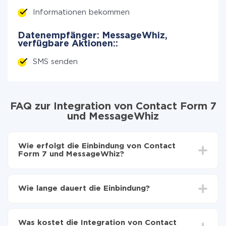
Informationen bekommen
Datenempfänger: MessageWhiz,
verfügbare Aktionen::
SMS senden
FAQ zur Integration von Contact Form 7
und MessageWhiz
Wie erfolgt die Einbindung von Contact
Form 7 und MessageWhiz?
Zuerst muss man sich
bei ApiX-Drive registrieren
Wählen, welche Daten von Contact Form 7 auf
Wie lange dauert die Einbindung?
MessageWhiz zu übertragen
Automatische Aktualisierung aktivieren
Je nach System, das Sie integrieren möchten, kann die
Jetzt werden die Daten automatisch von Contact
Einrichtungszeit zwischen 5 und 30 Minuten variieren.
Form 7 auf MessageWhiz übertragen
Was kostet die Integration von Contact
Im Durchschnitt dauert es 10-15 Minuten.