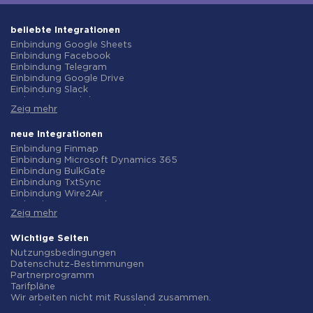
beliebte Integrationen
Einbindung Google Sheets
Einbindung Facebook
Einbindung Telegram
Einbindung Google Drive
Einbindung Slack
Einbindung MailChimp
Zeig mehr
Einbindung Gmail
Einbindung Trello
Einbindung ClickUp
neue Integrationen
Einbindung Airtable
Einbindung Finmap
Einbindung Google Contacts
Einbindung Microsoft Dynamics 365
Einbindung OpenAI (ChatGPT)
Einbindung BulkGate
Einbindung Instagram
Einbindung TxtSync
Einbindung ActiveCampaign
Einbindung Wire2Air
Einbindung Typeform
Einbindung Corezoid
Einbindung Salesforce CRM
Zeig mehr
Einbindung Infobip
Einbindung Monday.com
Einbindung Instasent
Einbindung Notion
Einbindung AtomPark
Wichtige Seiten
Einbindung Stripe
Einbindung TXTImpact
Nutzungsbedingungen
Einbindung AWeber
Einbindung Campaign Monitor
Datenschutz-Bestimmungen
Einbindung Asana
Einbindung CM.com
Partnerprogramm
Einbindung ZOHO CRM
Einbindung D7 Networks
Tarifpläne
Einbindung Webhooks
Einbindung SMS.to
Wir arbeiten nicht mit Russland zusammen.
Einbindung GetResponse
Einbindung SMSGlobal
Vereinbarung zur Datenverarbeitung