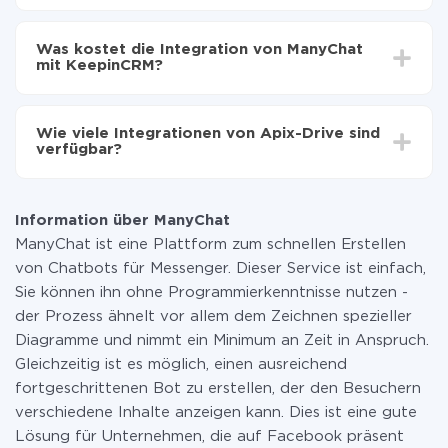
Automatische Aktualisierung aktivieren
Je nach System, das Sie integrieren möchten, kann die
Jetzt werden die Daten automatisch von ManyChat
Einrichtungszeit zwischen 5 und 30 Minuten variieren.
auf KeepinCRM übertragen
Was kostet die Integration von ManyChat
Im Durchschnitt dauert es 10-15 Minuten.
mit KeepinCRM?
Sie müssen für die Integration nicht bezahlen, da alle
Funktionen in allen Tarifplänen verfügbar sind. Sie
Wie viele Integrationen von Apix-Drive sind
zahlen nur für die Datenmenge, die über unseren
verfügbar?
Service von einem System auf ein anderes übertragen
wird. Wenn Sie eine geringe Datenmenge pro Monat
Zurzeit haben wir 296+ Integrationen ausser ManyChat
haben, können Sie einen kostenlosen Plan nutzen und
und KeepinCRM
bei Bedarf zu einem kostenpflichtigen wechseln.
Information über ManyChat
Weitere Informationen zu
Tarifen
.
ManyChat ist eine Plattform zum schnellen Erstellen
von Chatbots für Messenger. Dieser Service ist einfach,
Sie können ihn ohne Programmierkenntnisse nutzen -
der Prozess ähnelt vor allem dem Zeichnen spezieller
Diagramme und nimmt ein Minimum an Zeit in Anspruch.
Gleichzeitig ist es möglich, einen ausreichend
fortgeschrittenen Bot zu erstellen, der den Besuchern
verschiedene Inhalte anzeigen kann. Dies ist eine gute
Lösung für Unternehmen, die auf Facebook präsent