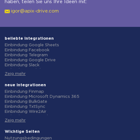
haben, teilen Sie uns Ihre Ideen mit:
igor@apix-drive.com
beliebte Integrationen
Einbindung Google Sheets
Einbindung Facebook
Einbindung Telegram
Einbindung Google Drive
Einbindung Slack
Einbindung MailChimp
Zeig mehr
Einbindung Gmail
Einbindung Trello
Einbindung ClickUp
neue Integrationen
Einbindung Airtable
Einbindung Finmap
Einbindung Google Contacts
Einbindung Microsoft Dynamics 365
Einbindung OpenAI (ChatGPT)
Einbindung BulkGate
Einbindung Instagram
Einbindung TxtSync
Einbindung ActiveCampaign
Einbindung Wire2Air
Einbindung Typeform
Einbindung Corezoid
Einbindung Salesforce CRM
Zeig mehr
Einbindung Infobip
Einbindung Monday.com
Einbindung Instasent
Einbindung Notion
Einbindung AtomPark
Wichtige Seiten
Einbindung Stripe
Einbindung TXTImpact
Nutzungsbedingungen