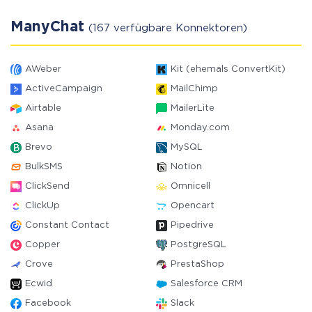
ManyChat
(167 verfügbare Konnektoren)
AWeber
Kit (ehemals ConvertKit)
ActiveCampaign
MailChimp
Airtable
MailerLite
Asana
Monday.com
Brevo
MySQL
BulkSMS
Notion
ClickSend
Omnicell
ClickUp
Opencart
Constant Contact
Pipedrive
Copper
PostgreSQL
Crove
PrestaShop
Ecwid
Salesforce CRM
Facebook
Slack