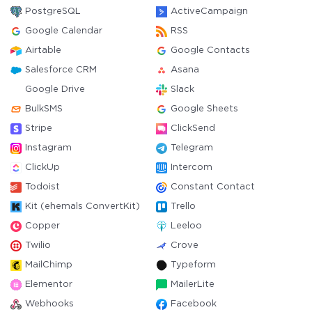
PostgreSQL
ActiveCampaign
Google Calendar
RSS
Airtable
Google Contacts
Salesforce CRM
Asana
Google Drive
Slack
BulkSMS
Google Sheets
Stripe
ClickSend
Instagram
Telegram
ClickUp
Intercom
Todoist
Constant Contact
Kit (ehemals ConvertKit)
Trello
Copper
Leeloo
Twilio
Crove
MailChimp
Typeform
Elementor
MailerLite
Webhooks
Facebook