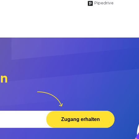
Pipedrive
rn
Zugang erhalten