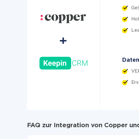
Gel
Ho
Lea
Daten
VER
Ers
FAQ zur Integration von Copper u