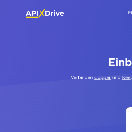
F
Ein
Verbinden
Copper
und
Kee