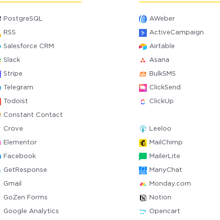
PostgreSQL
AWeber
RSS
ActiveCampaign
Salesforce CRM
Airtable
Slack
Asana
Stripe
BulkSMS
Telegram
ClickSend
Todoist
ClickUp
Constant Contact
Crove
Leeloo
Elementor
MailChimp
Facebook
MailerLite
GetResponse
ManyChat
Gmail
Monday.com
GoZen Forms
Notion
Google Analytics
Opencart