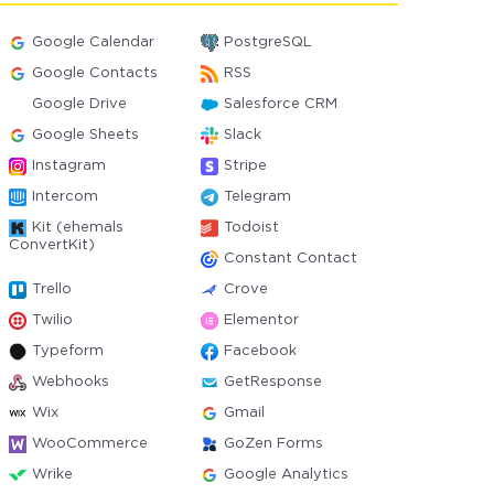
Google Calendar
PostgreSQL
Google Contacts
RSS
Google Drive
Salesforce CRM
Google Sheets
Slack
Instagram
Stripe
Intercom
Telegram
Kit (ehemals
Todoist
ConvertKit)
Constant Contact
Trello
Crove
Twilio
Elementor
Typeform
Facebook
Webhooks
GetResponse
Wix
Gmail
WooCommerce
GoZen Forms
Wrike
Google Analytics