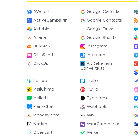
AWeber
Google Calendar
ActiveCampaign
Google Contacts
Airtable
Google Drive
Asana
Google Sheets
BulkSMS
Instagram
ClickSend
Intercom
ClickUp
Kit (ehemals
ConvertKit)
Leeloo
Trello
MailChimp
Twilio
MailerLite
Typeform
ManyChat
Webhooks
Monday.com
Wix
Notion
WooCommerce
Opencart
Wrike