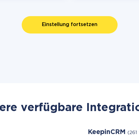
Einstellung fortsetzen
re verfügbare Integrat
KeepinCRM
(261