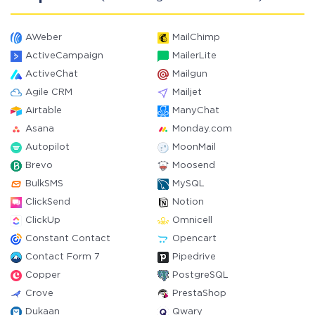
AWeber
MailChimp
ActiveCampaign
MailerLite
ActiveChat
Mailgun
Agile CRM
Mailjet
Airtable
ManyChat
Asana
Monday.com
Autopilot
MoonMail
Brevo
Moosend
BulkSMS
MySQL
ClickSend
Notion
ClickUp
Omnicell
Constant Contact
Opencart
Contact Form 7
Pipedrive
Copper
PostgreSQL
Crove
PrestaShop
Dukaan
Qwary