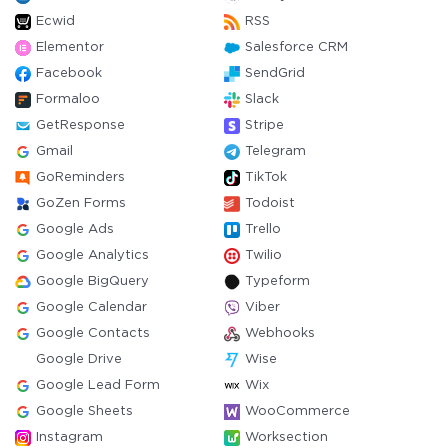
Ecwid
RSS
Elementor
Salesforce CRM
Facebook
SendGrid
Formaloo
Slack
GetResponse
Stripe
Gmail
Telegram
GoReminders
TikTok
GoZen Forms
Todoist
Google Ads
Trello
Google Analytics
Twilio
Google BigQuery
Typeform
Google Calendar
Viber
Google Contacts
Webhooks
Google Drive
Wise
Google Lead Form
Wix
Google Sheets
WooCommerce
Instagram
Worksection