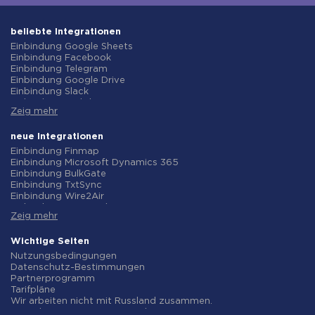
beliebte Integrationen
Einbindung Google Sheets
Einbindung Facebook
Einbindung Telegram
Einbindung Google Drive
Einbindung Slack
Einbindung MailChimp
Zeig mehr
Einbindung Gmail
Einbindung Trello
Einbindung ClickUp
neue Integrationen
Einbindung Airtable
Einbindung Finmap
Einbindung Google Contacts
Einbindung Microsoft Dynamics 365
Einbindung OpenAI (ChatGPT)
Einbindung BulkGate
Einbindung Instagram
Einbindung TxtSync
Einbindung ActiveCampaign
Einbindung Wire2Air
Einbindung Typeform
Einbindung Corezoid
Einbindung Salesforce CRM
Zeig mehr
Einbindung Infobip
Einbindung Monday.com
Einbindung Instasent
Einbindung Notion
Einbindung AtomPark
Wichtige Seiten
Einbindung Stripe
Einbindung TXTImpact
Nutzungsbedingungen
Einbindung AWeber
Einbindung Campaign Monitor
Datenschutz-Bestimmungen
Einbindung Asana
Einbindung CM.com
Partnerprogramm
Einbindung ZOHO CRM
Einbindung D7 Networks
Tarifpläne
Einbindung Webhooks
Einbindung SMS.to
Wir arbeiten nicht mit Russland zusammen.
Einbindung GetResponse
Einbindung SMSGlobal
Vereinbarung zur Datenverarbeitung