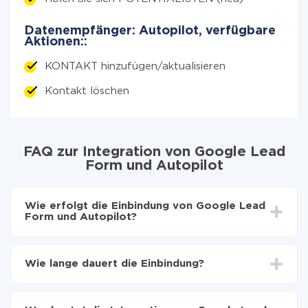
Datenempfänger: Autopilot, verfügbare
Aktionen::
KONTAKT hinzufügen/aktualisieren
Kontakt löschen
FAQ zur Integration von Google Lead
Form und Autopilot
Wie erfolgt die Einbindung von Google Lead
Form und Autopilot?
Zuerst muss man sich
bei ApiX-Drive registrieren
Wählen, welche Daten von Google Lead Form auf
Wie lange dauert die Einbindung?
Autopilot zu übertragen
Automatische Aktualisierung aktivieren
Je nach System, das Sie integrieren möchten, kann die
Jetzt werden die Daten automatisch von Google
Einrichtungszeit zwischen 5 und 30 Minuten variieren.
Lead Form auf Autopilot übertragen