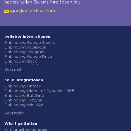
haben, teilen Sie uns Ihre Ideen mit:
igor@apix-drive.com
beliebte Integrationen
Einbindung Google Sheets
Einbindung Facebook
Einbindung Telegram
Einbindung Google Drive
Einbindung Slack
Einbindung MailChimp
Zeig mehr
Einbindung Gmail
Einbindung Trello
Einbindung ClickUp
neue Integrationen
Einbindung Airtable
Einbindung Finmap
Einbindung Google Contacts
Einbindung Microsoft Dynamics 365
Einbindung OpenAI (ChatGPT)
Einbindung BulkGate
Einbindung Instagram
Einbindung TxtSync
Einbindung ActiveCampaign
Einbindung Wire2Air
Einbindung Typeform
Einbindung Corezoid
Einbindung Salesforce CRM
Zeig mehr
Einbindung Infobip
Einbindung Monday.com
Einbindung Instasent
Einbindung Notion
Einbindung AtomPark
Wichtige Seiten
Einbindung Stripe
Einbindung TXTImpact
Nutzungsbedingungen