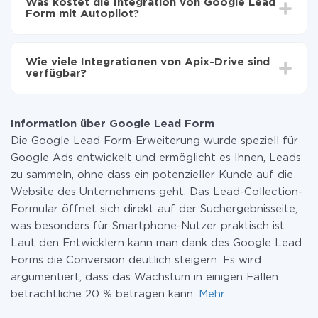
Was kostet die Integration von Google Lead
Im Durchschnitt dauert es 10-15 Minuten.
Form mit Autopilot?
Sie müssen für die Integration nicht bezahlen, da alle
Funktionen in allen Tarifplänen verfügbar sind. Sie
Wie viele Integrationen von Apix-Drive sind
zahlen nur für die Datenmenge, die über unseren
verfügbar?
Service von einem System auf ein anderes übertragen
wird. Wenn Sie eine geringe Datenmenge pro Monat
Zurzeit haben wir 296+ Integrationen ausser Google
haben, können Sie einen kostenlosen Plan nutzen und
Lead Form und Autopilot
bei Bedarf zu einem kostenpflichtigen wechseln.
Information über Google Lead Form
Weitere Informationen zu
Tarifen
.
Die Google Lead Form-Erweiterung wurde speziell für
Google Ads entwickelt und ermöglicht es Ihnen, Leads
zu sammeln, ohne dass ein potenzieller Kunde auf die
Website des Unternehmens geht. Das Lead-Collection-
Formular öffnet sich direkt auf der Suchergebnisseite,
was besonders für Smartphone-Nutzer praktisch ist.
Laut den Entwicklern kann man dank des Google Lead
Forms die Conversion deutlich steigern. Es wird
argumentiert, dass das Wachstum in einigen Fällen
beträchtliche 20 % betragen kann.
Mehr