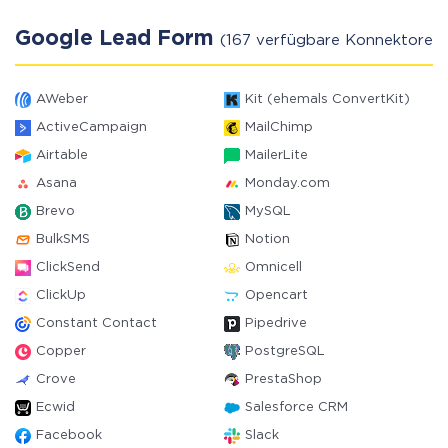
Google Lead Form
(167 verfügbare Konnektoren)
AWeber
Kit (ehemals ConvertKit)
ActiveCampaign
MailChimp
Airtable
MailerLite
Asana
Monday.com
Brevo
MySQL
BulkSMS
Notion
ClickSend
Omnicell
ClickUp
Opencart
Constant Contact
Pipedrive
Copper
PostgreSQL
Crove
PrestaShop
Ecwid
Salesforce CRM
Facebook
Slack