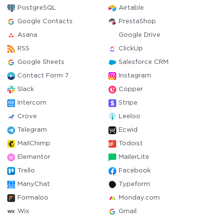
PostgreSQL
Airtable
Google Contacts
PrestaShop
Asana
Google Drive
RSS
ClickUp
Google Sheets
Salesforce CRM
Contact Form 7
Instagram
Slack
Copper
Intercom
Stripe
Crove
Leeloo
Telegram
Ecwid
MailChimp
Todoist
Elementor
MailerLite
Trello
Facebook
ManyChat
Typeform
Formaloo
Monday.com
Wix
Gmail