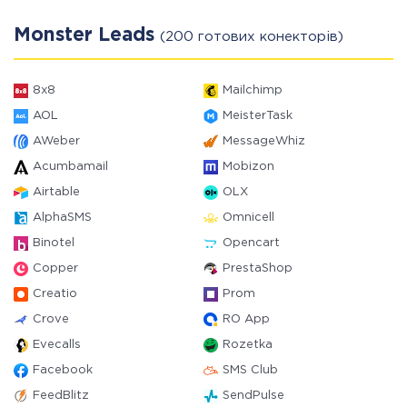
Monster Leads
(200 готових конекторів)
8x8
Mailchimp
AOL
MeisterTask
AWeber
MessageWhiz
Acumbamail
Mobizon
Airtable
OLX
AlphaSMS
Omnicell
Binotel
Opencart
Copper
PrestaShop
Creatio
Prom
Crove
RO App
Evecalls
Rozetka
Facebook
SMS Club
FeedBlitz
SendPulse