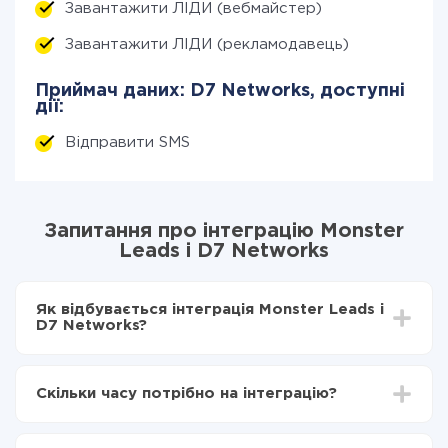
Завантажити ЛІДИ (вебмайстер)
Завантажити ЛІДИ (рекламодавець)
Приймач даних: D7 Networks, доступні
дії:
Відправити SMS
Запитання про інтеграцію Monster
Leads і D7 Networks
Як відбувається інтеграція Monster Leads і
D7 Networks?
Для початку потрібно
зареєструватися в ApiX-
Drive
Скільки часу потрібно на інтеграцію?
Вибираєте які дані передавати з Monster Leads в
D7 Networks
Залежно від системи, з якої ви будете робити
Включаєте автооновлення