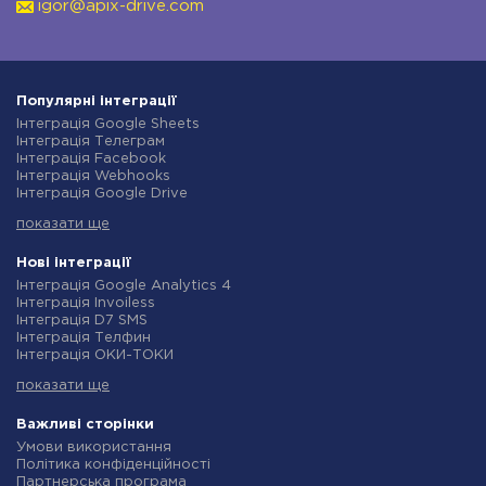
igor@apix-drive.com
Популярні інтеграції
Інтеграція Google Sheets
Інтеграція Телеграм
Інтеграція Facebook
Інтеграція Webhooks
Інтеграція Google Drive
Інтеграція Opencart
показати ще
Інтеграція Gmail
Інтеграція Нова Пошта
Інтеграція Rozetka
Нові інтеграції
Інтеграція OpenAI (ChatGPT)
Інтеграція Google Analytics 4
Інтеграція Binotel
Інтеграція Invoiless
Інтеграція Prom
Інтеграція D7 SMS
Інтеграція Приват24
Інтеграція Телфин
Інтеграція OLX
Інтеграція ОКИ-ТОКИ
Інтеграція TurboSMS
Інтеграція Finmap
Інтеграція SendPulse
показати ще
Інтеграція Microsoft Dynamics 365
Інтеграція Horoshop
Інтеграція BulkGate
Інтеграція Stream Telecom
Інтеграція TxtSync
Важливі сторінки
Інтеграція Instagram
Інтеграція Wire2Air
Умови використання
Інтеграція Google Analytics
Інтеграція Corezoid
Політика конфіденційності
Інтеграція Creatio
Інтеграція Infobip
Партнерська програма