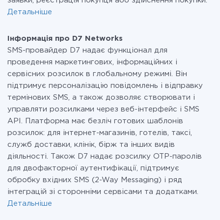
заявки, реєстрація покупця або здійснення покупки.
Детальніше
Інформація про D7 Networks
SMS-провайдер D7 надає функціонал для
проведення маркетингових, інформаційних і
сервісних розсилок в глобальному режимі. Він
підтримує персоналізацію повідомлень і відправку
термінових SMS, а також дозволяє створювати і
управляти розсилками через веб-інтерфейс і SMS
API. Платформа має безліч готових шаблонів
розсилок: для інтернет-магазинів, готелів, таксі,
служб доставки, клінік, бірж та інших видів
діяльності. Також D7 надає розсилку OTP-паролів
для двофакторної аутентифікації, підтримує
обробку вхідних SMS (2-Way Messaging) і ряд
інтеграцій зі сторонніми сервісами та додатками.
Детальніше