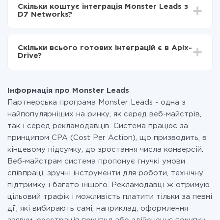
інтеграцію, час налаштування може відрізнятися і
Тепер дані будуть автоматично передаватися з
Скільки коштує інтеграція Monster Leads з
становити від 5-ти до 30-хвилин. У середньому
Monster Leads в D7 Networks
D7 Networks?
налаштування займає 10-15 хвилин.
За саму інтеграцію нічого платити не потрібно і на
всіх тарифах доступний повністю весь функціонал.
Скільки всього готових інтеграцій є в Apix-
Ви оплачуєте лише кількість даних, які за фактом
Drive?
передаються з однієї вашої системи в іншу через
наш сервіс. Якщо у вас кількість даних в місяць
На даний час у нас готово 400+ інтеграцій крім
невелика, можете сміливо користуватися
Monster Leads і D7 Networks
безкоштовним тарифом або перейти на платний,
Інформація про Monster Leads
при необхідності. Детальніше про
тарифи
.
Партнерська програма Monster Leads - одна з
найпопулярніших на ринку, як серед веб-майстрів,
так і серед рекламодавців. Система працює за
принципом CPA (Cost Per Action), що призводить, в
кінцевому підсумку, до зростання числа конверсій.
Веб-майстрам система пропонує гнучкі умови
співпраці, зручні інструменти для роботи, технічну
підтримку і багато іншого. Рекламодавці ж отримую
цільовий трафік і можливість платити тільки за певні
дії, які вибирають самі, наприклад, оформлення