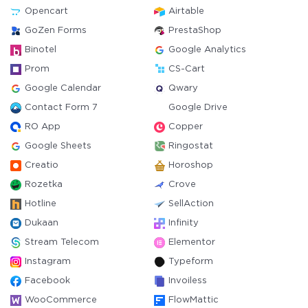
Opencart
Airtable
GoZen Forms
PrestaShop
Binotel
Google Analytics
Prom
CS-Cart
Google Calendar
Qwary
Contact Form 7
Google Drive
RO App
Copper
Google Sheets
Ringostat
Creatio
Horoshop
Rozetka
Crove
Hotline
SellAction
Dukaan
Infinity
Stream Telecom
Elementor
Instagram
Typeform
Facebook
Invoiless
WooCommerce
FlowMattic