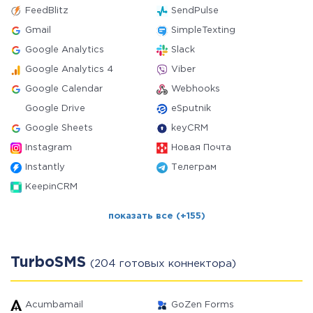
FeedBlitz
SendPulse
Gmail
SimpleTexting
Google Analytics
Slack
Google Analytics 4
Viber
Google Calendar
Webhooks
Google Drive
eSputnik
Google Sheets
keyCRM
Instagram
Новая Почта
Instantly
Телеграм
KeepinCRM
показать все (+155)
TurboSMS
(204 готовых коннектора)
Acumbamail
GoZen Forms