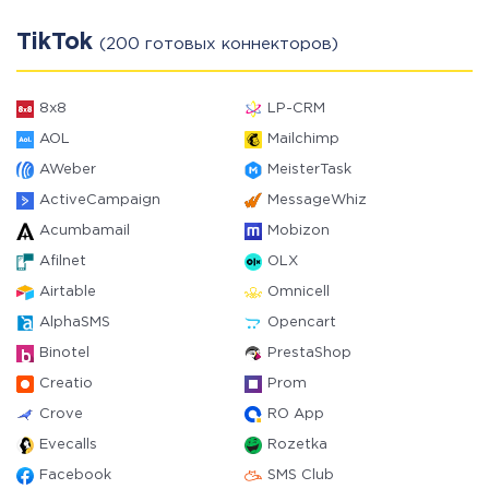
TikTok
(200 готовых коннекторов)
8x8
LP-CRM
AOL
Mailchimp
AWeber
MeisterTask
ActiveCampaign
MessageWhiz
Acumbamail
Mobizon
Afilnet
OLX
Airtable
Omnicell
AlphaSMS
Opencart
Binotel
PrestaShop
Creatio
Prom
Crove
RO App
Evecalls
Rozetka
Facebook
SMS Club