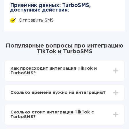
Приемник данных: TurboSMS,
доступные действия:
Отправить SMS
Популярные вопросы про интеграцию
TikTok и TurboSMS
Как происходит интеграция TikTok и
TurboSMS?
Для начала нужно
зарегистрироваться в ApiX-
Drive
Сколько времени нужно на интеграцию?
Выбираете какие данные передавать из TikTok в
TurboSMS
В зависимости от системы, с которой вы будете
Включаете автообновление
делать интеграцию, время настройки может
Теперь данные будут автоматически
Сколько стоит интеграция TikTok с
отличаться и составлять от 5-ти до 30-минут. В
передаваться из TikTok в TurboSMS
TurboSMS?
среднем настройка занимает 10-15 минут.
За саму интеграцию ничего платить не нужно и на