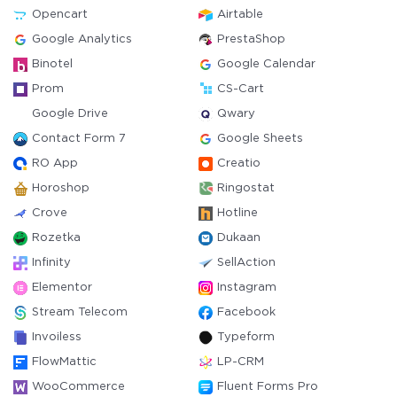
Opencart
Airtable
Google Analytics
PrestaShop
Binotel
Google Calendar
Prom
CS-Cart
Google Drive
Qwary
Contact Form 7
Google Sheets
RO App
Creatio
Horoshop
Ringostat
Crove
Hotline
Rozetka
Dukaan
Infinity
SellAction
Elementor
Instagram
Stream Telecom
Facebook
Invoiless
Typeform
FlowMattic
LP-CRM
WooCommerce
Fluent Forms Pro