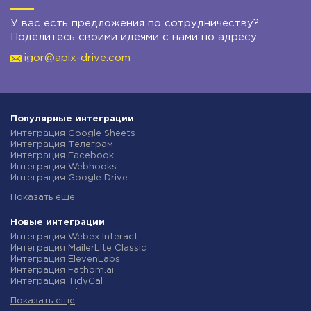
У вас есть предложения по сотрудничеству?
Поделитесь своими идеями с нами по адресу:
igor@apix-drive.com
Популярные интеграции
Интеграция Google Sheets
Интеграция Телеграм
Интеграция Facebook
Интеграция Webhooks
Интеграция Google Drive
Интеграция Opencart
Показать еще
Интеграция Gmail
Интеграция Rozetka
Интеграция Новая Почта
Новые интеграции
Интеграция Binotel
Интеграция Webex Interact
Интеграция OpenAI (ChatGPT)
Интеграция MailerLite Classic
Интеграция Prom
Интеграция ElevenLabs
Интеграция Приват24
Интеграция Fathom.ai
Интеграция OLX
Интеграция TidyCal
Интеграция TurboSMS
Интеграция Olostep
Интеграция SendPulse
Показать еще
Интеграция Gist