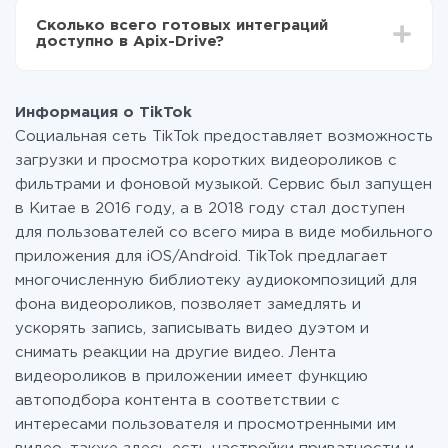
всех тарифах доступен полностью весь
Сколько всего готовых интеграций
функционал. Вы оплачиваете только количество
доступно в Apix-Drive?
данных, которые по факту передаются из одной
вашей системы в другую через наш сервис. Если у
На данный момент у нас готово 400+ интеграций
вас количество данных в месяц небольшое, можете
помимо TikTok и TurboSMS
смело пользоваться бесплатным тарифом или
Информация о TikTok
перейти на платный, при необходимости. Подробнее
Социальная сеть TikTok предоставляет возможность
о
тарифах
.
загрузки и просмотра коротких видеороликов с
фильтрами и фоновой музыкой. Сервис был запущен
в Китае в 2016 году, а в 2018 году стал доступен
для пользователей со всего мира в виде мобильного
приложения для iOS/Android. TikTok предлагает
многочисленную библиотеку аудиокомпозиций для
фона видеороликов, позволяет замедлять и
ускорять запись, записывать видео дуэтом и
снимать реакции на другие видео. Лента
видеороликов в приложении имеет функцию
автоподбора контента в соответствии с
интересами пользователя и просмотренными им