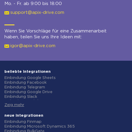
Mo. - Fr. ab 9:00 bis 18:00
support@apix-drive.com
Wenn Sie Vorschläge für eine Zusammenarbeit
haben, teilen Sie uns Ihre Ideen mit:
igor@apix-drive.com
beliebte Integrationen
Einbindung Google Sheets
Einbindung Facebook
Einbindung Telegram
Einbindung Google Drive
Einbindung Slack
Einbindung MailChimp
Zeig mehr
Einbindung Gmail
Einbindung Trello
Einbindung ClickUp
neue Integrationen
Einbindung Airtable
Einbindung Finmap
Einbindung Google Contacts
Einbindung Microsoft Dynamics 365
Einbindung OpenAI (ChatGPT)
Einbindung BulkGate