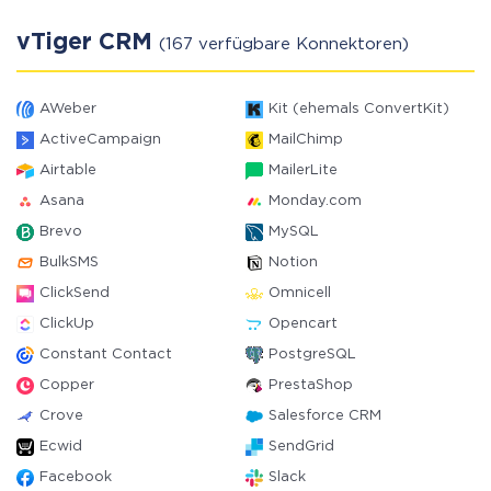
vTiger CRM
(167 verfügbare Konnektoren)
AWeber
Kit (ehemals ConvertKit)
ActiveCampaign
MailChimp
Airtable
MailerLite
Asana
Monday.com
Brevo
MySQL
BulkSMS
Notion
ClickSend
Omnicell
ClickUp
Opencart
Constant Contact
PostgreSQL
Copper
PrestaShop
Crove
Salesforce CRM
Ecwid
SendGrid
Facebook
Slack