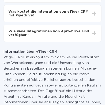
Automatische Aktualisierung aktivieren
Je nach System, das Sie integrieren möchten, kann die
Jetzt werden die Daten automatisch von vTiger
Einrichtungszeit zwischen 5 und 30 Minuten variieren.
CRM auf Pipedrive übertragen
Was kostet die Integration von vTiger CRM
Im Durchschnitt dauert es 10-15 Minuten.
mit Pipedrive?
Sie müssen für die Integration nicht bezahlen, da alle
Funktionen in allen Tarifplänen verfügbar sind. Sie
Wie viele Integrationen von Apix-Drive sind
zahlen nur für die Datenmenge, die über unseren
verfügbar?
Service von einem System auf ein anderes übertragen
wird. Wenn Sie eine geringe Datenmenge pro Monat
Zurzeit haben wir 296+ Integrationen ausser vTiger
haben, können Sie einen kostenlosen Plan nutzen und
CRM und Pipedrive
bei Bedarf zu einem kostenpflichtigen wechseln.
Information über vTiger CRM
Weitere Informationen zu
Tarifen
.
Vtiger CRM ist ein System, mit dem Sie die Rentabilität
von Werbekampagnen und die Umwandlung von
Besuchern in Bestellungen steigern können. Mit seiner
Hilfe können Sie die Kundenbindung an die Marke
erhöhen und effektive Beziehungen zu bestehenden
Kontrahenten aufbauen sowie mit potenziellen Käufern
zusammenarbeiten. Der Zugriff auf die Historie der
Arbeit mit Kunden, Anrufe und die Möglichkeit,
Informationen über sie anzuzeigen, ermöglicht es Ihnen,