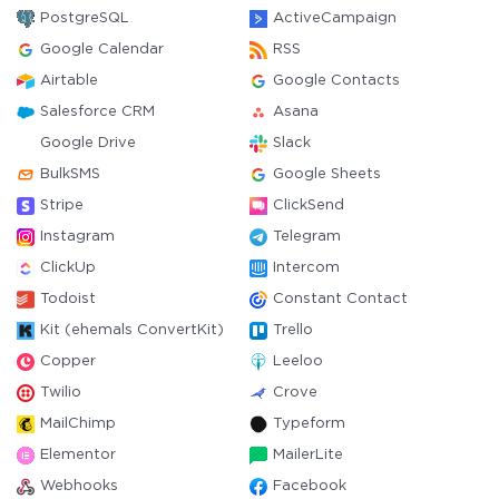
PostgreSQL
ActiveCampaign
Google Calendar
RSS
Airtable
Google Contacts
Salesforce CRM
Asana
Google Drive
Slack
BulkSMS
Google Sheets
Stripe
ClickSend
Instagram
Telegram
ClickUp
Intercom
Todoist
Constant Contact
Kit (ehemals ConvertKit)
Trello
Copper
Leeloo
Twilio
Crove
MailChimp
Typeform
Elementor
MailerLite
Webhooks
Facebook