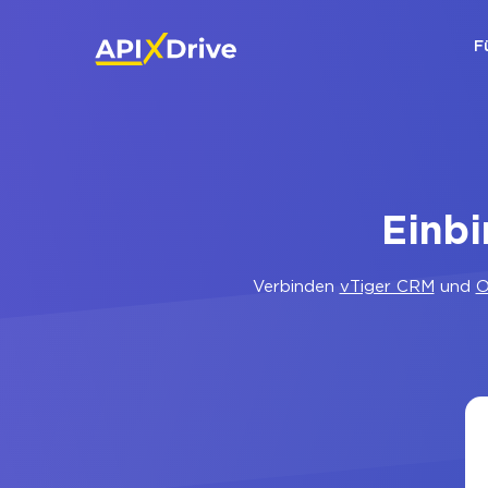
F
Einb
Verbinden
vTiger CRM
und
O