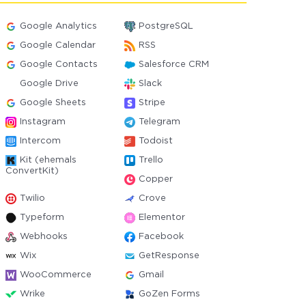
Google Analytics
PostgreSQL
Google Calendar
RSS
Google Contacts
Salesforce CRM
Google Drive
Slack
Google Sheets
Stripe
Instagram
Telegram
Intercom
Todoist
Kit (ehemals
Trello
ConvertKit)
Copper
Twilio
Crove
Typeform
Elementor
Webhooks
Facebook
Wix
GetResponse
WooCommerce
Gmail
Wrike
GoZen Forms