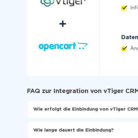
In
Daten
Änd
FAQ zur Integration von vTiger CR
Wie erfolgt die Einbindung von vTiger CR
Zuerst muss man sich
bei ApiX-Drive registrier
Wählen, welche Daten von vTiger CRM auf Op
Wie lange dauert die Einbindung?
Automatische Aktualisierung aktivieren
Jetzt werden die Daten automatisch von vTig