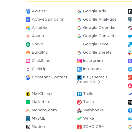
AWeber
Google Ads
ActiveCampaign
Google Analytics
Airtable
Google Calendar
Asana
Google Contacts
Brevo
Google Drive
BulkSMS
Google Sheets
ClickSend
Instagram
ClickUp
Intercom
Constant Contact
Kit (ehemals
ConvertKit)
MailChimp
Trello
MailerLite
Twilio
Monday.com
Webhooks
MySQL
Wrike
Notion
ZOHO CRM