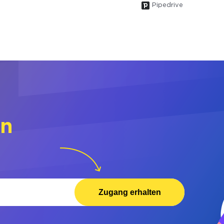
Pipedrive
rn
Zugang erhalten