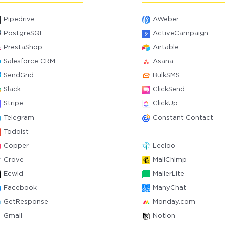
Pipedrive
AWeber
PostgreSQL
ActiveCampaign
PrestaShop
Airtable
Salesforce CRM
Asana
SendGrid
BulkSMS
Slack
ClickSend
Stripe
ClickUp
Telegram
Constant Contact
Todoist
Copper
Leeloo
Crove
MailChimp
Ecwid
MailerLite
Facebook
ManyChat
GetResponse
Monday.com
Gmail
Notion