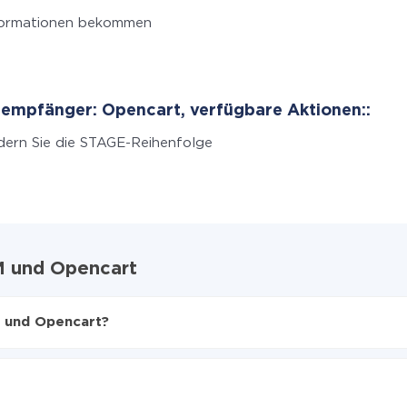
formationen bekommen
empfänger: Opencart, verfügbare Aktionen::
ern Sie die STAGE-Reihenfolge
M und Opencart
M und Opencart?
en
encart zu übertragen
er CRM auf Opencart übertragen