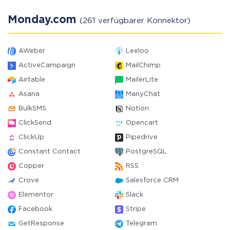
Monday.com
(261 verfügbarer Konnektor)
AWeber
Leeloo
ActiveCampaign
MailChimp
Airtable
MailerLite
Asana
ManyChat
BulkSMS
Notion
ClickSend
Opencart
ClickUp
Pipedrive
Constant Contact
PostgreSQL
Copper
RSS
Crove
Salesforce CRM
Elementor
Slack
Facebook
Stripe
GetResponse
Telegram