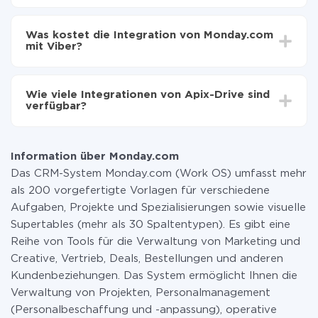
Automatische Aktualisierung aktivieren
Je nach System, das Sie integrieren möchten, kann die
Jetzt werden die Daten automatisch von
Einrichtungszeit zwischen 5 und 30 Minuten variieren.
Monday.com auf Viber übertragen
Was kostet die Integration von Monday.com
Im Durchschnitt dauert es 10-15 Minuten.
mit Viber?
Sie müssen für die Integration nicht bezahlen, da alle
Funktionen in allen Tarifplänen verfügbar sind. Sie
Wie viele Integrationen von Apix-Drive sind
zahlen nur für die Datenmenge, die über unseren
verfügbar?
Service von einem System auf ein anderes übertragen
wird. Wenn Sie eine geringe Datenmenge pro Monat
Zurzeit haben wir 296+ Integrationen ausser
haben, können Sie einen kostenlosen Plan nutzen und
Monday.com und Viber
bei Bedarf zu einem kostenpflichtigen wechseln.
Information über Monday.com
Weitere Informationen zu
Tarifen
.
Das CRM-System Monday.com (Work OS) umfasst mehr
als 200 vorgefertigte Vorlagen für verschiedene
Aufgaben, Projekte und Spezialisierungen sowie visuelle
Supertables (mehr als 30 Spaltentypen). Es gibt eine
Reihe von Tools für die Verwaltung von Marketing und
Creative, Vertrieb, Deals, Bestellungen und anderen
Kundenbeziehungen. Das System ermöglicht Ihnen die
Verwaltung von Projekten, Personalmanagement
(Personalbeschaffung und -anpassung), operative