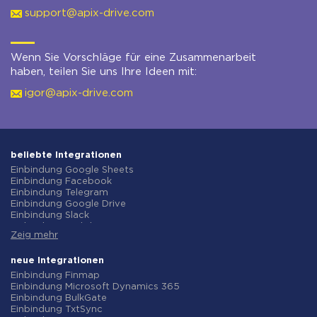
support@apix-drive.com
Wenn Sie Vorschläge für eine Zusammenarbeit
haben, teilen Sie uns Ihre Ideen mit:
igor@apix-drive.com
beliebte Integrationen
Einbindung Google Sheets
Einbindung Facebook
Einbindung Telegram
Einbindung Google Drive
Einbindung Slack
Einbindung MailChimp
Zeig mehr
Einbindung Gmail
Einbindung Trello
Einbindung ClickUp
neue Integrationen
Einbindung Airtable
Einbindung Finmap
Einbindung Google Contacts
Einbindung Microsoft Dynamics 365
Einbindung OpenAI (ChatGPT)
Einbindung BulkGate
Einbindung Instagram
Einbindung TxtSync