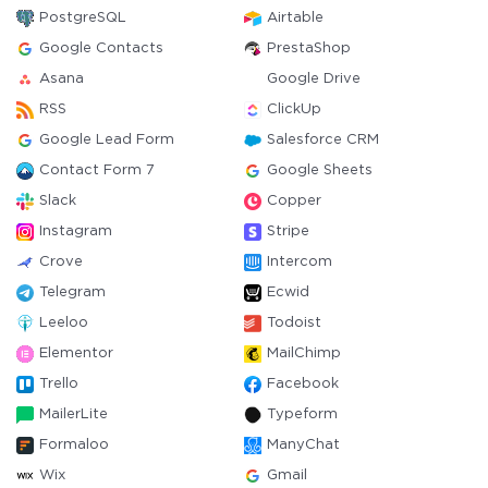
PostgreSQL
Airtable
Google Contacts
PrestaShop
Asana
Google Drive
RSS
ClickUp
Google Lead Form
Salesforce CRM
Contact Form 7
Google Sheets
Slack
Copper
Instagram
Stripe
Crove
Intercom
Telegram
Ecwid
Leeloo
Todoist
Elementor
MailChimp
Trello
Facebook
MailerLite
Typeform
Formaloo
ManyChat
Wix
Gmail