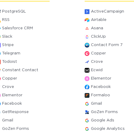
PostgreSQL
ActiveCampaign
RSS
Airtable
Salesforce CRM
Asana
Slack
ClickUp
Stripe
Contact Form 7
Telegram
Copper
Todoist
Crove
Constant Contact
Ecwid
Copper
Elementor
Crove
Facebook
Elementor
Formaloo
Facebook
Gmail
GetResponse
GoZen Forms
Gmail
Google Ads
GoZen Forms
Google Analytics