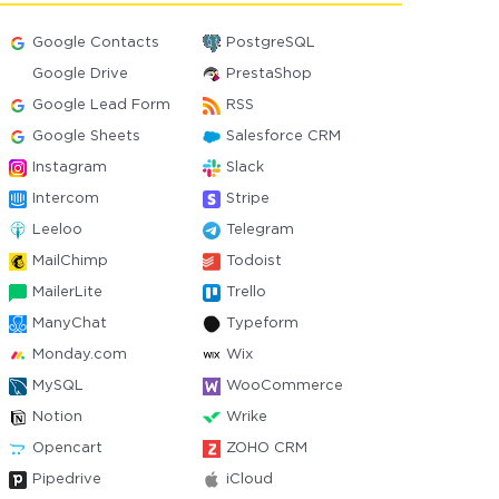
Google Contacts
PostgreSQL
Google Drive
PrestaShop
Google Lead Form
RSS
Google Sheets
Salesforce CRM
Instagram
Slack
Intercom
Stripe
Leeloo
Telegram
MailChimp
Todoist
MailerLite
Trello
ManyChat
Typeform
Monday.com
Wix
MySQL
WooCommerce
Notion
Wrike
Opencart
ZOHO CRM
Pipedrive
iCloud