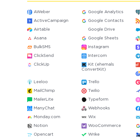
AWeber
Google Analytics
ActiveCampaign
Google Contacts
Airtable
Google Drive
Asana
Google Sheets
BulkSMS
Instagram
ClickSend
Intercom
ClickUp
Kit (ehemals
ConvertKit)
Leeloo
Trello
MailChimp
Twilio
MailerLite
Typeform
ManyChat
Webhooks
Monday.com
Wix
Notion
WooCommerce
Opencart
Wrike