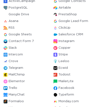
ActiveCampaign
Google Contacts
PostgreSQL
Airtable
Google Drive
PrestaShop
Asana
Google Lead Form
RSS
ClickUp
Google Sheets
Salesforce CRM
Contact Form 7
Instagram
Slack
Copper
Intercom
Stripe
Crove
Leeloo
Telegram
Ecwid
MailChimp
Todoist
Elementor
MailerLite
Trello
Facebook
ManyChat
Typeform
Formaloo
Monday.com