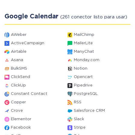
Google Calendar
(261 conector listo para usar)
AWeber
MailChimp
ActiveCampaign
MailerLite
Airtable
ManyChat
Asana
Monday.com
BulkSMS
Notion
ClickSend
Opencart
ClickUp
Pipedrive
Constant Contact
PostgreSQL
Copper
RSS
Crove
Salesforce CRM
Elementor
Slack
Facebook
Stripe