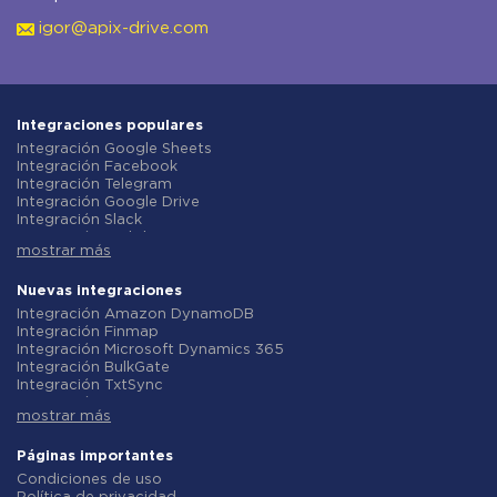
igor@apix-drive.com
Integraciones populares
Integración Google Sheets
Integración Facebook
Integración Telegram
Integración Google Drive
Integración Slack
Integración MailChimp
mostrar más
Integración Gmail
Integración Trello
Integración ClickUp
Nuevas integraciones
Integración Airtable
Integración Amazon DynamoDB
Integración Google Contacts
Integración Finmap
Integración OpenAI (ChatGPT)
Integración Microsoft Dynamics 365
Integración Instagram
Integración BulkGate
Integración ActiveCampaign
Integración TxtSync
Integración Typeform
Integración Wire2Air
Integración Salesforce CRM
mostrar más
Integración Corezoid
Integración Monday.com
Integración Infobip
Integración Notion
Integración Instasent
Páginas importantes
Integración Stripe
Integración AtomPark
Condiciones de uso
Integración AWeber
Integración TXTImpact