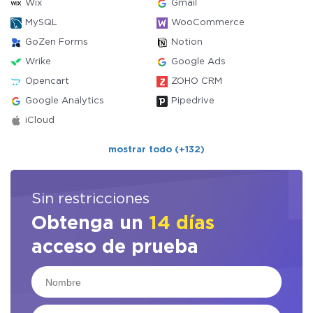
Wix
Gmail
MySQL
WooCommerce
GoZen Forms
Notion
Wrike
Google Ads
Opencart
ZOHO CRM
Google Analytics
Pipedrive
iCloud
mostrar todo (+132)
Sin restricciones
Obtenga un
14 días
acceso de prueba