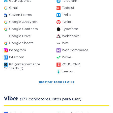
GetResponse
Telegram
Gmail
Todoist
GoZen Forms
Trello
Google Analytics
Twilio
Google Contacts
Typeform
Google Drive
Webhooks
Google Sheets
Wix
Instagram
WooCommerce
Intercom
Wrike
Kit (anteriormente
ZOHO CRM
ConvertKit)
Leeloo
mostrar todo (+216)
Viber
(177 conectores listos para usar)