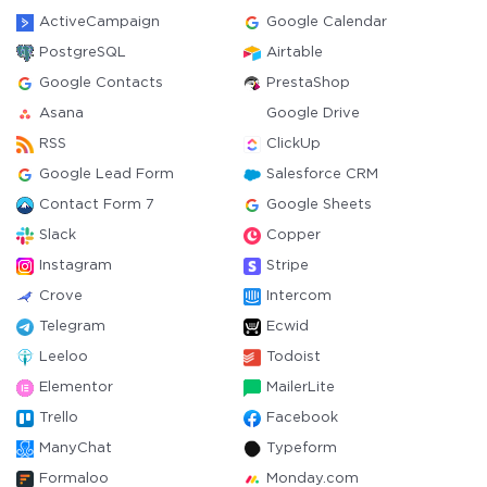
ActiveCampaign
Google Calendar
PostgreSQL
Airtable
Google Contacts
PrestaShop
Asana
Google Drive
RSS
ClickUp
Google Lead Form
Salesforce CRM
Contact Form 7
Google Sheets
Slack
Copper
Instagram
Stripe
Crove
Intercom
Telegram
Ecwid
Leeloo
Todoist
Elementor
MailerLite
Trello
Facebook
ManyChat
Typeform
Formaloo
Monday.com