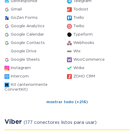
GetResponse
Telegram
Gmail
Todoist
GoZen Forms
Trello
Google Analytics
Twilio
Google Calendar
Typeform
Google Contacts
Webhooks
Google Drive
Wix
Google Sheets
WooCommerce
Instagram
Wrike
Intercom
ZOHO CRM
Kit (anteriormente
ConvertKit)
mostrar todo (+216)
Viber
(177 conectores listos para usar)