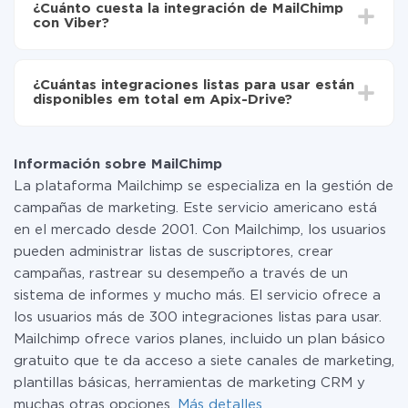
de MailChimp a Viber
¿Cuánto cuesta la integración de MailChimp
oscilar entre 5 y 30 minutos. En promedio, la
con Viber?
configuración tarda entre 10 y 15 minutos.
No es necesario pagar nada por la integración en sí, y
toda las funcionalidades están disponibles en todas las
¿Cuántas integraciones listas para usar están
tarifas. Usted solo paga por la cantidad de datos que
disponibles em total em Apix-Drive?
realmente se transfieren de uno de sus sistemas a otro
a través de nuestro servicio. Si usted tiene una
Por el momento, tenemos listas para usar296 +
pequeña cantidad de datos por mes, puede usar de
integraciones además de MailChimp y Viber
manera segura un plan de tarifa gratuita o cambiar a
Información sobre MailChimp
uno de pago, si es necesario. Más detalles sobre
La plataforma Mailchimp se especializa en la gestión de
tarifas
.
campañas de marketing. Este servicio americano está
en el mercado desde 2001. Con Mailchimp, los usuarios
pueden administrar listas de suscriptores, crear
campañas, rastrear su desempeño a través de un
sistema de informes y mucho más. El servicio ofrece a
los usuarios más de 300 integraciones listas para usar.
Mailchimp ofrece varios planes, incluido un plan básico
gratuito que te da acceso a siete canales de marketing,
plantillas básicas, herramientas de marketing CRM y
muchas otras opciones.
Más detalles