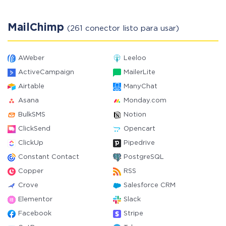
MailChimp
(261 conector listo para usar)
AWeber
Leeloo
ActiveCampaign
MailerLite
Airtable
ManyChat
Asana
Monday.com
BulkSMS
Notion
ClickSend
Opencart
ClickUp
Pipedrive
Constant Contact
PostgreSQL
Copper
RSS
Crove
Salesforce CRM
Elementor
Slack
Facebook
Stripe