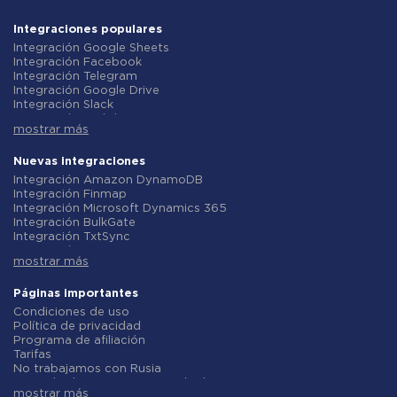
Integraciones populares
Integración Google Sheets
Integración Facebook
Integración Telegram
Integración Google Drive
Integración Slack
Integración MailChimp
mostrar más
Integración Gmail
Integración Trello
Integración ClickUp
Nuevas integraciones
Integración Airtable
Integración Amazon DynamoDB
Integración Google Contacts
Integración Finmap
Integración OpenAI (ChatGPT)
Integración Microsoft Dynamics 365
Integración Instagram
Integración BulkGate
Integración ActiveCampaign
Integración TxtSync
Integración Typeform
Integración Wire2Air
Integración Salesforce CRM
mostrar más
Integración Corezoid
Integración Monday.com
Integración Infobip
Integración Notion
Integración Instasent
Páginas importantes
Integración Stripe
Integración AtomPark
Condiciones de uso
Integración AWeber
Integración TXTImpact
Política de privacidad
Integración Asana
Integración Campaign Monitor
Programa de afiliación
Integración ZOHO CRM
Integración CM.com
Tarifas
Integración Webhooks
Integración D7 Networks
No trabajamos con Rusia
Integración GetResponse
Integración SMS.to
Acuerdo de procesamiento de datos
Integración WooCommerce
Integración SMSGlobal
mostrar más