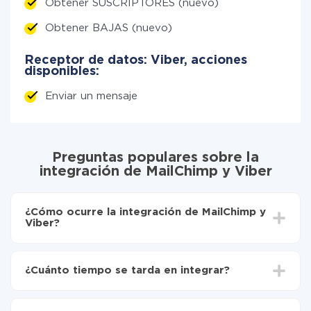
Obtener SUSCRIPTORES (nuevo)
Obtener BAJAS (nuevo)
Receptor de datos: Viber, acciones
disponibles:
Enviar un mensaje
Preguntas populares sobre la
integración de MailChimp y Viber
¿Cómo ocurre la integración de MailChimp y
Viber?
Para empezar es necesario
registrarse en ApiX-
Drive
¿Cuánto tiempo se tarda en integrar?
Elija qué datos transferir de MailChimp a Viber
Active la actualización automática
Dependiendo del sistema con el que usted hará la
Ahora los datos se transferirán automáticamente
integración, el tiempo de configuración puede variar y