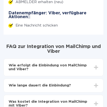
ABMELDER erhalten (neu)
Datenempfänger: Viber, verfügbare
Aktionen::
Eine Nachricht schicken
FAQ zur Integration von MailChimp und
Viber
Wie erfolgt die Einbindung von MailChimp
und Viber?
Zuerst muss man sich
bei ApiX-Drive registrieren
Wählen, welche Daten von MailChimp auf Viber zu
Wie lange dauert die Einbindung?
übertragen
Automatische Aktualisierung aktivieren
Je nach System, das Sie integrieren möchten, kann die
Jetzt werden die Daten automatisch von MailChimp
Einrichtungszeit zwischen 5 und 30 Minuten variieren.
auf Viber übertragen
Was kostet die Integration von MailChimp
Im Durchschnitt dauert es 10-15 Minuten.
mit Viber?