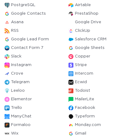
PostgreSQL
Airtable
Google Contacts
PrestaShop
Asana
Google Drive
RSS
ClickUp
Google Lead Form
Salesforce CRM
Contact Form 7
Google Sheets
Slack
Copper
Instagram
Stripe
Crove
Intercom
Telegram
Ecwid
Leeloo
Todoist
Elementor
MailerLite
Trello
Facebook
ManyChat
Typeform
Formaloo
Monday.com
Wix
Gmail