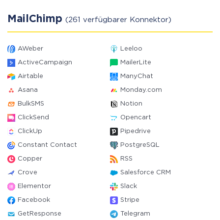
MailChimp
(261 verfügbarer Konnektor)
AWeber
Leeloo
ActiveCampaign
MailerLite
Airtable
ManyChat
Asana
Monday.com
BulkSMS
Notion
ClickSend
Opencart
ClickUp
Pipedrive
Constant Contact
PostgreSQL
Copper
RSS
Crove
Salesforce CRM
Elementor
Slack
Facebook
Stripe
GetResponse
Telegram