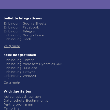
beliebte Integrationen
Einbindung Google Sheets
Einbindung Facebook
Einbindung Telegram
Einbindung Google Drive
Einbindung Slack
Einbindung MailChimp
Zeig mehr
Einbindung Gmail
Einbindung Trello
Einbindung ClickUp
neue Integrationen
Einbindung Airtable
Einbindung Finmap
Einbindung Google Contacts
Einbindung Microsoft Dynamics 365
Einbindung OpenAI (ChatGPT)
Einbindung BulkGate
Einbindung Instagram
Einbindung TxtSync
Einbindung ActiveCampaign
Einbindung Wire2Air
Einbindung Typeform
Einbindung Corezoid
Einbindung Salesforce CRM
Zeig mehr
Einbindung Infobip
Einbindung Monday.com
Einbindung Instasent
Einbindung Notion
Einbindung AtomPark
Wichtige Seiten
Einbindung Stripe
Einbindung TXTImpact
Nutzungsbedingungen
Einbindung AWeber
Einbindung Campaign Monitor
Datenschutz-Bestimmungen
Einbindung Asana
Einbindung CM.com
Partnerprogramm
Einbindung ZOHO CRM
Einbindung D7 Networks
Tarifpläne