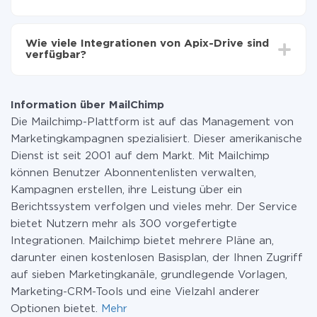
Sie müssen für die Integration nicht bezahlen, da alle
Funktionen in allen Tarifplänen verfügbar sind. Sie
Wie viele Integrationen von Apix-Drive sind
zahlen nur für die Datenmenge, die über unseren
verfügbar?
Service von einem System auf ein anderes übertragen
wird. Wenn Sie eine geringe Datenmenge pro Monat
Zurzeit haben wir 296+ Integrationen ausser MailChimp
haben, können Sie einen kostenlosen Plan nutzen und
und Viber
bei Bedarf zu einem kostenpflichtigen wechseln.
Information über MailChimp
Weitere Informationen zu
Tarifen
.
Die Mailchimp-Plattform ist auf das Management von
Marketingkampagnen spezialisiert. Dieser amerikanische
Dienst ist seit 2001 auf dem Markt. Mit Mailchimp
können Benutzer Abonnentenlisten verwalten,
Kampagnen erstellen, ihre Leistung über ein
Berichtssystem verfolgen und vieles mehr. Der Service
bietet Nutzern mehr als 300 vorgefertigte
Integrationen. Mailchimp bietet mehrere Pläne an,
darunter einen kostenlosen Basisplan, der Ihnen Zugriff
auf sieben Marketingkanäle, grundlegende Vorlagen,
Marketing-CRM-Tools und eine Vielzahl anderer
Optionen bietet.
Mehr