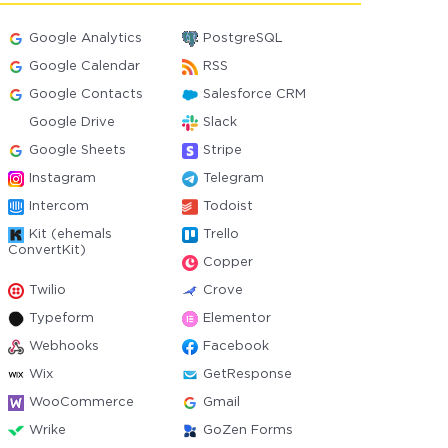
Google Analytics
PostgreSQL
Google Calendar
RSS
Google Contacts
Salesforce CRM
Google Drive
Slack
Google Sheets
Stripe
Instagram
Telegram
Intercom
Todoist
Kit (ehemals
Trello
ConvertKit)
Copper
Twilio
Crove
Typeform
Elementor
Webhooks
Facebook
Wix
GetResponse
WooCommerce
Gmail
Wrike
GoZen Forms