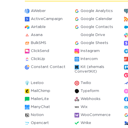
AWeber
Google Analytics
ActiveCampaign
Google Calendar
Airtable
Google Contacts
Asana
Google Drive
BulkSMS
Google Sheets
ClickSend
Instagram
ClickUp
Intercom
Constant Contact
Kit (ehemals
ConvertKit)
Leeloo
Twilio
MailChimp
Typeform
MailerLite
Webhooks
ManyChat
Wix
Notion
WooCommerce
Opencart
Wrike