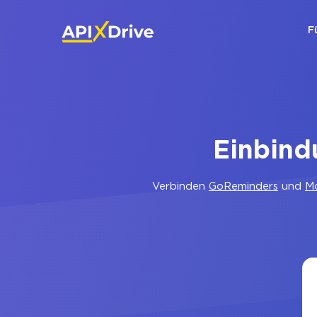
F
Einbin
Verbinden
GoReminders
und
M