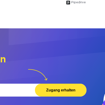
Pipedrive
rn
Zugang erhalten