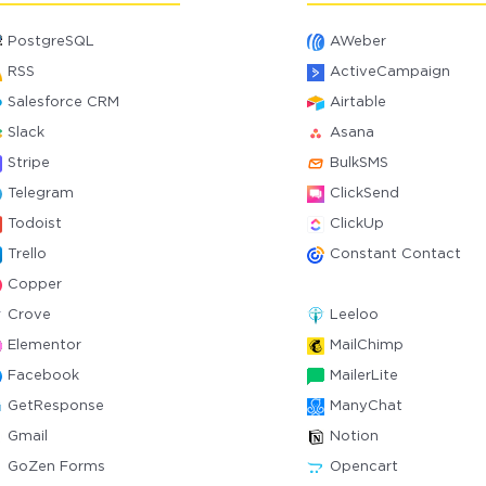
PostgreSQL
AWeber
RSS
ActiveCampaign
Salesforce CRM
Airtable
Slack
Asana
Stripe
BulkSMS
Telegram
ClickSend
Todoist
ClickUp
Trello
Constant Contact
Copper
Crove
Leeloo
Elementor
MailChimp
Facebook
MailerLite
GetResponse
ManyChat
Gmail
Notion
GoZen Forms
Opencart