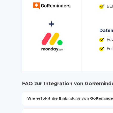
BE
Daten
Füg
Ers
FAQ zur Integration von GoRemind
Wie erfolgt die Einbindung von GoRemind
Zuerst muss man sich
bei ApiX-Drive registrier
Wählen, welche Daten von GoReminders auf 