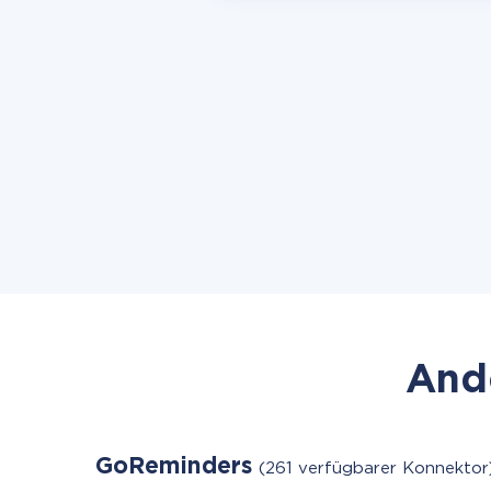
Ande
GoReminders
(261 verfügbarer Konnektor