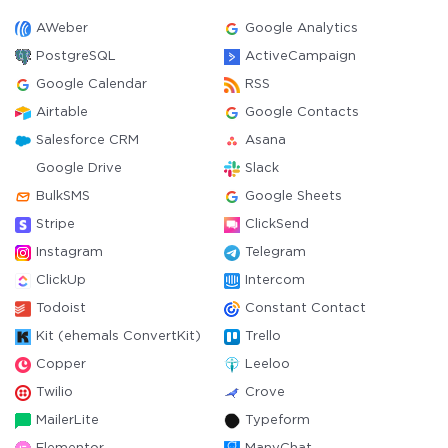
AWeber
Google Analytics
PostgreSQL
ActiveCampaign
Google Calendar
RSS
Airtable
Google Contacts
Salesforce CRM
Asana
Google Drive
Slack
BulkSMS
Google Sheets
Stripe
ClickSend
Instagram
Telegram
ClickUp
Intercom
Todoist
Constant Contact
Kit (ehemals ConvertKit)
Trello
Copper
Leeloo
Twilio
Crove
MailerLite
Typeform