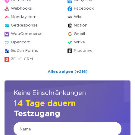
Elementor
ManyChat
Webhooks
Facebook
Monday.com
Wix
GetResponse
Notion
WooCommerce
Gmail
Opencart
Wrike
GoZen Forms
Pipedrive
ZOHO CRM
Alles zeigen (+216)
Keine Einschränkungen
14 Tage dauern
Testzugang