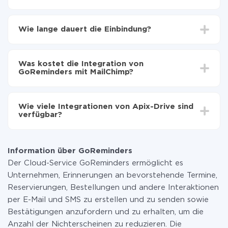
Zuerst muss man sich
bei ApiX-Drive registrieren
Wählen, welche Daten von GoReminders auf
Wie lange dauert die Einbindung?
MailChimp zu übertragen
Automatische Aktualisierung aktivieren
Je nach System, das Sie integrieren möchten, kann die
Jetzt werden die Daten automatisch von
Einrichtungszeit zwischen 5 und 30 Minuten variieren.
GoReminders auf MailChimp übertragen
Was kostet die Integration von
Im Durchschnitt dauert es 10-15 Minuten.
GoReminders mit MailChimp?
Sie müssen für die Integration nicht bezahlen, da alle
Funktionen in allen Tarifplänen verfügbar sind. Sie
Wie viele Integrationen von Apix-Drive sind
zahlen nur für die Datenmenge, die über unseren
verfügbar?
Service von einem System auf ein anderes übertragen
wird. Wenn Sie eine geringe Datenmenge pro Monat
Zurzeit haben wir 296+ Integrationen ausser
haben, können Sie einen kostenlosen Plan nutzen und
GoReminders und MailChimp
bei Bedarf zu einem kostenpflichtigen wechseln.
Information über GoReminders
Weitere Informationen zu
Tarifen
.
Der Cloud-Service GoReminders ermöglicht es
Unternehmen, Erinnerungen an bevorstehende Termine,
Reservierungen, Bestellungen und andere Interaktionen
per E-Mail und SMS zu erstellen und zu senden sowie
Bestätigungen anzufordern und zu erhalten, um die
Anzahl der Nichterscheinen zu reduzieren. Die