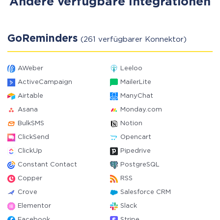
Andere verfügbare Integrationen
GoReminders
(261 verfügbarer Konnektor)
AWeber
Leeloo
ActiveCampaign
MailerLite
Airtable
ManyChat
Asana
Monday.com
BulkSMS
Notion
ClickSend
Opencart
ClickUp
Pipedrive
Constant Contact
PostgreSQL
Copper
RSS
Crove
Salesforce CRM
Elementor
Slack
Facebook
Stripe