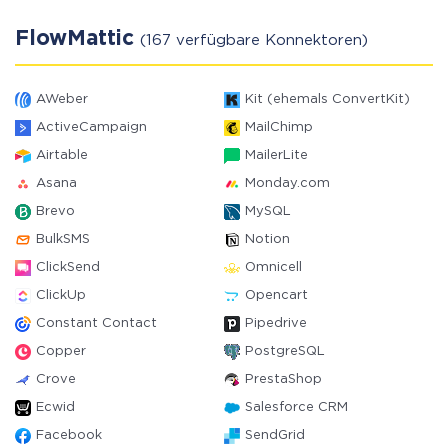
FlowMattic
(167 verfügbare Konnektoren)
AWeber
Kit (ehemals ConvertKit)
ActiveCampaign
MailChimp
Airtable
MailerLite
Asana
Monday.com
Brevo
MySQL
BulkSMS
Notion
ClickSend
Omnicell
ClickUp
Opencart
Constant Contact
Pipedrive
Copper
PostgreSQL
Crove
PrestaShop
Ecwid
Salesforce CRM
Facebook
SendGrid