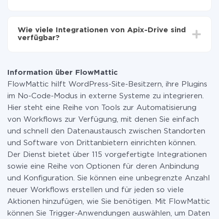
Sie müssen für die Integration nicht bezahlen, da alle
Funktionen in allen Tarifplänen verfügbar sind. Sie
Wie viele Integrationen von Apix-Drive sind
zahlen nur für die Datenmenge, die über unseren
verfügbar?
Service von einem System auf ein anderes übertragen
wird. Wenn Sie eine geringe Datenmenge pro Monat
Zurzeit haben wir 296+ Integrationen ausser
haben, können Sie einen kostenlosen Plan nutzen und
FlowMattic und Twilio
bei Bedarf zu einem kostenpflichtigen wechseln.
Information über FlowMattic
Weitere Informationen zu
Tarifen
.
FlowMattic hilft WordPress-Site-Besitzern, ihre Plugins
im No-Code-Modus in externe Systeme zu integrieren.
Hier steht eine Reihe von Tools zur Automatisierung
von Workflows zur Verfügung, mit denen Sie einfach
und schnell den Datenaustausch zwischen Standorten
und Software von Drittanbietern einrichten können.
Der Dienst bietet über 115 vorgefertigte Integrationen
sowie eine Reihe von Optionen für deren Anbindung
und Konfiguration. Sie können eine unbegrenzte Anzahl
neuer Workflows erstellen und für jeden so viele
Aktionen hinzufügen, wie Sie benötigen. Mit FlowMattic
können Sie Trigger-Anwendungen auswählen, um Daten