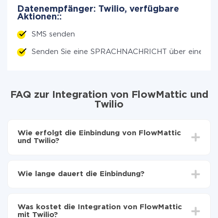
Datenempfänger: Twilio, verfügbare
Aktionen::
SMS senden
Senden Sie eine SPRACHNACHRICHT über einen A
FAQ zur Integration von FlowMattic und
Twilio
Wie erfolgt die Einbindung von FlowMattic
und Twilio?
Zuerst muss man sich
bei ApiX-Drive registrieren
Wählen, welche Daten von FlowMattic auf Twilio zu
Wie lange dauert die Einbindung?
übertragen
Automatische Aktualisierung aktivieren
Je nach System, das Sie integrieren möchten, kann die
Jetzt werden die Daten automatisch von
Einrichtungszeit zwischen 5 und 30 Minuten variieren.
FlowMattic auf Twilio übertragen
Was kostet die Integration von FlowMattic
Im Durchschnitt dauert es 10-15 Minuten.
mit Twilio?