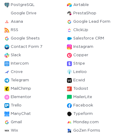
PostgreSQL
Airtable
Google Drive
PrestaShop
Asana
Google Lead Form
RSS
ClickUp
Google Sheets
Salesforce CRM
Contact Form 7
Instagram
Slack
Copper
Intercom
Stripe
Crove
Leeloo
Telegram
Ecwid
MailChimp
Todoist
Elementor
MailerLite
Trello
Facebook
ManyChat
Typeform
Gmail
Monday.com
Wix
GoZen Forms