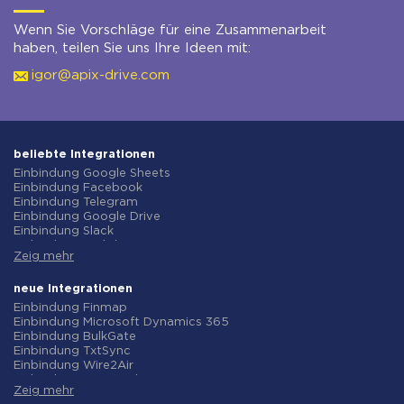
Wenn Sie Vorschläge für eine Zusammenarbeit
haben, teilen Sie uns Ihre Ideen mit:
igor@apix-drive.com
beliebte Integrationen
Einbindung Google Sheets
Einbindung Facebook
Einbindung Telegram
Einbindung Google Drive
Einbindung Slack
Einbindung MailChimp
Zeig mehr
Einbindung Gmail
Einbindung Trello
Einbindung ClickUp
neue Integrationen
Einbindung Airtable
Einbindung Finmap
Einbindung Google Contacts
Einbindung Microsoft Dynamics 365
Einbindung OpenAI (ChatGPT)
Einbindung BulkGate
Einbindung Instagram
Einbindung TxtSync
Einbindung ActiveCampaign
Einbindung Wire2Air
Einbindung Typeform
Einbindung Corezoid
Einbindung Salesforce CRM
Zeig mehr
Einbindung Infobip