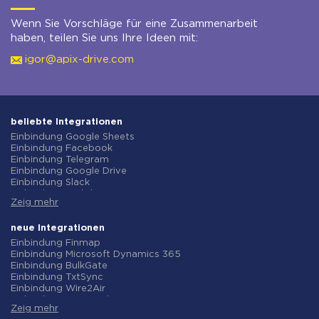
Wenn Sie Vorschläge für eine Zusammenarbeit
haben, teilen Sie uns Ihre Ideen mit:
igor@apix-drive.com
beliebte Integrationen
Einbindung Google Sheets
Einbindung Facebook
Einbindung Telegram
Einbindung Google Drive
Einbindung Slack
Einbindung MailChimp
Zeig mehr
Einbindung Gmail
Einbindung Trello
Einbindung ClickUp
neue Integrationen
Einbindung Airtable
Einbindung Finmap
Einbindung Google Contacts
Einbindung Microsoft Dynamics 365
Einbindung OpenAI (ChatGPT)
Einbindung BulkGate
Einbindung Instagram
Einbindung TxtSync
Einbindung ActiveCampaign
Einbindung Wire2Air
Einbindung Typeform
Einbindung Corezoid
Einbindung Salesforce CRM
Zeig mehr
Einbindung Infobip