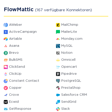
FlowMattic
(167 verfügbare Konnektoren)
AWeber
MailChimp
ActiveCampaign
MailerLite
Airtable
Monday.com
Asana
MySQL
Brevo
Notion
BulkSMS
Omnicell
ClickSend
Opencart
ClickUp
Pipedrive
Constant Contact
PostgreSQL
Copper
PrestaShop
Crove
Salesforce CRM
Ecwid
SendGrid
GetResponse
Slack