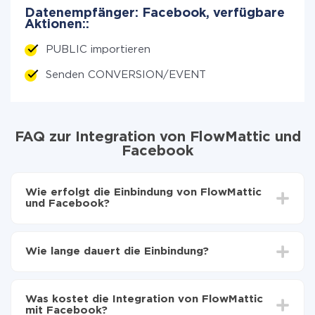
Datenempfänger: Facebook, verfügbare
Aktionen::
PUBLIC importieren
Senden CONVERSION/EVENT
FAQ zur Integration von FlowMattic und
Facebook
Wie erfolgt die Einbindung von FlowMattic
und Facebook?
Zuerst muss man sich
bei ApiX-Drive registrieren
Wählen, welche Daten von FlowMattic auf
Wie lange dauert die Einbindung?
Facebook zu übertragen
Automatische Aktualisierung aktivieren
Je nach System, das Sie integrieren möchten, kann die
Jetzt werden die Daten automatisch von
Einrichtungszeit zwischen 5 und 30 Minuten variieren.
FlowMattic auf Facebook übertragen
Was kostet die Integration von FlowMattic
Im Durchschnitt dauert es 10-15 Minuten.
mit Facebook?