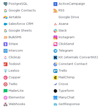
PostgreSQL
ActiveCampaign
Google Contacts
RSS
Airtable
Google Drive
Salesforce CRM
Asana
Google Sheets
Slack
BulkSMS
Instagram
Stripe
ClickSend
Intercom
Telegram
ClickUp
Kit (ehemals ConvertKit)
Todoist
Constant Contact
Leeloo
Trello
Copper
MailChimp
Twilio
Crove
MailerLite
Typeform
Elementor
ManyChat
Webhooks
GetResponse