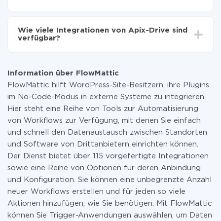
Sie müssen für die Integration nicht bezahlen, da alle
Funktionen in allen Tarifplänen verfügbar sind. Sie
Wie viele Integrationen von Apix-Drive sind
zahlen nur für die Datenmenge, die über unseren
verfügbar?
Service von einem System auf ein anderes übertragen
wird. Wenn Sie eine geringe Datenmenge pro Monat
Zurzeit haben wir 296+ Integrationen ausser
haben, können Sie einen kostenlosen Plan nutzen und
FlowMattic und Facebook
bei Bedarf zu einem kostenpflichtigen wechseln.
Information über FlowMattic
Weitere Informationen zu
Tarifen
.
FlowMattic hilft WordPress-Site-Besitzern, ihre Plugins
im No-Code-Modus in externe Systeme zu integrieren.
Hier steht eine Reihe von Tools zur Automatisierung
von Workflows zur Verfügung, mit denen Sie einfach
und schnell den Datenaustausch zwischen Standorten
und Software von Drittanbietern einrichten können.
Der Dienst bietet über 115 vorgefertigte Integrationen
sowie eine Reihe von Optionen für deren Anbindung
und Konfiguration. Sie können eine unbegrenzte Anzahl
neuer Workflows erstellen und für jeden so viele
Aktionen hinzufügen, wie Sie benötigen. Mit FlowMattic
können Sie Trigger-Anwendungen auswählen, um Daten