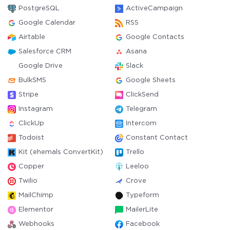
PostgreSQL
ActiveCampaign
Google Calendar
RSS
Airtable
Google Contacts
Salesforce CRM
Asana
Google Drive
Slack
BulkSMS
Google Sheets
Stripe
ClickSend
Instagram
Telegram
ClickUp
Intercom
Todoist
Constant Contact
Kit (ehemals ConvertKit)
Trello
Copper
Leeloo
Twilio
Crove
MailChimp
Typeform
Elementor
MailerLite
Webhooks
Facebook