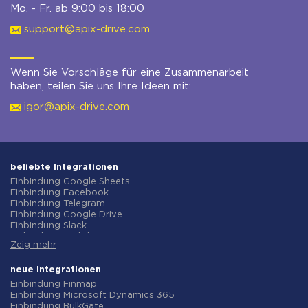
Mo. - Fr. ab 9:00 bis 18:00
support@apix-drive.com
Wenn Sie Vorschläge für eine Zusammenarbeit
haben, teilen Sie uns Ihre Ideen mit:
igor@apix-drive.com
beliebte Integrationen
Einbindung Google Sheets
Einbindung Facebook
Einbindung Telegram
Einbindung Google Drive
Einbindung Slack
Einbindung MailChimp
Zeig mehr
Einbindung Gmail
Einbindung Trello
Einbindung ClickUp
neue Integrationen
Einbindung Airtable
Einbindung Finmap
Einbindung Google Contacts
Einbindung Microsoft Dynamics 365
Einbindung OpenAI (ChatGPT)
Einbindung BulkGate