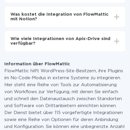
Automatische Aktualisierung aktivieren
Je nach System, das Sie integrieren möchten, kann die
Jetzt werden die Daten automatisch von
Einrichtungszeit zwischen 5 und 30 Minuten variieren.
FlowMattic auf Notion übertragen
Was kostet die Integration von FlowMattic
Im Durchschnitt dauert es 10-15 Minuten.
mit Notion?
Sie müssen für die Integration nicht bezahlen, da alle
Funktionen in allen Tarifplänen verfügbar sind. Sie
Wie viele Integrationen von Apix-Drive sind
zahlen nur für die Datenmenge, die über unseren
verfügbar?
Service von einem System auf ein anderes übertragen
wird. Wenn Sie eine geringe Datenmenge pro Monat
Zurzeit haben wir 296+ Integrationen ausser
haben, können Sie einen kostenlosen Plan nutzen und
FlowMattic und Notion
bei Bedarf zu einem kostenpflichtigen wechseln.
Information über FlowMattic
Weitere Informationen zu
Tarifen
.
FlowMattic hilft WordPress-Site-Besitzern, ihre Plugins
im No-Code-Modus in externe Systeme zu integrieren.
Hier steht eine Reihe von Tools zur Automatisierung
von Workflows zur Verfügung, mit denen Sie einfach
und schnell den Datenaustausch zwischen Standorten
und Software von Drittanbietern einrichten können.
Der Dienst bietet über 115 vorgefertigte Integrationen
sowie eine Reihe von Optionen für deren Anbindung
und Konfiguration. Sie können eine unbegrenzte Anzahl