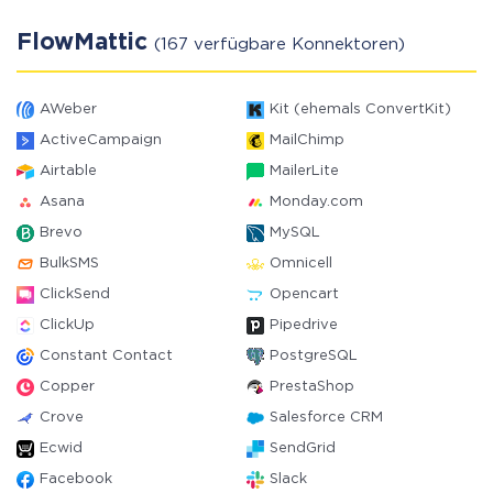
FlowMattic
(167 verfügbare Konnektoren)
AWeber
Kit (ehemals ConvertKit)
ActiveCampaign
MailChimp
Airtable
MailerLite
Asana
Monday.com
Brevo
MySQL
BulkSMS
Omnicell
ClickSend
Opencart
ClickUp
Pipedrive
Constant Contact
PostgreSQL
Copper
PrestaShop
Crove
Salesforce CRM
Ecwid
SendGrid
Facebook
Slack