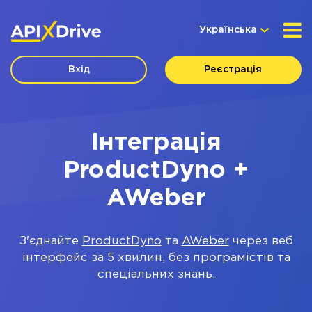
Українська
Вхід
Реєстрація
Інтеграція
ProductDyno +
AWeber
З'єднайте
ProductDyno
та
AWeber
через веб
інтерфейс за 5 хвилин, без програмістів та
спеціальних знань.