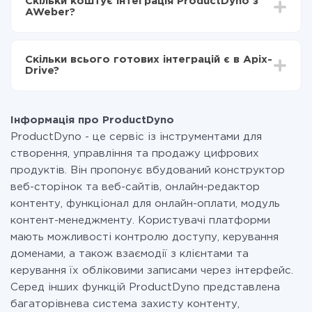
Скільки коштує інтеграція ProductDyno з
становити від 5-ти до 30-хвилин. У середньому
ProductDyno в AWeber
AWeber?
налаштування займає 10-15 хвилин.
За саму інтеграцію нічого платити не потрібно і на
всіх тарифах доступний повністю весь функціонал.
Скільки всього готових інтеграцій є в Apix-
Ви оплачуєте лише кількість даних, які за фактом
Drive?
передаються з однієї вашої системи в іншу через
наш сервіс. Якщо у вас кількість даних в місяць
На даний час у нас готово 400+ інтеграцій крім
невелика, можете сміливо користуватися
ProductDyno і AWeber
безкоштовним тарифом або перейти на платний,
Інформація про ProductDyno
при необхідності. Детальніше про
тарифи
.
ProductDyno - це сервіс із інструментами для
створення, управління та продажу цифрових
продуктів. Він пропонує вбудований конструктор
веб-сторінок та веб-сайтів, онлайн-редактор
контенту, функціонал для онлайн-оплати, модуль
контент-менеджменту. Користувачі платформи
мають можливості контролю доступу, керування
доменами, а також взаємодії з клієнтами та
керування їх обліковими записами через інтерфейс.
Серед інших функцій ProductDyno представлена
багаторівнева система захисту контенту,