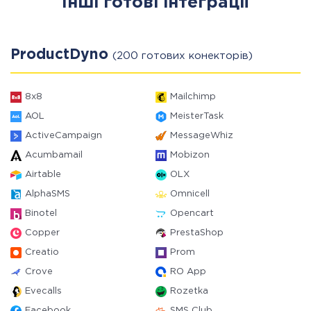
Інші готові інтеграції
ProductDyno
(200 готових конекторів)
8x8
Mailchimp
AOL
MeisterTask
ActiveCampaign
MessageWhiz
Acumbamail
Mobizon
Airtable
OLX
AlphaSMS
Omnicell
Binotel
Opencart
Copper
PrestaShop
Creatio
Prom
Crove
RO App
Evecalls
Rozetka
Facebook
SMS Club