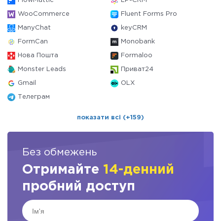
FlowMattic
LP-CRM
WooCommerce
Fluent Forms Pro
ManyChat
keyCRM
FormCan
Monobank
Нова Пошта
Formaloo
Monster Leads
Приват24
Gmail
OLX
Телеграм
показати всі (+159)
Без обмежень
Отримайте
14-денний
пробний доступ