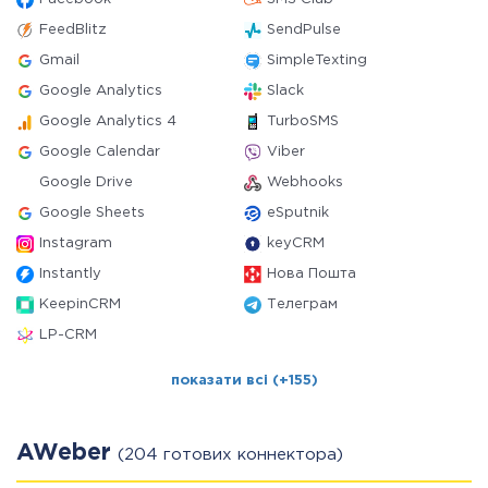
FeedBlitz
SendPulse
Gmail
SimpleTexting
Google Analytics
Slack
Google Analytics 4
TurboSMS
Google Calendar
Viber
Google Drive
Webhooks
Google Sheets
eSputnik
Instagram
keyCRM
Instantly
Нова Пошта
KeepinCRM
Телеграм
LP-CRM
показати всі (+155)
AWeber
(204 готових коннектора)