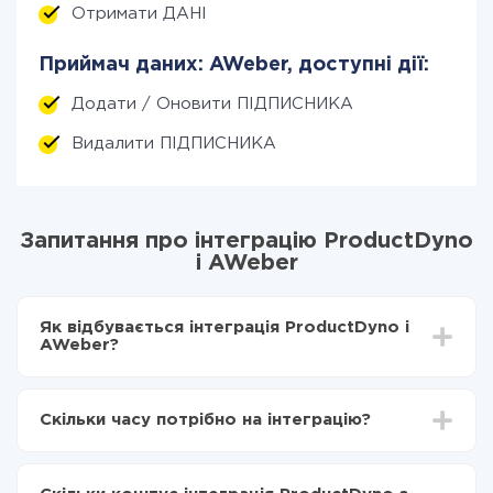
Отримати ДАНІ
Приймач даних: AWeber, доступні дії:
Додати / Оновити ПІДПИСНИКА
Видалити ПІДПИСНИКА
Запитання про інтеграцію ProductDyno
і AWeber
Як відбувається інтеграція ProductDyno і
AWeber?
Для початку потрібно
зареєструватися в ApiX-
Drive
Скільки часу потрібно на інтеграцію?
Вибираєте які дані передавати з ProductDyno в
AWeber
Залежно від системи, з якої ви будете робити
Включаєте автооновлення
інтеграцію, час налаштування може відрізнятися і
Тепер дані будуть автоматично передаватися з