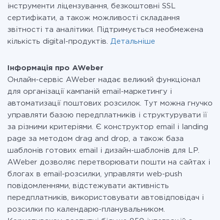
інструменти ліцензування, безкоштовні SSL
сертифікати, а також можливості складання
звітності та аналітики. Підтримується необмежена
кількість digital-продуктів.
Детальніше
Інформація про AWeber
Онлайн-сервіс AWeber надає великий функціонал
для організації кампаній email-маркетингу і
автоматизації поштових розсилок. Тут можна гнучко
управляти базою передплатників і структурувати її
за різними критеріями. Є конструктор email і landing
page за методом drag and drop, а також база
шаблонів готових email і дизайн-шаблонів для LP.
AWeber дозволяє перетворювати пошти на сайтах і
блогах в email-розсилки, управляти web-push
повідомленнями, відстежувати активність
передплатників, використовувати автовідповідач і
розсилки по календарю-планувальником.