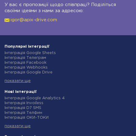
У вас є пропозиції щодо співпраці? Поділіться
своїми ідеями з нами за адресою:
igor@apix-drive.com
Популярні інтеграції
Інтеграція Google Sheets
Інтеграція Телеграм
Інтеграція Facebook
Інтеграція Webhooks
Інтеграція Google Drive
Інтеграція Opencart
показати ще
Інтеграція Gmail
Інтеграція Нова Пошта
Інтеграція Rozetka
Нові інтеграції
Інтеграція OpenAI (ChatGPT)
Інтеграція Google Analytics 4
Інтеграція Binotel
Інтеграція Invoiless
Інтеграція Prom
Інтеграція D7 SMS
Інтеграція Приват24
Інтеграція Телфин
Інтеграція OLX
Інтеграція ОКИ-ТОКИ
Інтеграція TurboSMS
Інтеграція Finmap
Інтеграція SendPulse
показати ще
Інтеграція Microsoft Dynamics 365
Інтеграція Horoshop
Інтеграція BulkGate
Інтеграція Stream Telecom