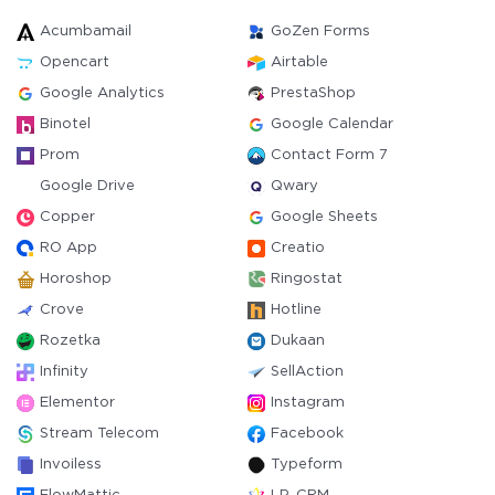
Acumbamail
GoZen Forms
Opencart
Airtable
Google Analytics
PrestaShop
Binotel
Google Calendar
Prom
Contact Form 7
Google Drive
Qwary
Copper
Google Sheets
RO App
Creatio
Horoshop
Ringostat
Crove
Hotline
Rozetka
Dukaan
Infinity
SellAction
Elementor
Instagram
Stream Telecom
Facebook
Invoiless
Typeform