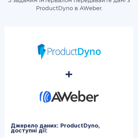
З заданим інтервалом передавайте дані з
ProductDyno в AWeber.
Джерело даних: ProductDyno,
доступні дії: