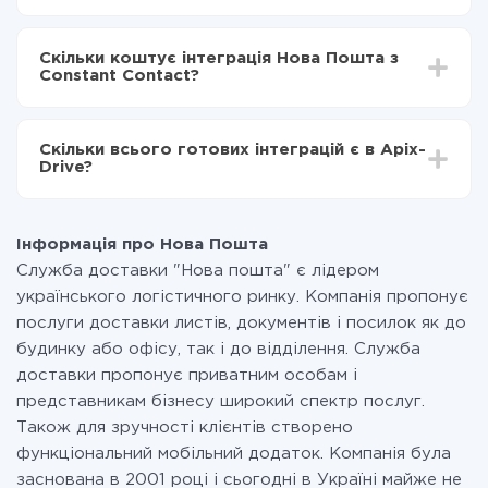
Constant Contact
Залежно від системи, з якої ви будете робити
Включаєте автооновлення
інтеграцію, час налаштування може відрізнятися і
Тепер дані будуть автоматично передаватися з
Скільки коштує інтеграція Нова Пошта з
становити від 5-ти до 30-хвилин. У середньому
Нова Пошта в Constant Contact
Constant Contact?
налаштування займає 10-15 хвилин.
За саму інтеграцію нічого платити не потрібно і на
всіх тарифах доступний повністю весь функціонал.
Скільки всього готових інтеграцій є в Apix-
Ви оплачуєте лише кількість даних, які за фактом
Drive?
передаються з однієї вашої системи в іншу через
наш сервіс. Якщо у вас кількість даних в місяць
На даний час у нас готово 400+ інтеграцій крім Нова
невелика, можете сміливо користуватися
Пошта і Constant Contact
безкоштовним тарифом або перейти на платний,
Інформація про Нова Пошта
при необхідності. Детальніше про
тарифи
.
Служба доставки "Нова пошта" є лідером
українського логістичного ринку. Компанія пропонує
послуги доставки листів, документів і посилок як до
будинку або офісу, так і до відділення. Служба
доставки пропонує приватним особам і
представникам бізнесу широкий спектр послуг.
Також для зручності клієнтів створено
функціональний мобільний додаток. Компанія була
заснована в 2001 році і сьогодні в Україні майже не