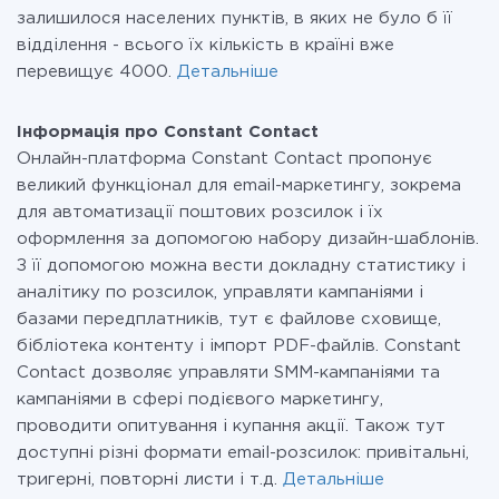
залишилося населених пунктів, в яких не було б її
відділення - всього їх кількість в країні вже
перевищує 4000.
Детальніше
Інформація про Constant Contact
Онлайн-платформа Constant Contact пропонує
великий функціонал для email-маркетингу, зокрема
для автоматизації поштових розсилок і їх
оформлення за допомогою набору дизайн-шаблонів.
З її допомогою можна вести докладну статистику і
аналітику по розсилок, управляти кампаніями і
базами передплатників, тут є файлове сховище,
бібліотека контенту і імпорт PDF-файлів. Constant
Contact дозволяє управляти SMM-кампаніями та
кампаніями в сфері подієвого маркетингу,
проводити опитування і купання акції. Також тут
доступні різні формати email-розсилок: привітальні,
тригерні, повторні листи і т.д.
Детальніше