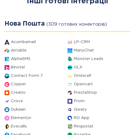
Інші готові інтеграції
Нова Пошта
(309 готових конекторів)
Acumbamail
LP-CRM
Airtable
ManyChat
AlphaSMS
Monster Leads
Binotel
OLX
Contact Form 7
Omnicell
Copper
Opencart
Creatio
PrestaShop
Crove
Prom
Dukaan
Qwary
Elementor
RO App
Evecalls
Ringostat
Facebook
Rozetka