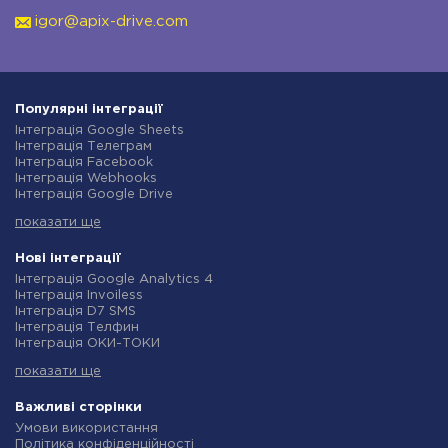
igor@apix-drive.com
Популярні інтеграції
Інтеграція Google Sheets
Інтеграція Телеграм
Інтеграція Facebook
Інтеграція Webhooks
Інтеграція Google Drive
Інтеграція Opencart
показати ще
Інтеграція Gmail
Інтеграція Нова Пошта
Інтеграція Rozetka
Нові інтеграції
Інтеграція OpenAI (ChatGPT)
Інтеграція Google Analytics 4
Інтеграція Binotel
Інтеграція Invoiless
Інтеграція Prom
Інтеграція D7 SMS
Інтеграція Приват24
Інтеграція Телфин
Інтеграція OLX
Інтеграція ОКИ-ТОКИ
Інтеграція TurboSMS
Інтеграція Finmap
Інтеграція SendPulse
показати ще
Інтеграція Microsoft Dynamics 365
Інтеграція Horoshop
Інтеграція BulkGate
Інтеграція Stream Telecom
Інтеграція TxtSync
Важливі сторінки
Інтеграція Instagram
Інтеграція Wire2Air
Умови використання
Інтеграція Google Analytics
Інтеграція Corezoid
Політика конфіденційності