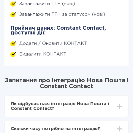
Завантажити ТТН (нові)
Завантажити ТТН за статусом (нові)
Приймач даних: Constant Contact,
доступні дії:
Додати / Оновити КОНТАКТ
Видалити КОНТАКТ
Запитання про інтеграцію Нова Пошта і
Constant Contact
Як відбувається інтеграція Нова Пошта і
Constant Contact?
Для початку потрібно
зареєструватися в ApiX-
Drive
Скільки часу потрібно на інтеграцію?
Вибираєте які дані передавати з Нова Пошта в