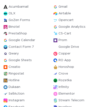
Acumbamail
Gmail
OLX
Airtable
GoZen Forms
Opencart
Binotel
Google Analytics
PrestaShop
CS-Cart
Google Calendar
Prom
Contact Form 7
Google Drive
Qwary
Copper
Google Sheets
RO App
Creatio
Horoshop
Ringostat
Crove
Hotline
Rozetka
Dukaan
Infinity
SellAction
Elementor
Instagram
Stream Telecom