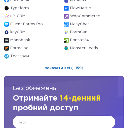
Facebook
Invoiless
Typeform
FlowMattic
LP-CRM
WooCommerce
Fluent Forms Pro
ManyChat
keyCRM
FormCan
Monobank
Приват24
Formaloo
Monster Leads
Телеграм
показати всі (+159)
Без обмежень
Отримайте
14-денний
пробний доступ