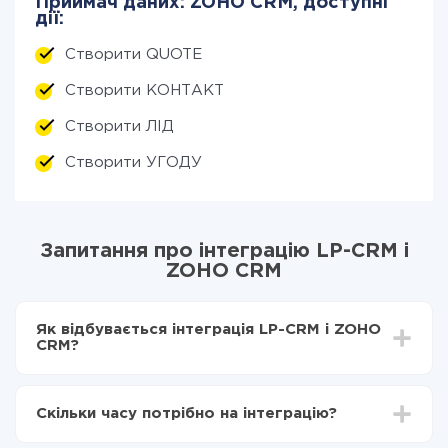
Приймач даних: ZOHO CRM, доступні
дії:
Створити QUOTE
Створити КОНТАКТ
Створити ЛІД
Створити УГОДУ
Запитання про інтеграцію LP-CRM і
ZOHO CRM
Як відбувається інтеграція LP-CRM і ZOHO
CRM?
Для початку потрібно
зареєструватися в ApiX-
Drive
Скільки часу потрібно на інтеграцію?
Вибираєте які дані передавати з LP-CRM в ZOHO
CRM