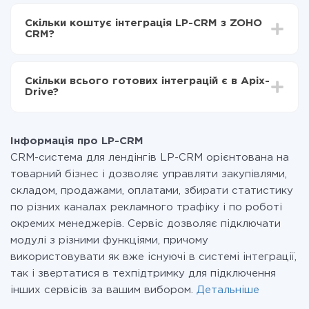
Залежно від системи, з якої ви будете робити
Включаєте автооновлення
інтеграцію, час налаштування може відрізнятися і
Тепер дані будуть автоматично передаватися з
Скільки коштує інтеграція LP-CRM з ZOHO
становити від 5-ти до 30-хвилин. У середньому
LP-CRM в ZOHO CRM
CRM?
налаштування займає 10-15 хвилин.
За саму інтеграцію нічого платити не потрібно і на
всіх тарифах доступний повністю весь функціонал.
Скільки всього готових інтеграцій є в Apix-
Ви оплачуєте лише кількість даних, які за фактом
Drive?
передаються з однієї вашої системи в іншу через
наш сервіс. Якщо у вас кількість даних в місяць
На даний час у нас готово 400+ інтеграцій крім LP-
невелика, можете сміливо користуватися
CRM і ZOHO CRM
безкоштовним тарифом або перейти на платний,
Інформація про LP-CRM
при необхідності. Детальніше про
тарифи
.
CRM-система для лендінгів LP-CRM орієнтована на
товарний бізнес і дозволяє управляти закупівлями,
складом, продажами, оплатами, збирати статистику
по різних каналах рекламного трафіку і по роботі
окремих менеджерів. Сервіс дозволяє підключати
модулі з різними функціями, причому
використовувати як вже існуючі в системі інтеграції,
так і звертатися в техпідтримку для підключення
інших сервісів за вашим вибором.
Детальніше