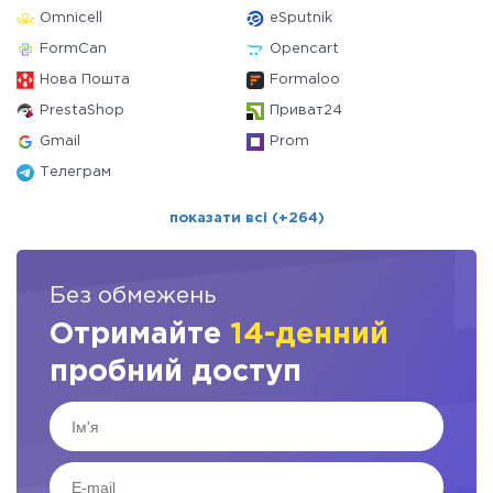
Omnicell
eSputnik
FormCan
Opencart
Нова Пошта
Formaloo
PrestaShop
Приват24
Gmail
Prom
Телеграм
показати всі (+264)
Без обмежень
Отримайте
14-денний
пробний доступ