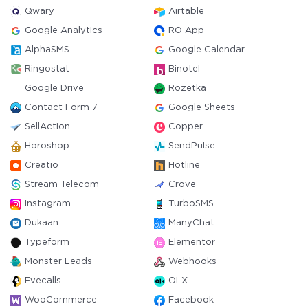
Qwary
Airtable
Google Analytics
RO App
AlphaSMS
Google Calendar
Ringostat
Binotel
Google Drive
Rozetka
Contact Form 7
Google Sheets
SellAction
Copper
Horoshop
SendPulse
Creatio
Hotline
Stream Telecom
Crove
Instagram
TurboSMS
Dukaan
ManyChat
Typeform
Elementor
Monster Leads
Webhooks
Evecalls
OLX
WooCommerce
Facebook