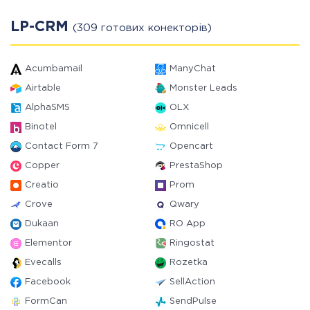
LP-CRM
(309 готових конекторів)
Acumbamail
ManyChat
Airtable
Monster Leads
AlphaSMS
OLX
Binotel
Omnicell
Contact Form 7
Opencart
Copper
PrestaShop
Creatio
Prom
Crove
Qwary
Dukaan
RO App
Elementor
Ringostat
Evecalls
Rozetka
Facebook
SellAction
FormCan
SendPulse