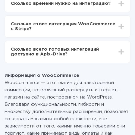
Сколько времени нужно на интеграцию?
Выбираете какие данные передавать из
WooCommerce в Stripe
В зависимости от системы, с которой вы будете
Включаете автообновление
делать интеграцию, время настройки может
Теперь данные будут автоматически
Сколько стоит интеграция WooCommerce
отличаться и составлять от 5-ти до 30-минут. В
передаваться из WooCommerce в Stripe
с Stripe?
среднем настройка занимает 10-15 минут.
За саму интеграцию ничего платить не нужно и на
всех тарифах доступен полностью весь
Сколько всего готовых интеграций
функционал. Вы оплачиваете только количество
доступно в Apix-Drive?
данных, которые по факту передаются из одной
вашей системы в другую через наш сервис. Если у
На данный момент у нас готово 400+ интеграций
вас количество данных в месяц небольшое, можете
помимо WooCommerce и Stripe
смело пользоваться бесплатным тарифом или
Информация о WooCommerce
перейти на платный, при необходимости. Подробнее
WooCommerce — это плагин для электронной
о
тарифах
.
коммерции, позволяющий развернуть интернет-
магазин на сайте, построенном на WordPress.
Благодаря функциональности, гибкости и
множеству дополнительных расширений, позволяет
создавать магазины любой сложности, вне
зависимости от того, какими именно товарами они
торгуют, какие принимают виды оплаты и как