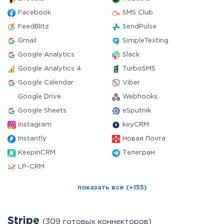
Facebook
SMS Club
FeedBlitz
SendPulse
Gmail
SimpleTexting
Google Analytics
Slack
Google Analytics 4
TurboSMS
Google Calendar
Viber
Google Drive
Webhooks
Google Sheets
eSputnik
Instagram
keyCRM
Instantly
Новая Почта
KeepinCRM
Телеграм
LP-CRM
показать все (+155)
Stripe
(309 готовых коннекторов)