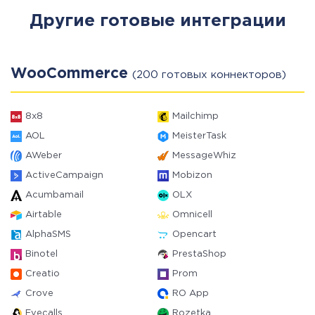
Другие готовые интеграции
WooCommerce
(200 готовых коннекторов)
8x8
Mailchimp
AOL
MeisterTask
AWeber
MessageWhiz
ActiveCampaign
Mobizon
Acumbamail
OLX
Airtable
Omnicell
AlphaSMS
Opencart
Binotel
PrestaShop
Creatio
Prom
Crove
RO App
Evecalls
Rozetka