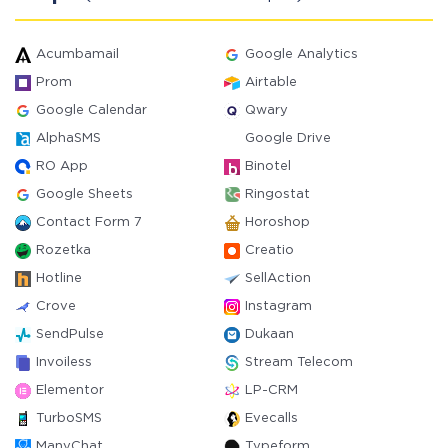
Acumbamail
Google Analytics
Prom
Airtable
Google Calendar
Qwary
AlphaSMS
Google Drive
RO App
Binotel
Google Sheets
Ringostat
Contact Form 7
Horoshop
Rozetka
Creatio
Hotline
SellAction
Crove
Instagram
SendPulse
Dukaan
Invoiless
Stream Telecom
Elementor
LP-CRM
TurboSMS
Evecalls
ManyChat
Typeform