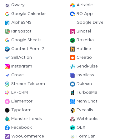
Qwary
Airtable
Google Calendar
RO App
AlphaSMS
Google Drive
Ringostat
Binotel
Google Sheets
Rozetka
Contact Form 7
Hotline
SellAction
Creatio
Instagram
SendPulse
Crove
Invoiless
Stream Telecom
Dukaan
LP-CRM
TurboSMS
Elementor
ManyChat
Typeform
Evecalls
Monster Leads
Webhooks
Facebook
OLX
WooCommerce
FormCan