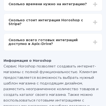
Drive
Сколько времени нужно на интеграцию?
Выбираете какие данные передавать из
Horoshop в Stripe
В зависимости от системы, с которой вы будете
Включаете автообновление
делать интеграцию, время настройки может
Теперь данные будут автоматически
Сколько стоит интеграция Horoshop с
отличаться и составлять от 5-ти до 30-минут. В
передаваться из Horoshop в Stripe
Stripe?
среднем настройка занимает 10-15 минут.
За саму интеграцию ничего платить не нужно и на
всех тарифах доступен полностью весь
Сколько всего готовых интеграций
функционал. Вы оплачиваете только количество
доступно в Apix-Drive?
данных, которые по факту передаются из одной
вашей системы в другую через наш сервис. Если у
На данный момент у нас готово 400+ интеграций
вас количество данных в месяц небольшое, можете
помимо Horoshop и Stripe
смело пользоваться бесплатным тарифом или
Информация о Horoshop
перейти на платный, при необходимости. Подробнее
Сервис Horoshop позволяет создавать интернет-
о
тарифах
.
магазины с полной функциональностью. Клиентам
предоставляется возможность выбрать нужный
шаблон магазина с подходящим дизайном,
разместить неограниченное количество товаров и
создать каталог своего магазина. Также можно
воспользоваться готовыми интеграциями с