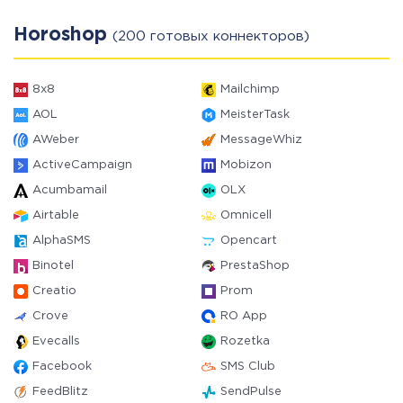
Horoshop
(200 готовых коннекторов)
8x8
Mailchimp
AOL
MeisterTask
AWeber
MessageWhiz
ActiveCampaign
Mobizon
Acumbamail
OLX
Airtable
Omnicell
AlphaSMS
Opencart
Binotel
PrestaShop
Creatio
Prom
Crove
RO App
Evecalls
Rozetka
Facebook
SMS Club
FeedBlitz
SendPulse