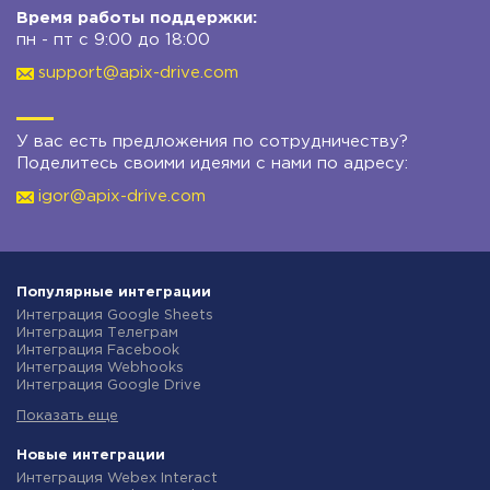
Время работы поддержки:
пн - пт с 9:00 до 18:00
support@apix-drive.com
У вас есть предложения по сотрудничеству?
Поделитесь своими идеями с нами по адресу:
igor@apix-drive.com
Популярные интеграции
Интеграция Google Sheets
Интеграция Телеграм
Интеграция Facebook
Интеграция Webhooks
Интеграция Google Drive
Интеграция Opencart
Показать еще
Интеграция Gmail
Интеграция Rozetka
Интеграция Новая Почта
Новые интеграции
Интеграция Binotel
Интеграция Webex Interact