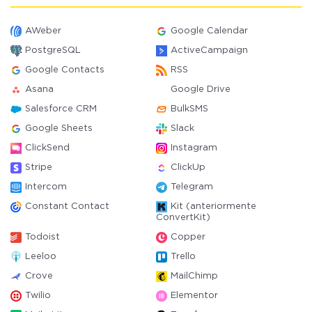
AWeber
Google Calendar
PostgreSQL
ActiveCampaign
Google Contacts
RSS
Asana
Google Drive
Salesforce CRM
BulkSMS
Google Sheets
Slack
ClickSend
Instagram
Stripe
ClickUp
Intercom
Telegram
Constant Contact
Kit (anteriormente
ConvertKit)
Todoist
Copper
Leeloo
Trello
Crove
MailChimp
Twilio
Elementor