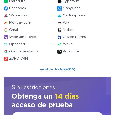
MailerLite
Typeform
Facebook
ManyChat
Webhooks
GetResponse
Monday.com
Wix
Gmail
Notion
WooCommerce
GoZen Forms
Opencart
Wrike
Google Analytics
Pipedrive
ZOHO CRM
mostrar todo (+216)
Sin restricciones
Obtenga un
14 días
acceso de prueba