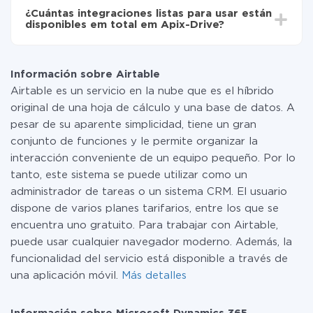
toda las funcionalidades están disponibles en todas las
¿Cuántas integraciones listas para usar están
tarifas. Usted solo paga por la cantidad de datos que
disponibles em total em Apix-Drive?
realmente se transfieren de uno de sus sistemas a otro
a través de nuestro servicio. Si usted tiene una
Por el momento, tenemos listas para usar296 +
pequeña cantidad de datos por mes, puede usar de
integraciones además de Airtable y Microsoft
manera segura un plan de tarifa gratuita o cambiar a
Información sobre Airtable
Dynamics 365
uno de pago, si es necesario. Más detalles sobre
Airtable es un servicio en la nube que es el híbrido
tarifas
.
original de una hoja de cálculo y una base de datos. A
pesar de su aparente simplicidad, tiene un gran
conjunto de funciones y le permite organizar la
interacción conveniente de un equipo pequeño. Por lo
tanto, este sistema se puede utilizar como un
administrador de tareas o un sistema CRM. El usuario
dispone de varios planes tarifarios, entre los que se
encuentra uno gratuito. Para trabajar con Airtable,
puede usar cualquier navegador moderno. Además, la
funcionalidad del servicio está disponible a través de
una aplicación móvil.
Más detalles