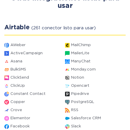
usar
Airtable
(261 conector listo para usar)
AWeber
MailChimp
ActiveCampaign
MailerLite
Asana
ManyChat
BulkSMS
Monday.com
ClickSend
Notion
ClickUp
Opencart
Constant Contact
Pipedrive
Copper
PostgreSQL
Crove
RSS
Elementor
Salesforce CRM
Facebook
Slack