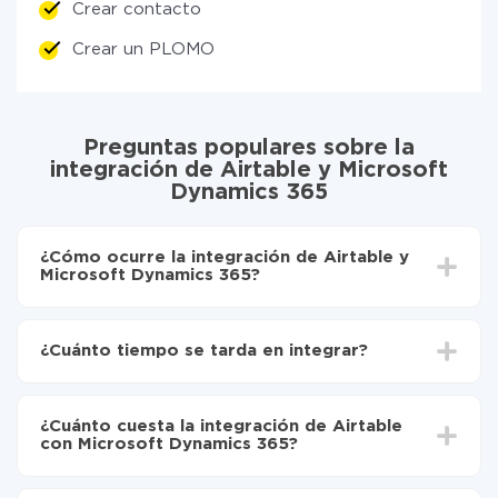
Crear contacto
Crear un PLOMO
Preguntas populares sobre la
integración de Airtable y Microsoft
Dynamics 365
¿Cómo ocurre la integración de Airtable y
Microsoft Dynamics 365?
Para empezar es necesario
registrarse en ApiX-
Drive
¿Cuánto tiempo se tarda en integrar?
Elija qué datos transferir de Airtable a Microsoft
Dynamics 365
Dependiendo del sistema con el que usted hará la
Active la actualización automática
integración, el tiempo de configuración puede variar y
Ahora los datos se transferirán automáticamente
¿Cuánto cuesta la integración de Airtable
oscilar entre 5 y 30 minutos. En promedio, la
de Airtable a Microsoft Dynamics 365
con Microsoft Dynamics 365?
configuración tarda entre 10 y 15 minutos.
No es necesario pagar nada por la integración en sí, y