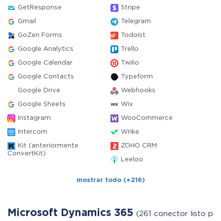
GetResponse
Stripe
Gmail
Telegram
GoZen Forms
Todoist
Google Analytics
Trello
Google Calendar
Twilio
Google Contacts
Typeform
Google Drive
Webhooks
Google Sheets
Wix
Instagram
WooCommerce
Intercom
Wrike
Kit (anteriormente
ZOHO CRM
ConvertKit)
Leeloo
mostrar todo (+216)
Microsoft Dynamics 365
(261 conector listo par