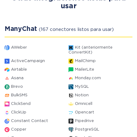
usar
ManyChat
(167 conectores listos para usar)
AWeber
Kit (anteriormente
ConvertKit)
ActiveCampaign
MailChimp
Airtable
MailerLite
Asana
Monday.com
Brevo
MySQL
BulkSMS
Notion
ClickSend
Omnicell
ClickUp
Opencart
Constant Contact
Pipedrive
Copper
PostgreSQL