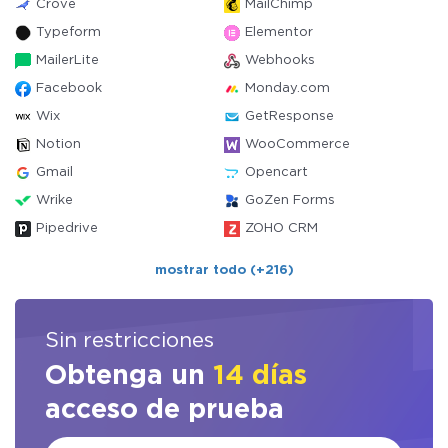
Crove
MailChimp
Typeform
Elementor
MailerLite
Webhooks
Facebook
Monday.com
Wix
GetResponse
Notion
WooCommerce
Gmail
Opencart
Wrike
GoZen Forms
Pipedrive
ZOHO CRM
mostrar todo (+216)
Sin restricciones
Obtenga un
14 días
acceso de prueba