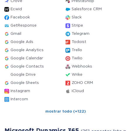
Crove
PrestaShop
Ecwid
Salesforce CRM
Facebook
Slack
GetResponse
Stripe
Gmail
Telegram
Google Ads
Todoist
Google Analytics
Trello
Google Calendar
Twilio
Google Contacts
Webhooks
Google Drive
Wrike
Google Sheets
ZOHO CRM
Instagram
iCloud
Intercom
mostrar todo (+122)