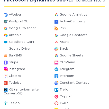
Microsoft Dynamics 365
(261 conector listo par
AWeber
Google Analytics
PostgreSQL
ActiveCampaign
Google Calendar
RSS
Airtable
Google Contacts
Salesforce CRM
Asana
Google Drive
Slack
BulkSMS
Google Sheets
Stripe
ClickSend
Instagram
Telegram
ClickUp
Intercom
Todoist
Constant Contact
Kit (anteriormente
Trello
ConvertKit)
Copper
Leeloo
Twilio