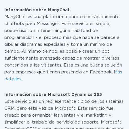
Por el momento, tenemos listas para usar296 +
pequeña cantidad de datos por mes, puede usar de
integraciones además de ManyChat y Microsoft
manera segura un plan de tarifa gratuita o cambiar a
Información sobre ManyChat
Dynamics 365
uno de pago, si es necesario. Más detalles sobre
ManyChat es una plataforma para crear rápidamente
tarifas
.
chatbots para Messenger. Este servicio es simple,
puede usarlo sin tener ninguna habilidad de
programación - el proceso más que nada se parece a
dibujar diagramas especiales y toma un mínimo de
tiempo. Al mismo tiempo, es posible crear un bot
suficientemente avanzado capaz de mostrar diversos
contenidos a los visitantes. Esta es una buena solución
para empresas que tienen presencia en Facebook.
Más
detalles
Información sobre Microsoft Dynamics 365
Este servicio es un representante típico de los sistemas
CRM, pero esta vez de Microsoft. Este servicio fue
creado para organizar las ventas y el marketing y
simplificar el trabajo del servicio de soporte. Microsoft