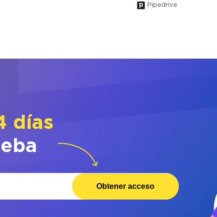
Pipedrive
4 días
ueba
Obtener acceso