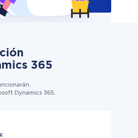
ción
amics 365
uncionarán.
rosoft Dynamics 365.
s: