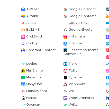
AWeber
Google Calendar
Airtable
Google Contacts
Asana
Google Drive
BulkSMS
Google Sheets
ClickSend
Instagram
ClickUp
Intercom
Constant Contact
Kit (anteriormente
ConvertKit)
Leeloo
Trello
MailChimp
Twilio
MailerLite
Typeform
ManyChat
Webhooks
Monday.com
Wix
Notion
WooCommerce
Opencart
Wrike