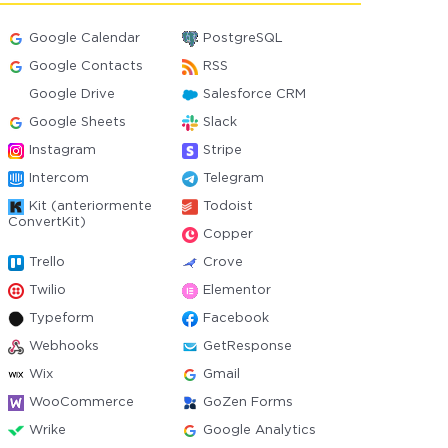
Google Calendar
PostgreSQL
Google Contacts
RSS
Google Drive
Salesforce CRM
Google Sheets
Slack
Instagram
Stripe
Intercom
Telegram
Kit (anteriormente
Todoist
ConvertKit)
Copper
Trello
Crove
Twilio
Elementor
Typeform
Facebook
Webhooks
GetResponse
Wix
Gmail
WooCommerce
GoZen Forms
Wrike
Google Analytics