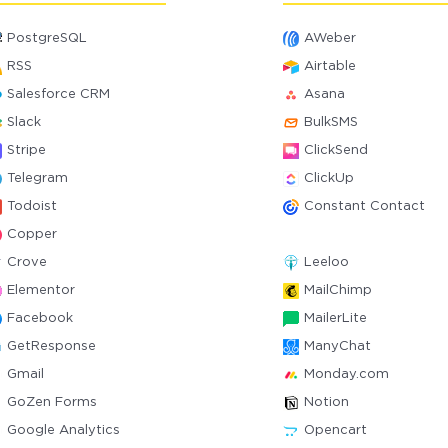
PostgreSQL
AWeber
RSS
Airtable
Salesforce CRM
Asana
Slack
BulkSMS
Stripe
ClickSend
Telegram
ClickUp
Todoist
Constant Contact
Copper
Crove
Leeloo
Elementor
MailChimp
Facebook
MailerLite
GetResponse
ManyChat
Gmail
Monday.com
GoZen Forms
Notion
Google Analytics
Opencart