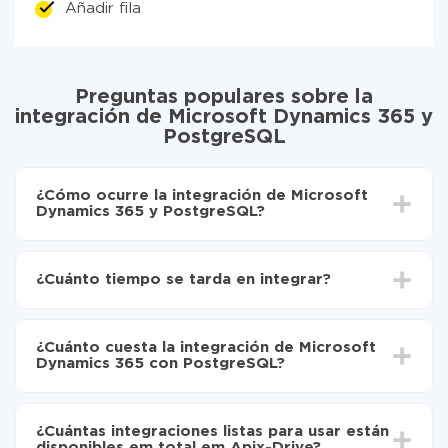
Añadir fila
Preguntas populares sobre la
integración de Microsoft Dynamics 365 y
PostgreSQL
¿Cómo ocurre la integración de Microsoft
Dynamics 365 y PostgreSQL?
Para empezar es necesario
registrarse en ApiX-
Drive
¿Cuánto tiempo se tarda en integrar?
Elija qué datos transferir de Microsoft Dynamics
365 a PostgreSQL
Dependiendo del sistema con el que usted hará la
Active la actualización automática
integración, el tiempo de configuración puede variar y
Ahora los datos se transferirán automáticamente
¿Cuánto cuesta la integración de Microsoft
oscilar entre 5 y 30 minutos. En promedio, la
de Microsoft Dynamics 365 a PostgreSQL
Dynamics 365 con PostgreSQL?
configuración tarda entre 10 y 15 minutos.
No es necesario pagar nada por la integración en sí, y
toda las funcionalidades están disponibles en todas las
¿Cuántas integraciones listas para usar están
tarifas. Usted solo paga por la cantidad de datos que
disponibles em total em Apix-Drive?