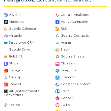
PostgreSQL
(261 conector listo para usar)
AWeber
Google Analytics
Pipedrive
ActiveCampaign
Google Calendar
RSS
Airtable
Google Contacts
Salesforce CRM
Asana
Google Drive
Slack
BulkSMS
Google Sheets
Stripe
ClickSend
Instagram
Telegram
ClickUp
Intercom
Todoist
Constant Contact
Kit (anteriormente
Trello
ConvertKit)
Copper
Leeloo
Twilio