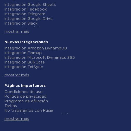
Integración Google Sheets
Integración Facebook
Integración Telegram
Integración Google Drive
Integración Slack
Integración MailChimp
mostrar más
Integración Gmail
Integración Trello
Integración ClickUp
Nuevas integraciones
Integración Airtable
Integración Amazon DynamoDB
Integración Google Contacts
Integración Finmap
Integración OpenAI (ChatGPT)
Integración Microsoft Dynamics 365
Integración Instagram
Integración BulkGate
Integración ActiveCampaign
Integración TxtSync
Integración Typeform
Integración Wire2Air
Integración Salesforce CRM
mostrar más
Integración Corezoid
Integración Monday.com
Integración Infobip
Integración Notion
Integración Instasent
Páginas importantes
Integración Stripe
Integración AtomPark
Condiciones de uso
Integración AWeber
Integración TXTImpact
Política de privacidad
Integración Asana
Integración Campaign Monitor
Programa de afiliación
Integración ZOHO CRM
Integración CM.com
Tarifas
Integración Webhooks
Integración D7 Networks
No trabajamos con Rusia
Integración GetResponse
Integración SMS.to
Acuerdo de procesamiento de datos
Integración WooCommerce
Integración SMSGlobal
mostrar más
Politica de reembolso
Integración Pipedrive
Integración Textlocal
Desarrollo individual
Integración Google Calendar
Integración ShoutOUT
Condiciones del programa de afiliados