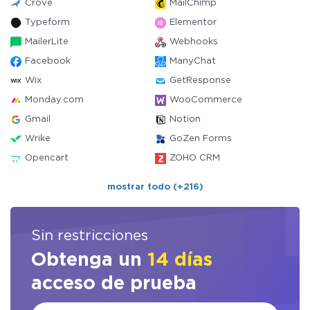
Crove
MailChimp
Typeform
Elementor
MailerLite
Webhooks
Facebook
ManyChat
Wix
GetResponse
Monday.com
WooCommerce
Gmail
Notion
Wrike
GoZen Forms
Opencart
ZOHO CRM
mostrar todo (+216)
Sin restricciones
Obtenga un
14 días
acceso de prueba