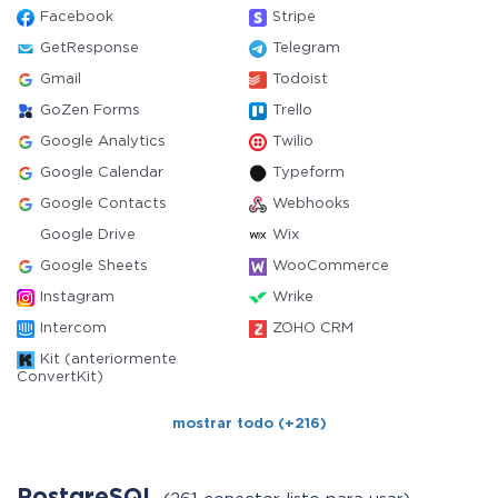
Facebook
Stripe
GetResponse
Telegram
Gmail
Todoist
GoZen Forms
Trello
Google Analytics
Twilio
Google Calendar
Typeform
Google Contacts
Webhooks
Google Drive
Wix
Google Sheets
WooCommerce
Instagram
Wrike
Intercom
ZOHO CRM
Kit (anteriormente
ConvertKit)
mostrar todo (+216)