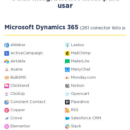
usar
Microsoft Dynamics 365
(261 conector listo par
AWeber
Leeloo
ActiveCampaign
MailChimp
Airtable
MailerLite
Asana
ManyChat
BulkSMS
Monday.com
ClickSend
Notion
ClickUp
Opencart
Constant Contact
Pipedrive
Copper
RSS
Crove
Salesforce CRM
Elementor
Slack