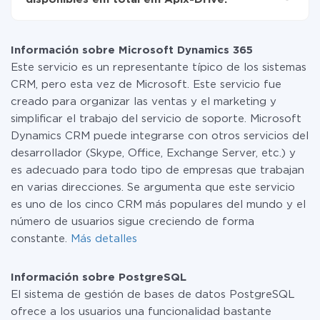
realmente se transfieren de uno de sus sistemas a otro
a través de nuestro servicio. Si usted tiene una
Por el momento, tenemos listas para usar296 +
pequeña cantidad de datos por mes, puede usar de
integraciones además de Microsoft Dynamics 365 y
manera segura un plan de tarifa gratuita o cambiar a
Información sobre Microsoft Dynamics 365
PostgreSQL
uno de pago, si es necesario. Más detalles sobre
Este servicio es un representante típico de los sistemas
tarifas
.
CRM, pero esta vez de Microsoft. Este servicio fue
creado para organizar las ventas y el marketing y
simplificar el trabajo del servicio de soporte. Microsoft
Dynamics CRM puede integrarse con otros servicios del
desarrollador (Skype, Office, Exchange Server, etc.) y
es adecuado para todo tipo de empresas que trabajan
en varias direcciones. Se argumenta que este servicio
es uno de los cinco CRM más populares del mundo y el
número de usuarios sigue creciendo de forma
constante.
Más detalles
Información sobre PostgreSQL
El sistema de gestión de bases de datos PostgreSQL
ofrece a los usuarios una funcionalidad bastante