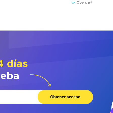
Opencart
4 días
ueba
Obtener acceso