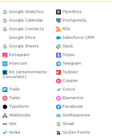
Google Analytics
Pipedrive
Google Calendar
PostgreSQL
Google Contacts
RSS
Google Drive
Salesforce CRM
Google Sheets
Slack
Instagram
Stripe
Intercom
Telegram
Kit (anteriormente
Todoist
ConvertKit)
Copper
Trello
Crove
Twilio
Elementor
Typeform
Facebook
Webhooks
GetResponse
Wix
Gmail
Wrike
GoZen Forms