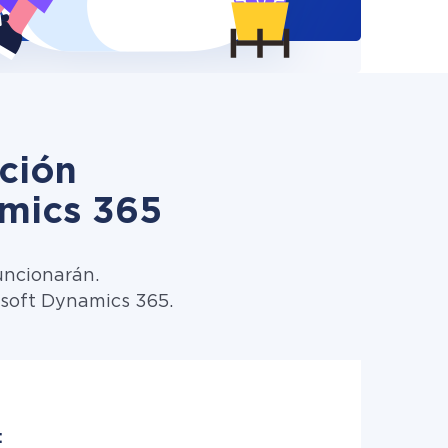
ción
mics 365
uncionarán.
osoft Dynamics 365.
: