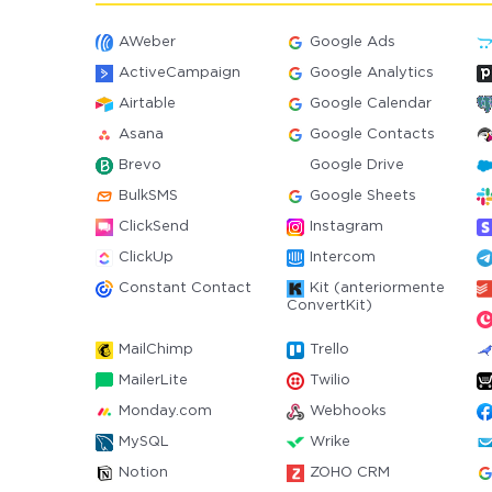
AWeber
Google Ads
ActiveCampaign
Google Analytics
Airtable
Google Calendar
Asana
Google Contacts
Brevo
Google Drive
BulkSMS
Google Sheets
ClickSend
Instagram
ClickUp
Intercom
Constant Contact
Kit (anteriormente
ConvertKit)
MailChimp
Trello
MailerLite
Twilio
Monday.com
Webhooks
MySQL
Wrike
Notion
ZOHO CRM