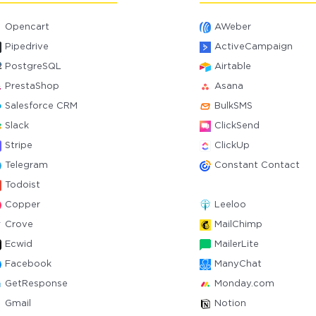
Opencart
AWeber
Pipedrive
ActiveCampaign
PostgreSQL
Airtable
PrestaShop
Asana
Salesforce CRM
BulkSMS
Slack
ClickSend
Stripe
ClickUp
Telegram
Constant Contact
Todoist
Copper
Leeloo
Crove
MailChimp
Ecwid
MailerLite
Facebook
ManyChat
GetResponse
Monday.com
Gmail
Notion