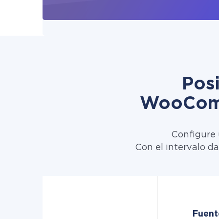
Pos
WooComm
Configure 
Con el intervalo d
Fuent