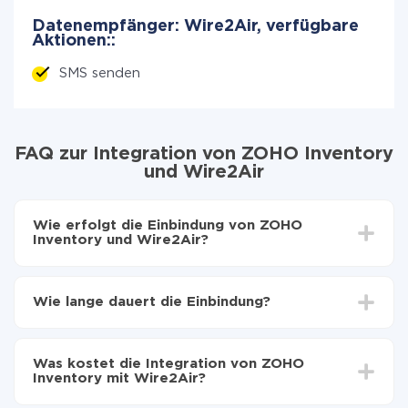
Datenempfänger: Wire2Air, verfügbare
Aktionen::
SMS senden
FAQ zur Integration von ZOHO Inventory
und Wire2Air
Wie erfolgt die Einbindung von ZOHO
Inventory und Wire2Air?
Zuerst muss man sich
bei ApiX-Drive registrieren
Wählen, welche Daten von ZOHO Inventory auf
Wie lange dauert die Einbindung?
Wire2Air zu übertragen
Automatische Aktualisierung aktivieren
Je nach System, das Sie integrieren möchten, kann die
Jetzt werden die Daten automatisch von ZOHO
Einrichtungszeit zwischen 5 und 30 Minuten variieren.
Inventory auf Wire2Air übertragen
Was kostet die Integration von ZOHO
Im Durchschnitt dauert es 10-15 Minuten.
Inventory mit Wire2Air?