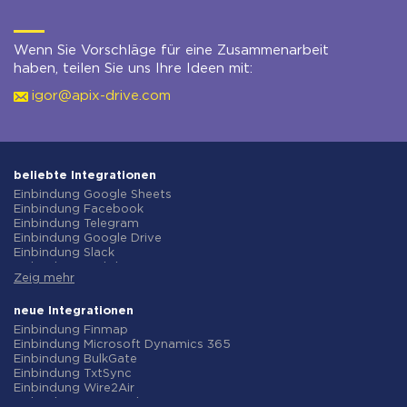
Wenn Sie Vorschläge für eine Zusammenarbeit
haben, teilen Sie uns Ihre Ideen mit:
igor@apix-drive.com
beliebte Integrationen
Einbindung Google Sheets
Einbindung Facebook
Einbindung Telegram
Einbindung Google Drive
Einbindung Slack
Einbindung MailChimp
Zeig mehr
Einbindung Gmail
Einbindung Trello
Einbindung ClickUp
neue Integrationen
Einbindung Airtable
Einbindung Finmap
Einbindung Google Contacts
Einbindung Microsoft Dynamics 365
Einbindung OpenAI (ChatGPT)
Einbindung BulkGate
Einbindung Instagram
Einbindung TxtSync
Einbindung ActiveCampaign
Einbindung Wire2Air
Einbindung Typeform
Einbindung Corezoid