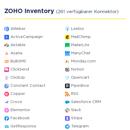
ZOHO Inventory
(261 verfügbarer Konnektor)
AWeber
Leeloo
ActiveCampaign
MailChimp
Airtable
MailerLite
Asana
ManyChat
BulkSMS
Monday.com
ClickSend
Notion
ClickUp
Opencart
Constant Contact
Pipedrive
Copper
RSS
Crove
Salesforce CRM
Elementor
Slack
Facebook
Stripe
GetResponse
Telegram