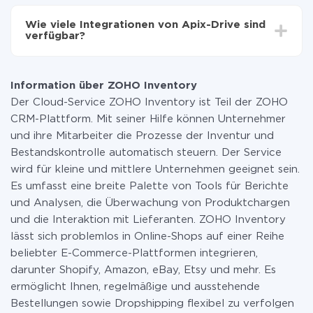
Sie müssen für die Integration nicht bezahlen, da alle
Funktionen in allen Tarifplänen verfügbar sind. Sie
Wie viele Integrationen von Apix-Drive sind
zahlen nur für die Datenmenge, die über unseren
verfügbar?
Service von einem System auf ein anderes übertragen
wird. Wenn Sie eine geringe Datenmenge pro Monat
Zurzeit haben wir 296+ Integrationen ausser ZOHO
haben, können Sie einen kostenlosen Plan nutzen und
Inventory und Wire2Air
bei Bedarf zu einem kostenpflichtigen wechseln.
Information über ZOHO Inventory
Weitere Informationen zu
Tarifen
.
Der Cloud-Service ZOHO Inventory ist Teil der ZOHO
CRM-Plattform. Mit seiner Hilfe können Unternehmer
und ihre Mitarbeiter die Prozesse der Inventur und
Bestandskontrolle automatisch steuern. Der Service
wird für kleine und mittlere Unternehmen geeignet sein.
Es umfasst eine breite Palette von Tools für Berichte
und Analysen, die Überwachung von Produktchargen
und die Interaktion mit Lieferanten. ZOHO Inventory
lässt sich problemlos in Online-Shops auf einer Reihe
beliebter E-Commerce-Plattformen integrieren,
darunter Shopify, Amazon, eBay, Etsy und mehr. Es
ermöglicht Ihnen, regelmäßige und ausstehende
Bestellungen sowie Dropshipping flexibel zu verfolgen