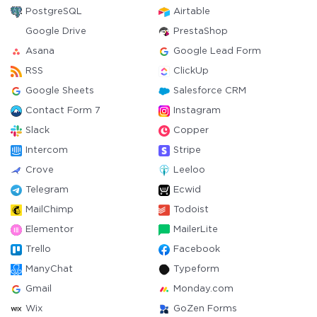
PostgreSQL
Airtable
Google Drive
PrestaShop
Asana
Google Lead Form
RSS
ClickUp
Google Sheets
Salesforce CRM
Contact Form 7
Instagram
Slack
Copper
Intercom
Stripe
Crove
Leeloo
Telegram
Ecwid
MailChimp
Todoist
Elementor
MailerLite
Trello
Facebook
ManyChat
Typeform
Gmail
Monday.com
Wix
GoZen Forms