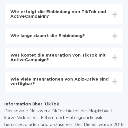
Wie erfolgt die Einbindung von TikTok und
ActiveCampaign?
Zuerst muss man sich
bei ApiX-Drive registrieren
Wählen, welche Daten von TikTok auf
Wie lange dauert die Einbindung?
ActiveCampaign zu übertragen
Automatische Aktualisierung aktivieren
Je nach System, das Sie integrieren möchten, kann die
Jetzt werden die Daten automatisch von TikTok
Einrichtungszeit zwischen 5 und 30 Minuten variieren.
auf ActiveCampaign übertragen
Was kostet die Integration von TikTok mit
Im Durchschnitt dauert es 10-15 Minuten.
ActiveCampaign?
Sie müssen für die Integration nicht bezahlen, da alle
Funktionen in allen Tarifplänen verfügbar sind. Sie
Wie viele Integrationen von Apix-Drive sind
zahlen nur für die Datenmenge, die über unseren
verfügbar?
Service von einem System auf ein anderes übertragen
wird. Wenn Sie eine geringe Datenmenge pro Monat
Zurzeit haben wir 296+ Integrationen ausser TikTok
haben, können Sie einen kostenlosen Plan nutzen und
und ActiveCampaign
bei Bedarf zu einem kostenpflichtigen wechseln.
Information über TikTok
Weitere Informationen zu
Tarifen
.
Das soziale Netzwerk TikTok bietet die Möglichkeit,
kurze Videos mit Filtern und Hintergrundmusik
herunterzuladen und anzusehen. Der Dienst wurde 2016