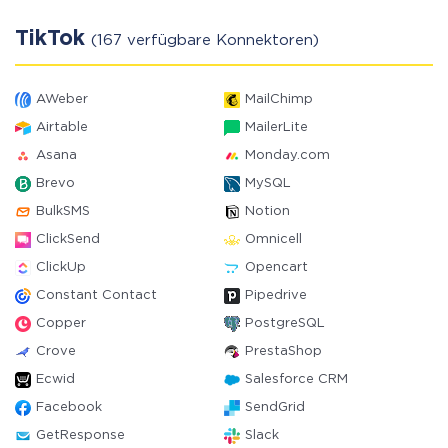
TikTok
(167 verfügbare Konnektoren)
AWeber
MailChimp
Airtable
MailerLite
Asana
Monday.com
Brevo
MySQL
BulkSMS
Notion
ClickSend
Omnicell
ClickUp
Opencart
Constant Contact
Pipedrive
Copper
PostgreSQL
Crove
PrestaShop
Ecwid
Salesforce CRM
Facebook
SendGrid
GetResponse
Slack