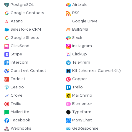
PostgreSQL
Airtable
Google Contacts
RSS
Asana
Google Drive
Salesforce CRM
BulkSMS
Google Sheets
Slack
ClickSend
Instagram
Stripe
ClickUp
Intercom
Telegram
Constant Contact
Kit (ehemals ConvertKit)
Todoist
Copper
Leeloo
Trello
Crove
MailChimp
Twilio
Elementor
MailerLite
Typeform
Facebook
ManyChat
Webhooks
GetResponse