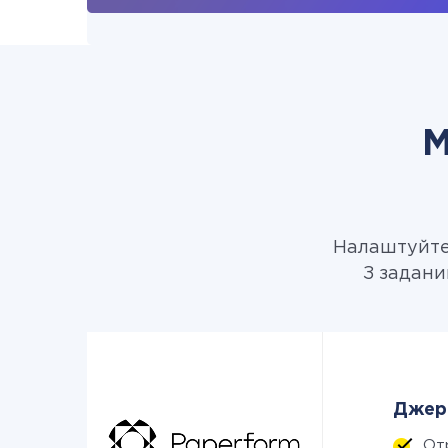
М
Налаштуйте 
З задани
Джере
От