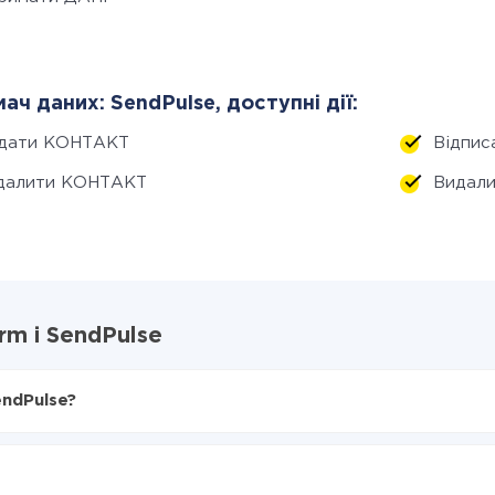
ач даних: SendPulse, доступні дії:
дати КОНТАКТ
Відпи
далити КОНТАКТ
Видал
rm і SendPulse
endPulse?
X-Drive
в SendPulse