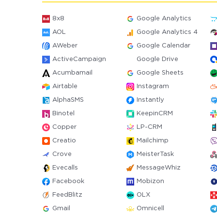
8x8
Google Analytics
AOL
Google Analytics 4
AWeber
Google Calendar
ActiveCampaign
Google Drive
Acumbamail
Google Sheets
Airtable
Instagram
AlphaSMS
Instantly
Binotel
KeepinCRM
Copper
LP-CRM
Creatio
Mailchimp
Crove
MeisterTask
Evecalls
MessageWhiz
Facebook
Mobizon
FeedBlitz
OLX
Gmail
Omnicell