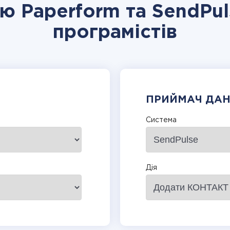
ію Paperform та SendPul
програмістів
ПРИЙМАЧ ДА
Система
Дія