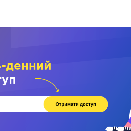
4-денний
туп
Отримати доступ