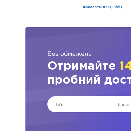
показати всі (+155)
Без обмежень
Отримайте
1
пробний дос