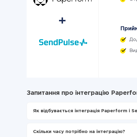
Прийм
До
Ви
Запитання про інтеграцію Paperfo
Як відбувається інтеграція Paperform і S
Для початку потрібно
зареєструватися в Api
Вибираєте які дані передавати з Paperform 
Скільки часу потрібно на інтеграцію?
Включаєте автооновлення