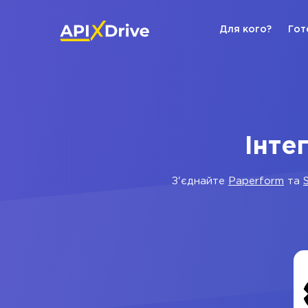
Для кого?
Гот
Інте
З'єднайте
Paperform
та