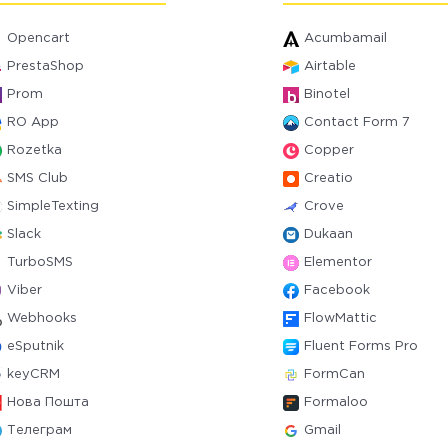
Opencart
Acumbamail
PrestaShop
Airtable
Prom
Binotel
RO App
Contact Form 7
Rozetka
Copper
SMS Club
Creatio
SimpleTexting
Crove
Slack
Dukaan
TurboSMS
Elementor
Viber
Facebook
Webhooks
FlowMattic
eSputnik
Fluent Forms Pro
keyCRM
FormCan
Нова Пошта
Formaloo
Телеграм
Gmail