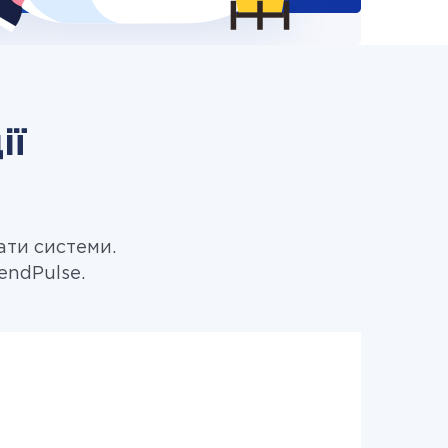
ії
ати системи.
endPulse.