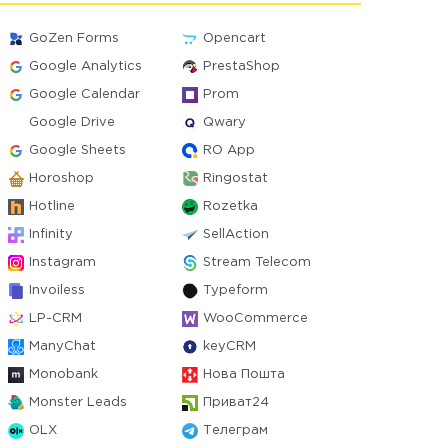
GoZen Forms
Opencart
Google Analytics
PrestaShop
Google Calendar
Prom
Google Drive
Qwary
Google Sheets
RO App
Horoshop
Ringostat
Hotline
Rozetka
Infinity
SellAction
Instagram
Stream Telecom
Invoiless
Typeform
LP-CRM
WooCommerce
ManyChat
keyCRM
Monobank
Нова Пошта
Monster Leads
Приват24
OLX
Телеграм