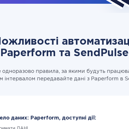
ожливості автоматизац
Paperform та SendPulse
одноразово правила, за якими будуть працюв
м інтервалом передавайте дані з Paperform в S
ло даних: Paperform, доступні дії:
римати ДАНІ