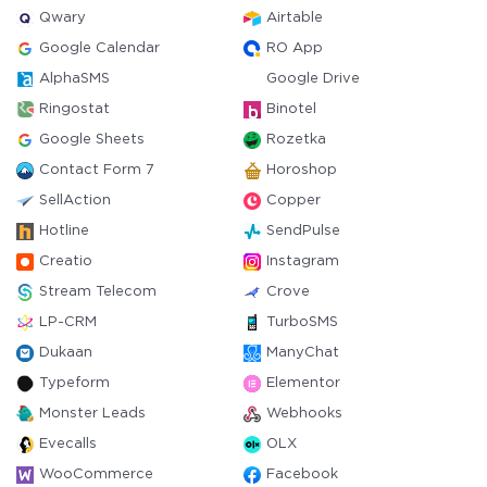
Qwary
Airtable
Google Calendar
RO App
AlphaSMS
Google Drive
Ringostat
Binotel
Google Sheets
Rozetka
Contact Form 7
Horoshop
SellAction
Copper
Hotline
SendPulse
Creatio
Instagram
Stream Telecom
Crove
LP-CRM
TurboSMS
Dukaan
ManyChat
Typeform
Elementor
Monster Leads
Webhooks
Evecalls
OLX
WooCommerce
Facebook