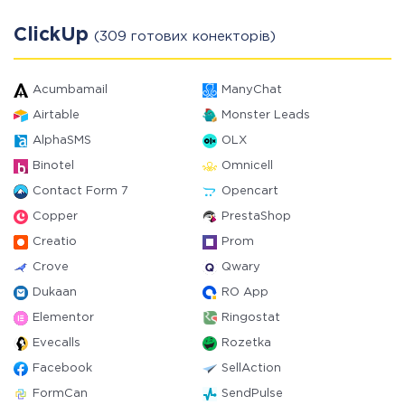
ClickUp
(309 готових конекторів)
Acumbamail
ManyChat
Airtable
Monster Leads
AlphaSMS
OLX
Binotel
Omnicell
Contact Form 7
Opencart
Copper
PrestaShop
Creatio
Prom
Crove
Qwary
Dukaan
RO App
Elementor
Ringostat
Evecalls
Rozetka
Facebook
SellAction
FormCan
SendPulse