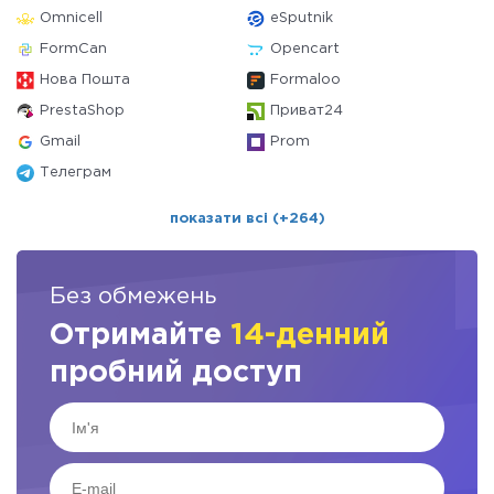
Omnicell
eSputnik
FormCan
Opencart
Нова Пошта
Formaloo
PrestaShop
Приват24
Gmail
Prom
Телеграм
показати всі (+264)
Без обмежень
Отримайте
14-денний
пробний доступ