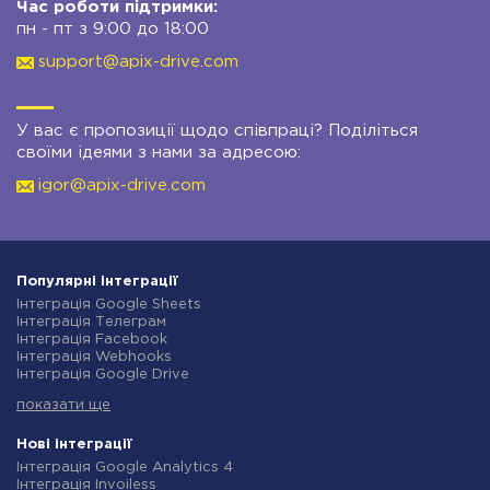
Час роботи підтримки:
пн - пт з 9:00 до 18:00
support@apix-drive.com
У вас є пропозиції щодо співпраці? Поділіться
своїми ідеями з нами за адресою:
igor@apix-drive.com
Популярні інтеграції
Інтеграція Google Sheets
Інтеграція Телеграм
Інтеграція Facebook
Інтеграція Webhooks
Інтеграція Google Drive
Інтеграція Opencart
показати ще
Інтеграція Gmail
Інтеграція Нова Пошта
Інтеграція Rozetka
Нові інтеграції
Інтеграція OpenAI (ChatGPT)
Інтеграція Google Analytics 4
Інтеграція Binotel
Інтеграція Invoiless