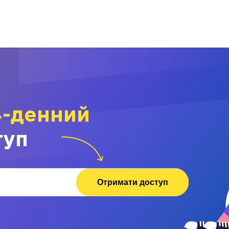
4-денний
туп
Отримати доступ