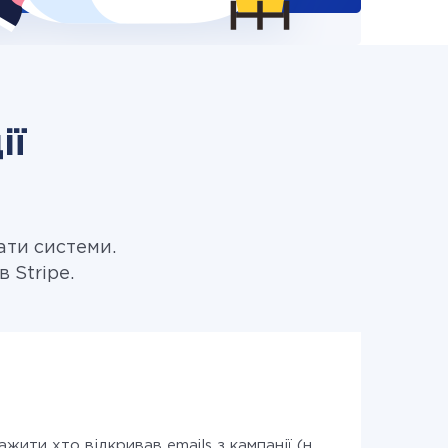
ії
ати системи.
 Stripe.
ажити хто відкривав emails з кампанії (нових)