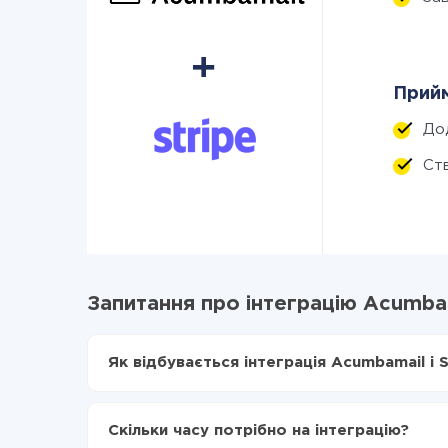
Прийм
До
Ст
Запитання про інтеграцію Acumbama
Як відбувається інтеграція Acumbamail і S
Для початку потрібно
зареєструватися в Api
Вибираєте які дані передавати з Acumbamail 
Скільки часу потрібно на інтеграцію?
Включаєте автооновлення