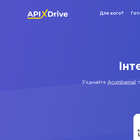
Для кого?
Гот
Інт
З'єднайте
Acumbamail