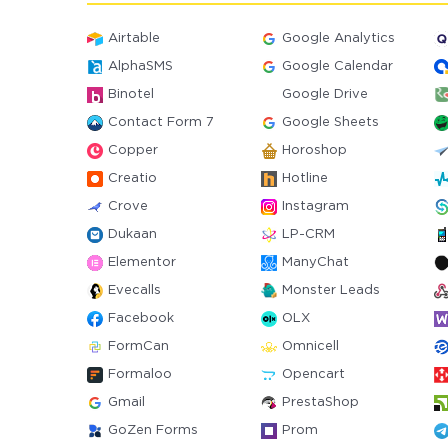
Airtable
Google Analytics
AlphaSMS
Google Calendar
Binotel
Google Drive
Contact Form 7
Google Sheets
Copper
Horoshop
Creatio
Hotline
Crove
Instagram
Dukaan
LP-CRM
Elementor
ManyChat
Evecalls
Monster Leads
Facebook
OLX
FormCan
Omnicell
Formaloo
Opencart
Gmail
PrestaShop
GoZen Forms
Prom