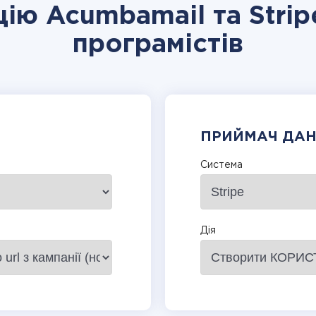
цію Acumbamail та Strip
програмістів
ПРИЙМАЧ ДА
Система
Дія