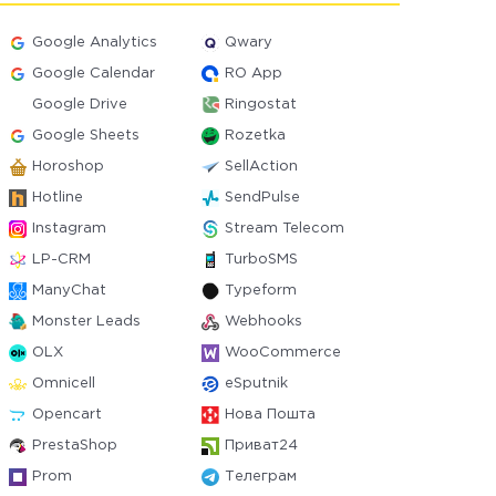
Google Analytics
Qwary
Google Calendar
RO App
Google Drive
Ringostat
Google Sheets
Rozetka
Horoshop
SellAction
Hotline
SendPulse
Instagram
Stream Telecom
LP-CRM
TurboSMS
ManyChat
Typeform
Monster Leads
Webhooks
OLX
WooCommerce
Omnicell
eSputnik
Opencart
Нова Пошта
PrestaShop
Приват24
Prom
Телеграм