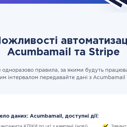
ожливості автоматизац
Acumbamail та Stripe
одноразово правила, за якими будуть працюв
им інтервалом передавайте дані з Acumbamail в
ло даних: Acumbamail, доступні дії:
антажити КЛІКИ по url з кампанії (нові)
Завант