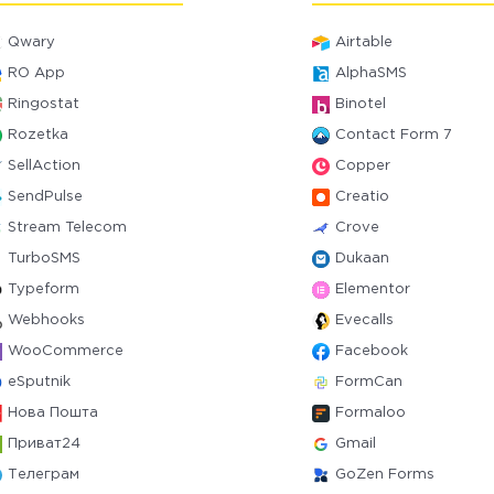
Qwary
Airtable
RO App
AlphaSMS
Ringostat
Binotel
Rozetka
Contact Form 7
SellAction
Copper
SendPulse
Creatio
Stream Telecom
Crove
TurboSMS
Dukaan
Typeform
Elementor
Webhooks
Evecalls
WooCommerce
Facebook
eSputnik
FormCan
Нова Пошта
Formaloo
Приват24
Gmail
Телеграм
GoZen Forms