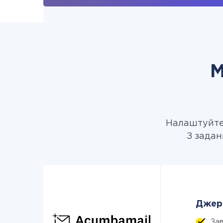
М
Налаштуйте 
З задан
Джере
Зав