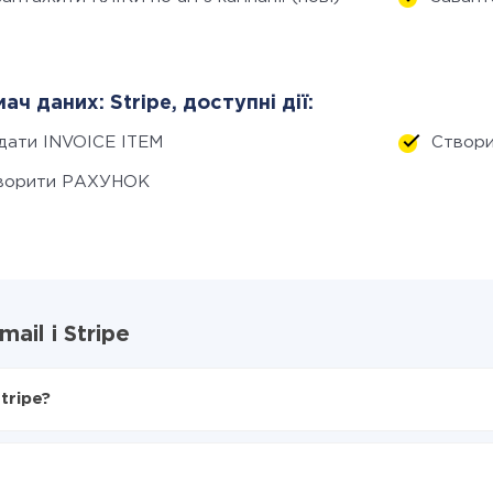
ач даних: Stripe, доступні дії:
дати INVOICE ITEM
Створ
ворити РАХУНОК
il і Stripe
tripe?
X-Drive
в Stripe