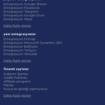
Entegrasyon Google Sheets
Entegrasyon Facebook
Entegrasyon Telegram
Entegrasyon Google Drive
Entegrasyon Slack
Entegrasyon MailChimp
Daha fazla göster
Entegrasyon Gmail
Entegrasyon Trello
Entegrasyon ClickUp
yeni entegrasyonlar
Entegrasyon Airtable
Entegrasyon Finmap
Entegrasyon Google Contacts
Entegrasyon Microsoft Dynamics 365
Entegrasyon OpenAI (ChatGPT)
Entegrasyon BulkGate
Entegrasyon Instagram
Entegrasyon TxtSync
Entegrasyon ActiveCampaign
Entegrasyon Wire2Air
Entegrasyon Typeform
Entegrasyon Corezoid
Entegrasyon Salesforce CRM
Daha fazla göster
Entegrasyon Infobip
Entegrasyon Monday.com
Entegrasyon Instasent
Entegrasyon Notion
Entegrasyon AtomPark
Önemli sayfalar
Entegrasyon Stripe
Entegrasyon TXTImpact
Kullanım Şartları
Entegrasyon AWeber
Entegrasyon Campaign Monitor
Gizlilik Politikası
Entegrasyon Asana
Entegrasyon CM.com
Affiliate programı
Entegrasyon ZOHO CRM
Entegrasyon D7 Networks
Planlar
Entegrasyon Webhooks
Entegrasyon SMS.to
Rusya ile işbirliği yapmıyoruz
Entegrasyon GetResponse
Entegrasyon SMSGlobal
Veri işleme sözleşmesi
Entegrasyon WooCommerce
Entegrasyon Textlocal
Daha fazla göster
iade politikasi
Entegrasyon Pipedrive
Entegrasyon ShoutOUT
Bireysel gelişim
Entegrasyon Google Calendar
Entegrasyon Apifonica
Ortaklık Programı Koşulları