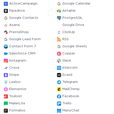
ActiveCampaign
Google Calendar
Pipedrive
Airtable
Google Contacts
PostgreSQL
Asana
Google Drive
PrestaShop
ClickUp
Google Lead Form
RSS
Contact Form 7
Google Sheets
Salesforce CRM
Copper
Instagram
Slack
Crove
Intercom
Stripe
Ecwid
Leeloo
Telegram
Elementor
MailChimp
Todoist
Facebook
MailerLite
Trello
Formaloo
ManyChat