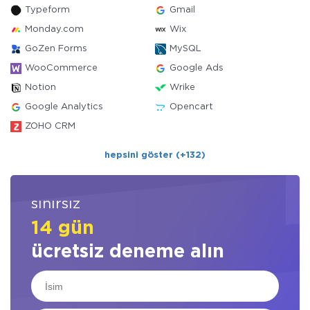
Typeform
Gmail
Monday.com
Wix
GoZen Forms
MySQL
WooCommerce
Google Ads
Notion
Wrike
Google Analytics
Opencart
ZOHO CRM
hepsini göster (+132)
sınırsız
14 gün
ücretsiz deneme alın