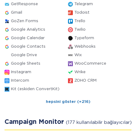
GetResponse
Telegram
Gmail
Todoist
GoZen Forms
Trello
Google Analytics
Twilio
Google Calendar
Typeform
Google Contacts
Webhooks
Google Drive
Wix
Google Sheets
WooCommerce
Instagram
Wrike
Intercom
ZOHO CRM
Kit (eskiden ConvertKit)
hepsini göster (+216)
Campaign Monitor
(177 kullanılabilir bağlayıcılar)