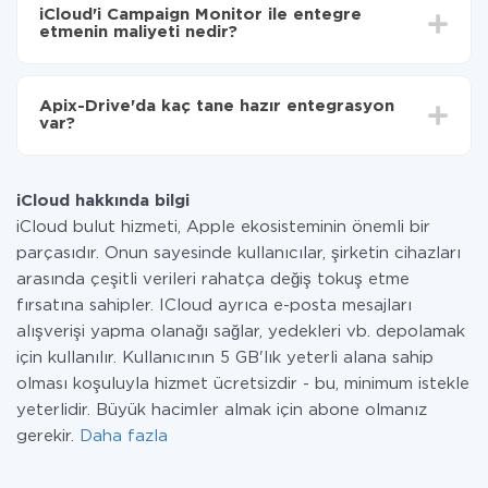
süresi 5 ile 30 dakika arasında değişebilir. Ortalama
Monitor'ye aktarılacaktır.
iCloud'i Campaign Monitor ile entegre
olarak, 10-15 dakika sürer.
etmenin maliyeti nedir?
Tüm işlevler tüm tarife planlarında mevcut olduğundan
entegrasyon için ödeme yapmanız gerekmez.
Apix-Drive'da kaç tane hazır entegrasyon
Hizmetimiz aracılığıyla yalnızca bir sisteminizden
var?
diğerine aktarılan veri miktarı için ödeme yaparsınız.
Ayda az miktarda veriye sahipseniz, ücretsiz bir plan
Şu anda iCloud ve Campaign Monitor yanında 296 +
kullanabilir ve gerekirse ücretli bir plana geçebilirsiniz.
entegrasyonlarımız var
tarifeleri
hakkında daha fazla bilgi.
iCloud hakkında bilgi
iCloud bulut hizmeti, Apple ekosisteminin önemli bir
parçasıdır. Onun sayesinde kullanıcılar, şirketin cihazları
arasında çeşitli verileri rahatça değiş tokuş etme
fırsatına sahipler. ICloud ayrıca e-posta mesajları
alışverişi yapma olanağı sağlar, yedekleri vb. depolamak
için kullanılır. Kullanıcının 5 GB'lık yeterli alana sahip
olması koşuluyla hizmet ücretsizdir - bu, minimum istekle
yeterlidir. Büyük hacimler almak için abone olmanız
gerekir.
Daha fazla