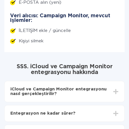
E-POSTA alın (yeni)
Veri alıcısı: Campaign Monitor, mevcut
işlemler:
İLETİŞİM ekle / güncelle
Kişiyi silmek
SSS. iCloud ve Campaign Monitor
entegrasyonu hakkında
iCloud ve Campaign Monitor entegrasyonu
nasıl gerçekleştirilir?
İlk olarak,
'ı ApiX-Drive
'a kaydetmeniz gerekir.
iCloud'den Campaign Monitor'ye hangi verilerin
Entegrasyon ne kadar sürer?
aktarılacağını seçin
Otomatik güncellemeyi aç
Entegre etmek istediğiniz sisteme bağlı olarak kurulum
Artık veriler otomatik olarak iCloud'den Campaign