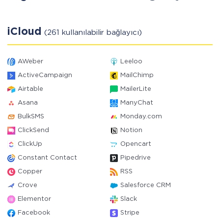
iCloud
(261 kullanılabilir bağlayıcı)
AWeber
Leeloo
ActiveCampaign
MailChimp
Airtable
MailerLite
Asana
ManyChat
BulkSMS
Monday.com
ClickSend
Notion
ClickUp
Opencart
Constant Contact
Pipedrive
Copper
RSS
Crove
Salesforce CRM
Elementor
Slack
Facebook
Stripe